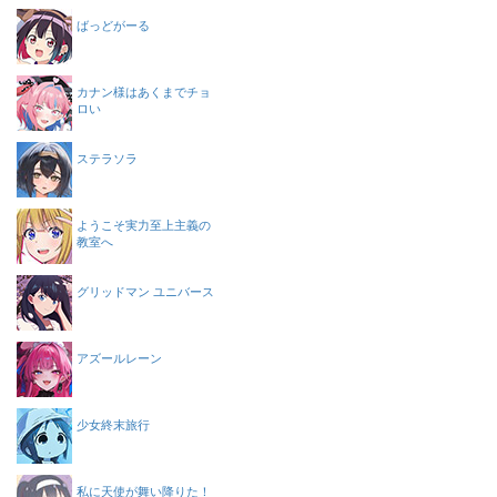
ばっどがーる
カナン様はあくまでチョ
ロい
ステラソラ
ようこそ実力至上主義の
教室へ
グリッドマン ユニバース
アズールレーン
少女終末旅行
私に天使が舞い降りた！