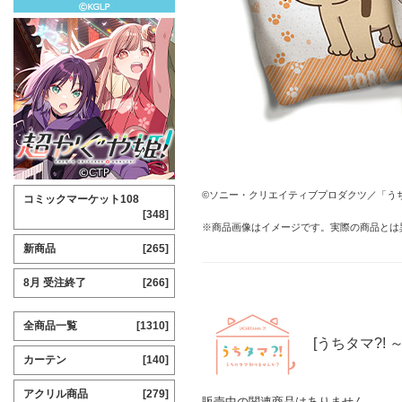
©ソニー・クリエイティブプロダクツ／「うち
コミックマーケット108
[348]
※商品画像はイメージです。実際の商品とは
新商品
[265]
8月 受注終了
[266]
全商品一覧
[1310]
[うちタマ?!
カーテン
[140]
アクリル商品
[279]
販売中の関連商品はありません。