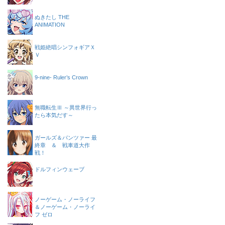
ぬきたし THE
ANIMATION
戦姫絶唱シンフォギアＸ
Ｖ
9-nine- Ruler’s Crown
無職転生Ⅲ ～異世界行っ
たら本気だす～
ガールズ＆パンツァー 最
終章 ＆ 戦車道大作
戦！
ドルフィンウェーブ
ノーゲーム・ノーライフ
＆ノーゲーム・ノーライ
フ ゼロ