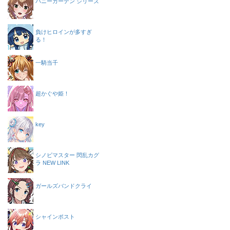
バニーガーデン シリーズ
負けヒロインが多すぎ
る！
一騎当千
超かぐや姫！
key
シノビマスター 閃乱カグ
ラ NEW LINK
ガールズバンドクライ
シャインポスト