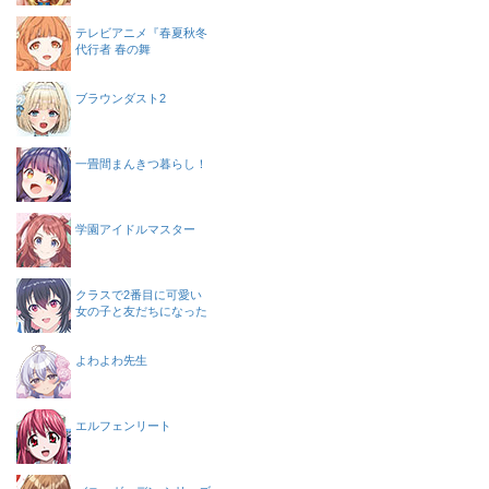
テレビアニメ『春夏秋冬
代行者 春の舞
ブラウンダスト2
一畳間まんきつ暮らし！
学園アイドルマスター
クラスで2番目に可愛い
女の子と友だちになった
よわよわ先生
エルフェンリート