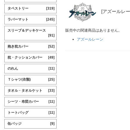
タペストリー
[319]
[アズールレー
ラバーマット
[245]
販売中の関連商品はありません。
スリーブ＆デッキケース
[91]
アズールレーン
抱き枕カバー
[52]
枕・クッションカバー
[49]
のれん
[11]
Ｔシャツ(衣類)
[25]
タオル・タオルケット
[33]
シーツ・布団カバー
[11]
トートバッグ
[11]
缶バッジ
[9]