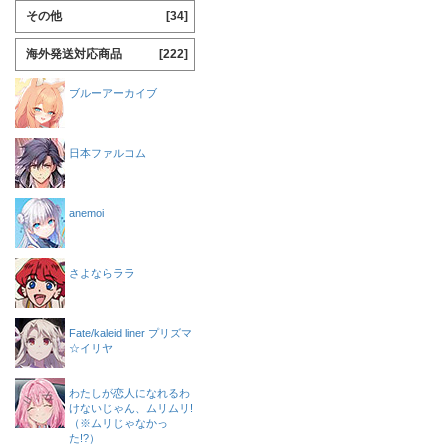
その他
[34]
海外発送対応商品
[222]
ブルーアーカイブ
日本ファルコム
anemoi
さよならララ
Fate/kaleid liner プリズマ
☆イリヤ
わたしが恋人になれるわ
けないじゃん、ムリムリ!
（※ムリじゃなかっ
た!?）