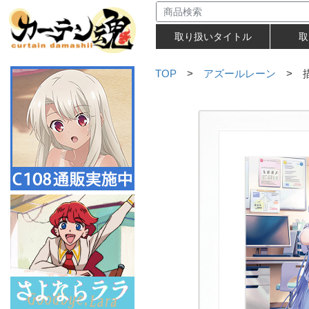
取り扱いタイトル
取
TOP
>
アズールレーン
> 描