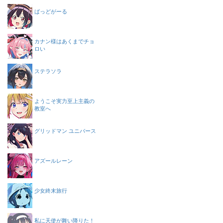
ばっどがーる
カナン様はあくまでチョ
ロい
ステラソラ
ようこそ実力至上主義の
教室へ
グリッドマン ユニバース
アズールレーン
少女終末旅行
私に天使が舞い降りた！