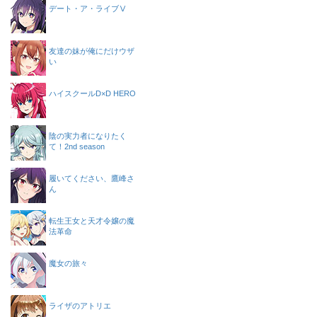
デート・ア・ライブⅤ
友達の妹が俺にだけウザ
い
ハイスクールD×D HERO
陰の実力者になりたく
て！2nd season
履いてください、鷹峰さ
ん
転生王女と天才令嬢の魔
法革命
魔女の旅々
ライザのアトリエ