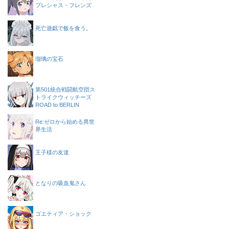
プレシャス・フレンズ
死亡遊戯で飯を食う。
瑠璃の宝石
第501統合戦闘航空団ス
トライクウィッチーズ
ROAD to BERLIN
Re:ゼロから始める異世
界生活
王子様の友達
となりの吸血鬼さん
ゴエティア・ショック