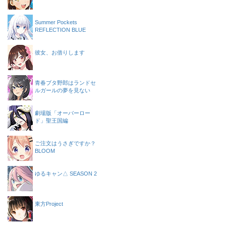
Summer Pockets
REFLECTION BLUE
彼女、お借りします
青春ブタ野郎はランドセ
ルガールの夢を見ない
劇場版「オーバーロー
ド」聖王国編
ご注文はうさぎですか？
BLOOM
ゆるキャン△ SEASON 2
東方Project