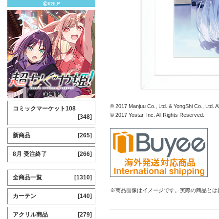
© 2017 Manjuu Co., Ltd. & YongShi Co., Ltd. A
コミックマーケット108
© 2017 Yostar, Inc. All Rights Reserved.
[348]
新商品
[265]
8月 受注終了
[266]
全商品一覧
[1310]
※商品画像はイメージです。実際の商品とは
カーテン
[140]
アクリル商品
[279]