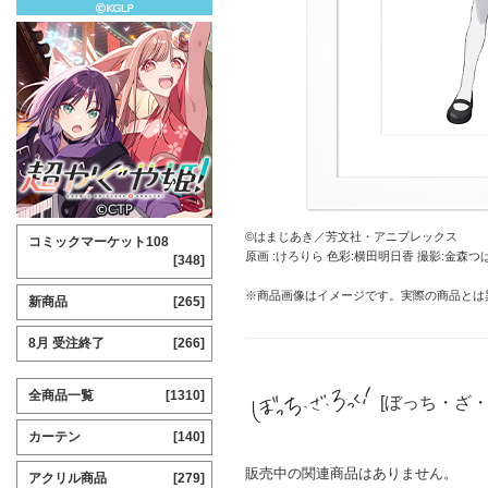
©はまじあき／芳文社・アニプレックス
コミックマーケット108
原画 :けろりら 色彩:横田明日香 撮影:金森つ
[348]
※商品画像はイメージです。実際の商品とは
新商品
[265]
8月 受注終了
[266]
全商品一覧
[1310]
[ぼっち・ざ
カーテン
[140]
販売中の関連商品はありません。
アクリル商品
[279]