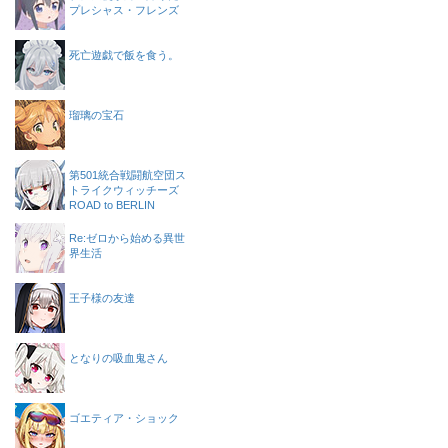
プレシャス・フレンズ
死亡遊戯で飯を食う。
瑠璃の宝石
第501統合戦闘航空団ス
トライクウィッチーズ
ROAD to BERLIN
Re:ゼロから始める異世
界生活
王子様の友達
となりの吸血鬼さん
ゴエティア・ショック