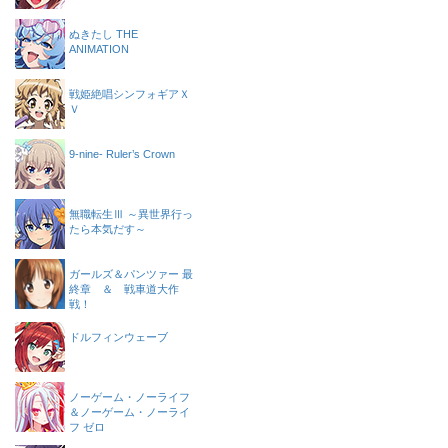
ぬきたし THE
ANIMATION
戦姫絶唱シンフォギアＸ
Ｖ
9-nine- Ruler’s Crown
無職転生Ⅲ ～異世界行っ
たら本気だす～
ガールズ＆パンツァー 最
終章 ＆ 戦車道大作
戦！
ドルフィンウェーブ
ノーゲーム・ノーライフ
＆ノーゲーム・ノーライ
フ ゼロ