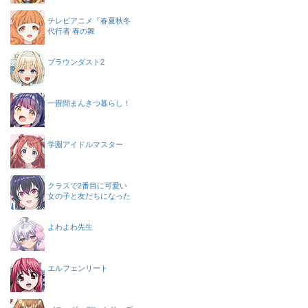
テレビアニメ『春夏秋冬
代行者 春の舞
ブラウンダスト2
一畳間まんきつ暮らし！
学園アイドルマスター
クラスで2番目に可愛い
女の子と友だちになった
よわよわ先生
エルフェンリート