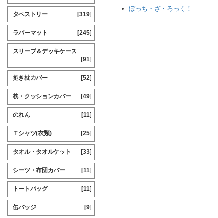
ぼっち・ざ・ろっく！
タペストリー
[319]
ラバーマット
[245]
スリーブ＆デッキケース
[91]
抱き枕カバー
[52]
枕・クッションカバー
[49]
のれん
[11]
Ｔシャツ(衣類)
[25]
タオル・タオルケット
[33]
シーツ・布団カバー
[11]
トートバッグ
[11]
缶バッジ
[9]