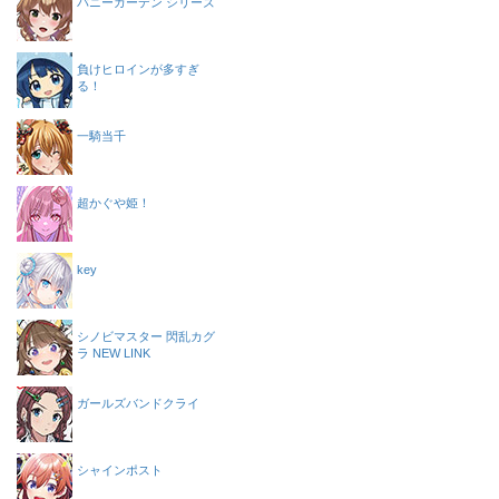
バニーガーデン シリーズ
負けヒロインが多すぎ
る！
一騎当千
超かぐや姫！
key
シノビマスター 閃乱カグ
ラ NEW LINK
ガールズバンドクライ
シャインポスト