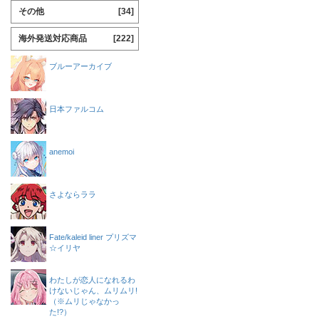
その他
[34]
海外発送対応商品
[222]
ブルーアーカイブ
日本ファルコム
anemoi
さよならララ
Fate/kaleid liner プリズマ
☆イリヤ
わたしが恋人になれるわ
けないじゃん、ムリムリ!
（※ムリじゃなかっ
た!?）