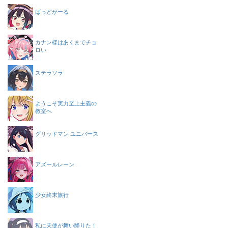
ばっどがーる
カナン様はあくまでチョ
ロい
ステラソラ
ようこそ実力至上主義の
教室へ
グリッドマン ユニバース
アズールレーン
少女終末旅行
私に天使が舞い降りた！