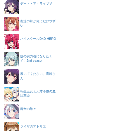
デート・ア・ライブⅤ
友達の妹が俺にだけウザ
い
ハイスクールD×D HERO
陰の実力者になりたく
て！2nd season
履いてください、鷹峰さ
ん
転生王女と天才令嬢の魔
法革命
魔女の旅々
ライザのアトリエ