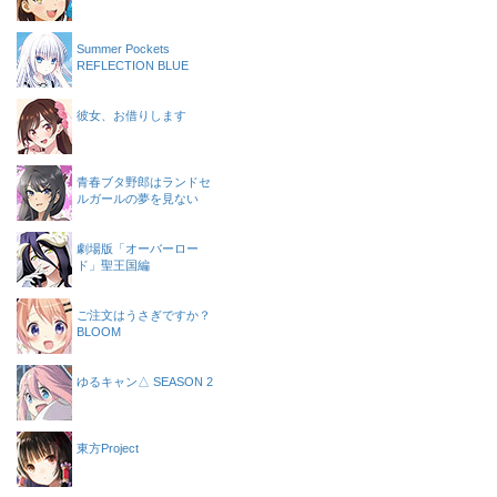
Summer Pockets
REFLECTION BLUE
彼女、お借りします
青春ブタ野郎はランドセ
ルガールの夢を見ない
劇場版「オーバーロー
ド」聖王国編
ご注文はうさぎですか？
BLOOM
ゆるキャン△ SEASON 2
東方Project