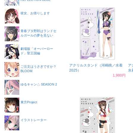
彼女、お借りします
青春ブタ野郎はランドセ
ルガールの夢を見ない
劇場版「オーバーロー
ド」聖王国編
アクリルスタンド（河嶋桃／水着
ア
ご注文はうさぎですか？
2025）
水
BLOOM
1,980円
ゆるキャン△ SEASON 2
東方Project
イラストレーター