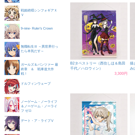
戦姫絶唱シンフォギアＸ
Ｖ
9-nine- Ruler’s Crown
無職転生Ⅲ ～異世界行っ
たら本気だす～
B2タペストリー（西住しほ＆島田
描
ガールズ＆パンツァー 最
千代／ハロウィン）
み
終章 ＆ 戦車道大作
3,300円
戦！
ドルフィンウェーブ
ノーゲーム・ノーライフ
＆ノーゲーム・ノーライ
フ ゼロ
デート・ア・ライブⅤ