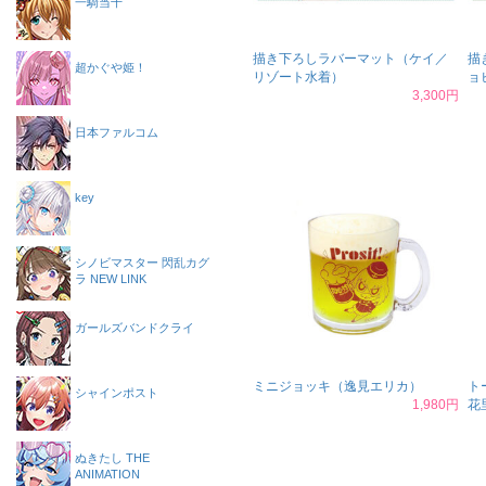
一騎当千
描き下ろしラバーマット（ケイ／
描
超かぐや姫！
リゾート水着）
ョ
3,300円
日本ファルコム
key
シノビマスター 閃乱カグ
ラ NEW LINK
ガールズバンドクライ
ミニジョッキ（逸見エリカ）
ト
シャインポスト
1,980円
花
ぬきたし THE
ANIMATION