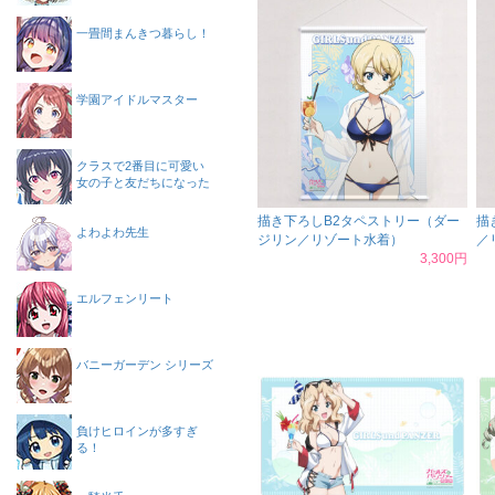
一畳間まんきつ暮らし！
学園アイドルマスター
クラスで2番目に可愛い
女の子と友だちになった
描き下ろしB2タペストリー（ダー
描
よわよわ先生
ジリン／リゾート水着）
／
3,300円
エルフェンリート
バニーガーデン シリーズ
負けヒロインが多すぎ
る！