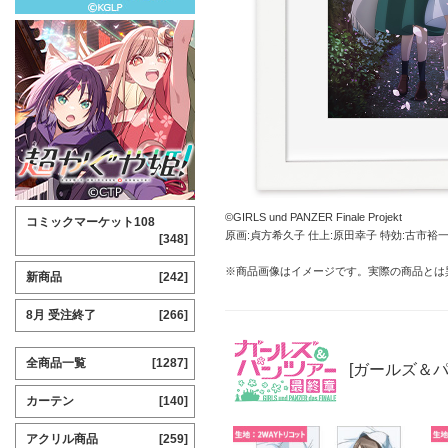
©GIRLS und PANZER Finale Projekt
コミックマーケット108
原画:貞方希久子 仕上:原田幸子 特効:古市裕
[348]
※商品画像はイメージです。実際の商品とは
新商品
[242]
8月 受注終了
[266]
全商品一覧
[1287]
[ガールズ＆パ
カーテン
[140]
アクリル商品
[259]