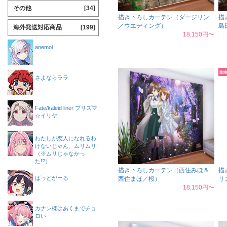
その他
[34]
描き下ろしカーテン（ダージリン
描
／ウエディング）
島
海外発送対応商品
[199]
18,150円〜
anemoi
さよならララ
Fate/kaleid liner プリズマ
☆イリヤ
わたしが恋人になれるわ
けないじゃん、ムリムリ!
（※ムリじゃなかっ
た!?）
描き下ろしカーテン（西住みほ＆
描
ばっどがーる
西住まほ／桜）
リ
18,150円〜
カナン様はあくまでチョ
ロい