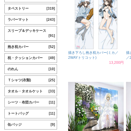
タペストリー
[319]
ラバーマット
[243]
スリーブ＆デッキケース
[91]
抱き枕カバー
[52]
描き下ろし抱き枕カバー(ミカ／
描
2WAYトリコット)
／
枕・クッションカバー
[49]
13,200円
のれん
[10]
Ｔシャツ(衣類)
[25]
タオル・タオルケット
[33]
シーツ・布団カバー
[11]
トートバッグ
[11]
缶バッジ
[9]