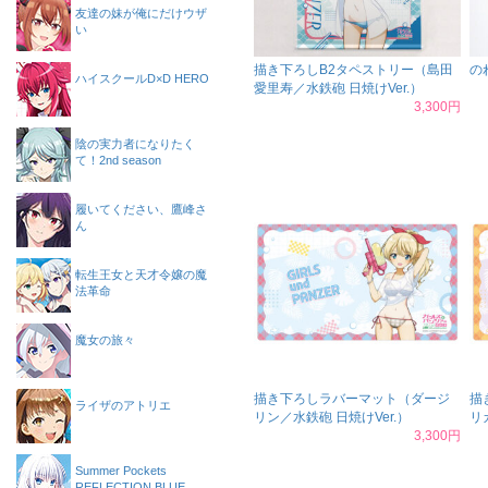
友達の妹が俺にだけウザ
い
描き下ろしB2タペストリー（島田
の
ハイスクールD×D HERO
愛里寿／水鉄砲 日焼けVer.）
3,300円
陰の実力者になりたく
て！2nd season
履いてください、鷹峰さ
ん
転生王女と天才令嬢の魔
法革命
魔女の旅々
描き下ろしラバーマット（ダージ
描
ライザのアトリエ
リン／水鉄砲 日焼けVer.）
リ
3,300円
Summer Pockets
REFLECTION BLUE