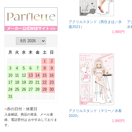
アクリルスタンド（西住まほ／水
ア
着2021）
水
1,980円
月
火
水
木
金
土
日
1
2
3
4
5
6
7
8
9
10
11
12
13
14
15
16
17
18
19
20
21
22
23
24
25
26
27
28
29
30
31
■
赤の日付：休業日
アクリルスタンド（マリー／水着
入金確認、商品の発送、メール連
2020）
絡、電話受付は おやすみしておりま
1,980円
す。