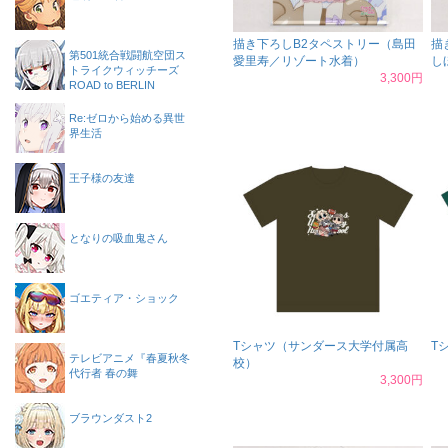
描き下ろしB2タペストリー（島田
描
第501統合戦闘航空団ス
愛里寿／リゾート水着）
し
トライクウィッチーズ
3,300円
ROAD to BERLIN
Re:ゼロから始める異世
界生活
王子様の友達
となりの吸血鬼さん
ゴエティア・ショック
Tシャツ（サンダース大学付属高
T
テレビアニメ『春夏秋冬
校）
代行者 春の舞
3,300円
ブラウンダスト2