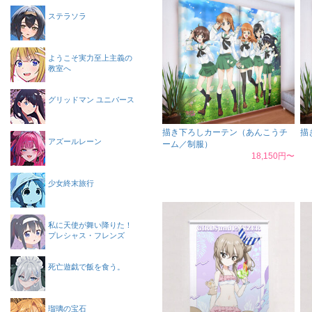
ステラソラ
ようこそ実力至上主義の
教室へ
グリッドマン ユニバース
描き下ろしカーテン（あんこうチ
描
アズールレーン
ーム／制服）
18,150円〜
少女終末旅行
私に天使が舞い降りた！
プレシャス・フレンズ
死亡遊戯で飯を食う。
瑠璃の宝石