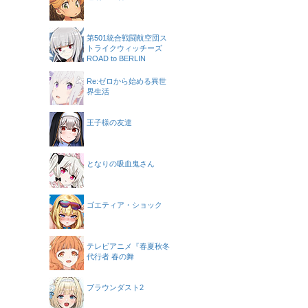
第501統合戦闘航空団ス
トライクウィッチーズ
ROAD to BERLIN
Re:ゼロから始める異世
界生活
王子様の友達
となりの吸血鬼さん
ゴエティア・ショック
テレビアニメ『春夏秋冬
代行者 春の舞
ブラウンダスト2