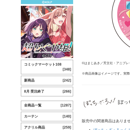
©はまじあき／芳文社・アニプレ
コミックマーケット108
[348]
※商品画像はイメージです。実際
新商品
[242]
8月 受注終了
[266]
[ぼっ
全商品一覧
[1287]
カーテン
[140]
販売中の関連商品はありま
アクリル商品
[259]
ぼっち・ざ・ろっく