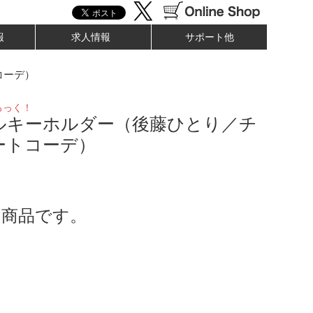
報
求人情報
サポート他
コーデ）
ろっく！
ルキーホルダー（後藤ひとり／チ
ートコーデ）
了商品です。