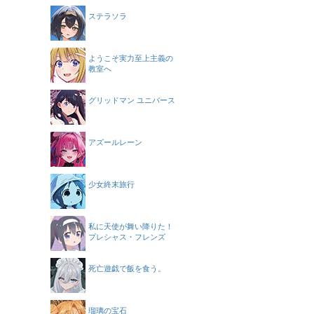
ステラソラ
ようこそ実力至上主義の
教室へ
グリッドマン ユニバース
アズールレーン
少女終末旅行
私に天使が舞い降りた！
プレシャス・フレンズ
死亡遊戯で飯を食う。
瑠璃の宝石