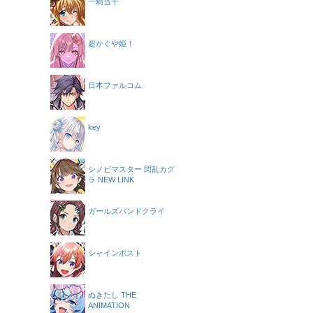
一騎当千
超かぐや姫！
日本ファルコム
key
シノビマスター 閃乱カグ
ラ NEW LINK
ガールズバンドクライ
シャインポスト
ぬきたし THE
ANIMATION