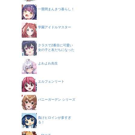
一畳間まんきつ暮らし！
学園アイドルマスター
クラスで2番目に可愛い
女の子と友だちになった
よわよわ先生
エルフェンリート
バニーガーデン シリーズ
負けヒロインが多すぎ
る！