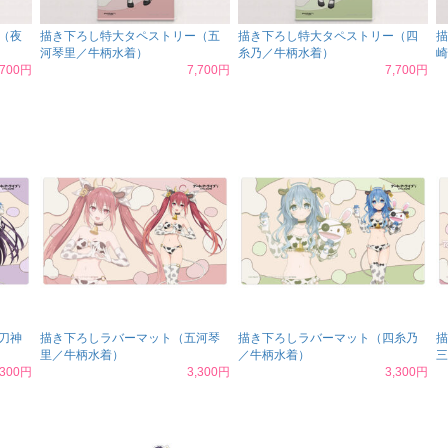
（夜
描き下ろし特大タペストリー（五
描き下ろし特大タペストリー（四
描
河琴里／牛柄水着）
糸乃／牛柄水着）
崎
,700円
7,700円
7,700円
刀神
描き下ろしラバーマット（五河琴
描き下ろしラバーマット（四糸乃
描
里／牛柄水着）
／牛柄水着）
三
,300円
3,300円
3,300円