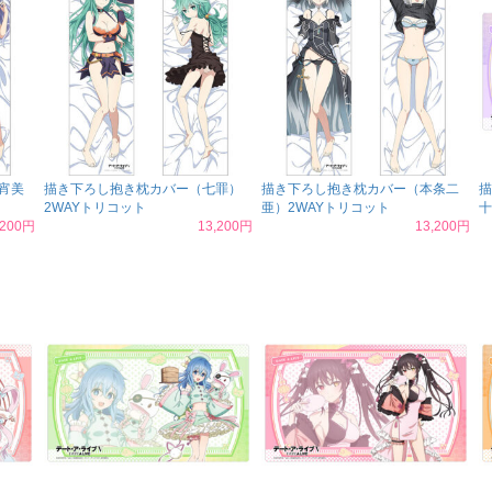
宵美
描き下ろし抱き枕カバー（七罪）
描き下ろし抱き枕カバー（本条二
描
2WAYトリコット
亜）2WAYトリコット
十
,200円
13,200円
13,200円