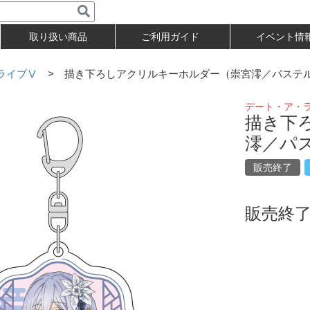
取り扱い商品
ご利用ガイド
イベント情
ライブⅤ
> 描き下ろしアクリルキーホルダー（崇宮澪／パステ
デート・ア・
描き下
澪／パ
販売終了
販売終