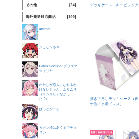
その他
[34]
デッキケース（キービジュア
海外発送対応商品
[199]
anemoi
さよならララ
Fate/kaleid liner プリズマ
☆イリヤ
わたしが恋人になれるわ
けないじゃん、ムリムリ!
（※ムリじゃなかっ
描き下ろしデッキケース（夜
た!?）
十香／水着ドレス）
ばっどがーる
カナン様はあくまでチョ
ロい