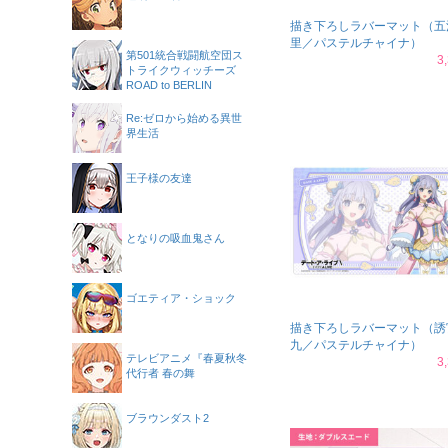
描き下ろしラバーマット（五
里／パステルチャイナ）
第501統合戦闘航空団ス
3
トライクウィッチーズ
ROAD to BERLIN
Re:ゼロから始める異世
界生活
王子様の友達
となりの吸血鬼さん
ゴエティア・ショック
描き下ろしラバーマット（誘
九／パステルチャイナ）
テレビアニメ『春夏秋冬
3
代行者 春の舞
ブラウンダスト2