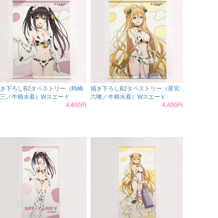
き下ろしB2タペストリー（時崎
描き下ろしB2タペストリー（星宮
三／牛柄水着）Wスエード
六喰／牛柄水着）Wスエード
4,400円
4,400円