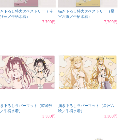
き下ろし特大タペストリー（時
描き下ろし特大タペストリー（星
狂三／牛柄水着）
宮六喰／牛柄水着）
7,700円
7,700円
き下ろしラバーマット（時崎狂
描き下ろしラバーマット（星宮六
／牛柄水着）
喰／牛柄水着）
3,300円
3,300円