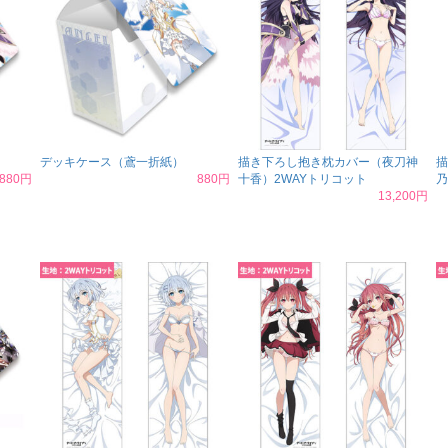
デッキケース（鳶一折紙）
描き下ろし抱き枕カバー（夜刀神
描
880円
880円
十香）2WAYトリコット
乃
13,200円