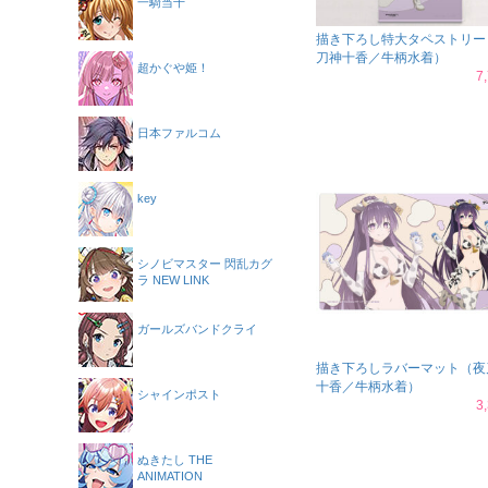
一騎当千
描き下ろし特大タペストリー
刀神十香／牛柄水着）
超かぐや姫！
7
日本ファルコム
key
シノビマスター 閃乱カグ
ラ NEW LINK
ガールズバンドクライ
描き下ろしラバーマット（夜
十香／牛柄水着）
シャインポスト
3
ぬきたし THE
ANIMATION