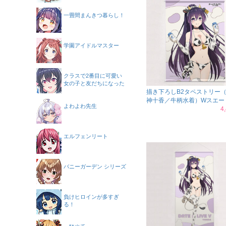
一畳間まんきつ暮らし！
学園アイドルマスター
クラスで2番目に可愛い
女の子と友だちになった
描き下ろしB2タペストリー
神十香／牛柄水着）Wスエー
よわよわ先生
4
エルフェンリート
バニーガーデン シリーズ
負けヒロインが多すぎ
る！