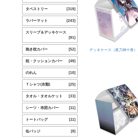
タペストリー
[319]
ラバーマット
[243]
スリーブ＆デッキケース
[91]
抱き枕カバー
[52]
デッキケース（夜刀神十香）
枕・クッションカバー
[49]
のれん
[10]
Ｔシャツ(衣類)
[25]
タオル・タオルケット
[33]
シーツ・布団カバー
[11]
トートバッグ
[11]
缶バッジ
[9]