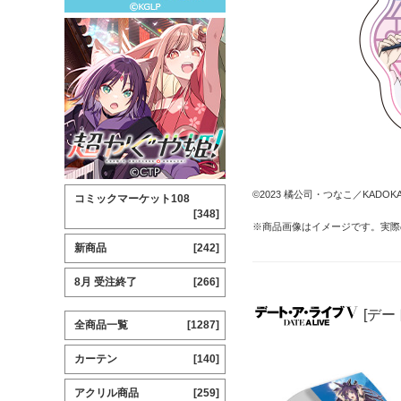
©2023 橘公司・つなこ／KAD
コミックマーケット108
[348]
※商品画像はイメージです。実際
新商品
[242]
8月 受注終了
[266]
[デー
全商品一覧
[1287]
カーテン
[140]
アクリル商品
[259]