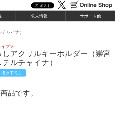
報
求人情報
サポート他
ルチャイナ）
ライブⅤ
ろしアクリルキーホルダー（崇宮
ステルチャイナ）
描き下ろし
了商品です。