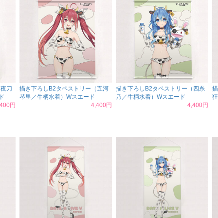
（夜刀
描き下ろしB2タペストリー（五河
描き下ろしB2タペストリー（四糸
描
ド
琴里／牛柄水着）Wスエード
乃／牛柄水着）Wスエード
狂
,400円
4,400円
4,400円