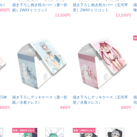
ル）
描き下ろし抱き枕カバー（鳶一折
描き下ろし抱き枕カバー（五河琴
描
990円
紙）2WAYトリコット
里）2WAYトリコット
喰
13,200円
13,200円
刀神
描き下ろしデッキケース（鳶一折
描き下ろしデッキケース（五河琴
描
紙／水着ドレス）
里／水着ドレス）
倶
990円
990円
990円