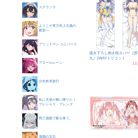
ステラソラ
ようこそ実力至上主義の
教室へ
グリッドマン ユニバース
描き下ろし抱き枕カバー（誘
九）2WAYトリコット
アズールレーン
13
少女終末旅行
私に天使が舞い降りた！
プレシャス・フレンズ
死亡遊戯で飯を食う。
瑠璃の宝石