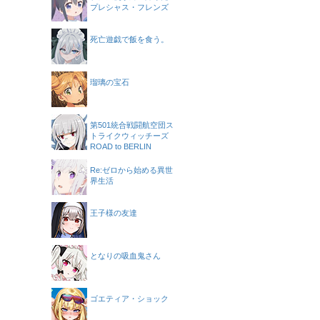
プレシャス・フレンズ
死亡遊戯で飯を食う。
瑠璃の宝石
第501統合戦闘航空団ス
トライクウィッチーズ
ROAD to BERLIN
Re:ゼロから始める異世
界生活
王子様の友達
となりの吸血鬼さん
ゴエティア・ショック