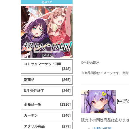
©中野の部屋
コミックマーケット108
[348]
※商品画像はイメージです。実際
新商品
[265]
8月 受注終了
[266]
[中野
全商品一覧
[1310]
カーテン
[140]
販売中の関連商品はありま
アクリル商品
[279]
中野の部屋