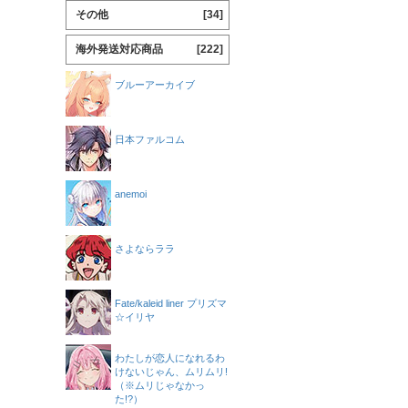
その他
[34]
海外発送対応商品
[222]
ブルーアーカイブ
日本ファルコム
anemoi
さよならララ
Fate/kaleid liner プリズマ
☆イリヤ
わたしが恋人になれるわ
けないじゃん、ムリムリ!
（※ムリじゃなかっ
た!?）