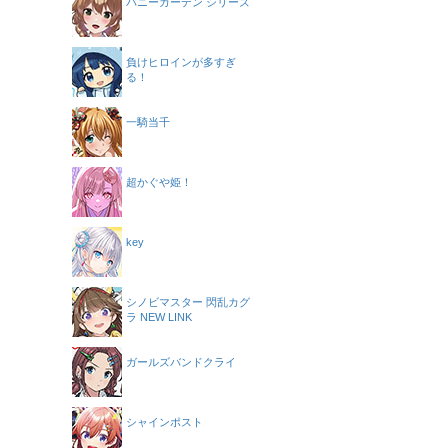
バニーガーデン シリーズ
負けヒロインが多すぎ
る！
一騎当千
超かぐや姫！
key
シノビマスター 閃乱カグ
ラ NEW LINK
ガールズバンドクライ
シャインポスト