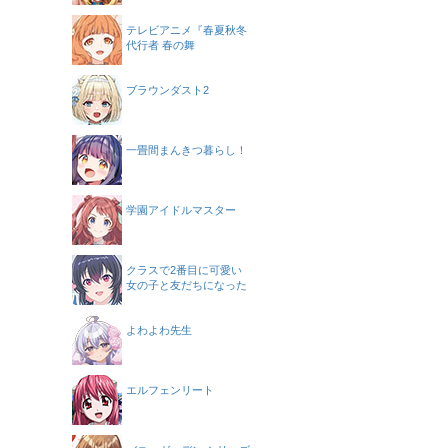
テレビアニメ『春夏秋冬
代行者 春の舞
ブラウンダスト2
一畳間まんきつ暮らし！
学園アイドルマスター
クラスで2番目に可愛い
女の子と友だちになった
よわよわ先生
エルフェンリート