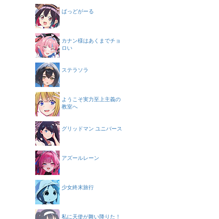
ばっどがーる
カナン様はあくまでチョ
ロい
ステラソラ
ようこそ実力至上主義の
教室へ
グリッドマン ユニバース
アズールレーン
少女終末旅行
私に天使が舞い降りた！