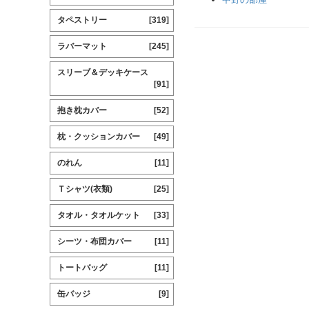
タペストリー
[319]
ラバーマット
[245]
スリーブ＆デッキケース
[91]
抱き枕カバー
[52]
枕・クッションカバー
[49]
のれん
[11]
Ｔシャツ(衣類)
[25]
タオル・タオルケット
[33]
シーツ・布団カバー
[11]
トートバッグ
[11]
缶バッジ
[9]