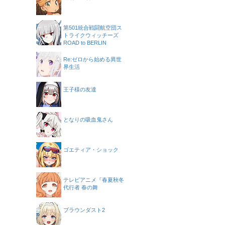
第501統合戦闘航空団ス
トライクウィッチーズ
ROAD to BERLIN
Re:ゼロから始める異世
界生活
王子様の友達
となりの吸血鬼さん
ゴエティア・ショック
テレビアニメ『春夏秋冬
代行者 春の舞
ブラウンダスト2