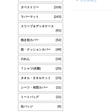
タペストリー
[319]
ラバーマット
[243]
スリーブ＆デッキケース
[91]
抱き枕カバー
[52]
枕・クッションカバー
[49]
のれん
[10]
Ｔシャツ(衣類)
[25]
タオル・タオルケット
[33]
シーツ・布団カバー
[11]
トートバッグ
[11]
缶バッジ
[9]