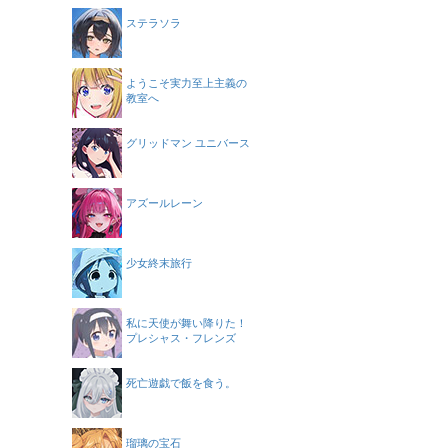
ステラソラ
ようこそ実力至上主義の
教室へ
グリッドマン ユニバース
アズールレーン
少女終末旅行
私に天使が舞い降りた！
プレシャス・フレンズ
死亡遊戯で飯を食う。
瑠璃の宝石