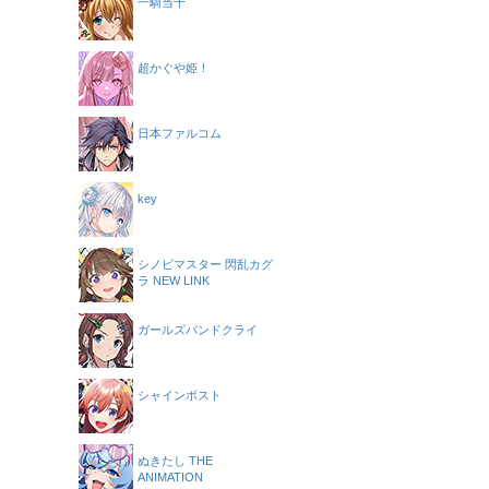
一騎当千
超かぐや姫！
日本ファルコム
key
シノビマスター 閃乱カグ
ラ NEW LINK
ガールズバンドクライ
シャインポスト
ぬきたし THE
ANIMATION