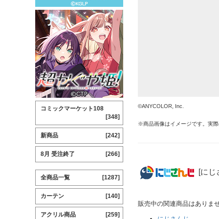
©ANYCOLOR, Inc.
コミックマーケット108
[348]
※商品画像はイメージです。実際
新商品
[242]
8月 受注終了
[266]
[にじ
全商品一覧
[1287]
カーテン
[140]
販売中の関連商品はありま
アクリル商品
[259]
にじさんじ