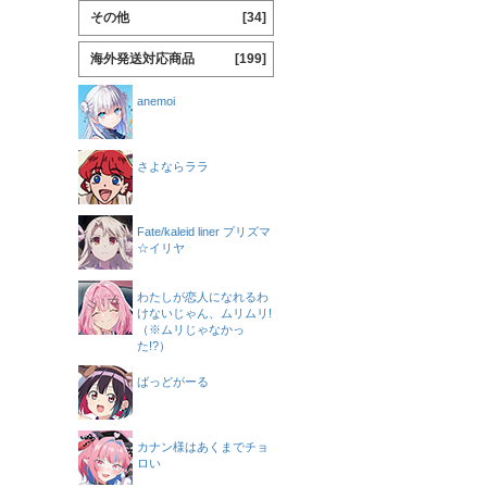
その他
[34]
海外発送対応商品
[199]
anemoi
さよならララ
Fate/kaleid liner プリズマ
☆イリヤ
わたしが恋人になれるわ
けないじゃん、ムリムリ!
（※ムリじゃなかっ
た!?）
ばっどがーる
カナン様はあくまでチョ
ロい