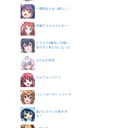
一畳間まんきつ暮らし！
学園アイドルマスター
クラスで2番目に可愛い
女の子と友だちになった
よわよわ先生
エルフェンリート
バニーガーデン シリーズ
負けヒロインが多すぎ
る！