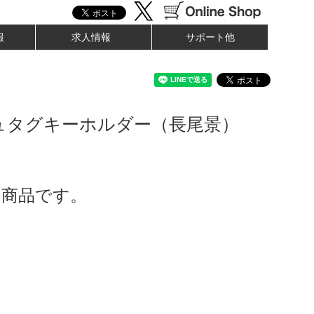
報
求人情報
サポート他
ュタグキーホルダー（長尾景）
了商品です。