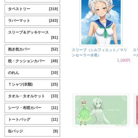
タペストリー
[319]
ラバーマット
[243]
スリーブ＆デッキケース
[91]
抱き枕カバー
[52]
スリーブ（シルフィエット／マリ
ス
ンセーラー水着）
ー
1,100円
枕・クッションカバー
[49]
のれん
[10]
Ｔシャツ(衣類)
[25]
タオル・タオルケット
[33]
シーツ・布団カバー
[11]
トートバッグ
[11]
缶バッジ
[9]