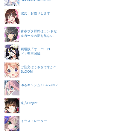
彼女、お借りします
青春ブタ野郎はランドセ
ルガールの夢を見ない
劇場版「オーバーロー
ド」聖王国編
ご注文はうさぎですか？
BLOOM
ゆるキャン△ SEASON 2
東方Project
イラストレーター