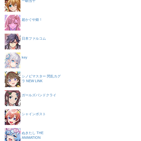
一騎当千
超かぐや姫！
日本ファルコム
key
シノビマスター 閃乱カグ
ラ NEW LINK
ガールズバンドクライ
シャインポスト
ぬきたし THE
ANIMATION