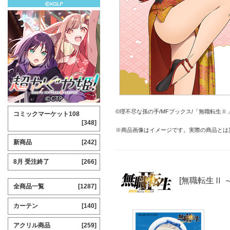
©理不尽な孫の手/MFブックス/「無職転生Ⅱ
コミックマーケット108
[348]
※商品画像はイメージです。実際の商品とは
新商品
[242]
8月 受注終了
[266]
[無職転生Ⅱ
全商品一覧
[1287]
カーテン
[140]
アクリル商品
[259]