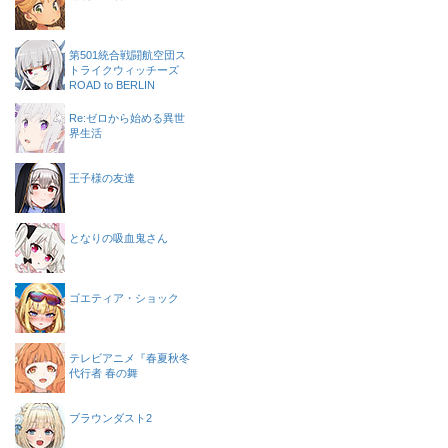
第501統合戦闘航空団ス
トライクウィッチーズ
ROAD to BERLIN
Re:ゼロから始める異世
界生活
王子様の友達
となりの吸血鬼さん
ゴエティア・ショック
テレビアニメ『春夏秋冬
代行者 春の舞
ブラウンダスト2