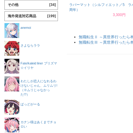
その他
[34]
ラバーマット（シルフィエット／5
ラ
周年）
3,300円
海外発送対応商品
[199]
anemoi
無職転生Ⅱ ～異世界行ったら
無職転生Ⅲ ～異世界行ったら
さよならララ
Fate/kaleid liner プリズマ
☆イリヤ
わたしが恋人になれるわ
けないじゃん、ムリムリ!
（※ムリじゃなかっ
た!?）
ばっどがーる
カナン様はあくまでチョ
ロい