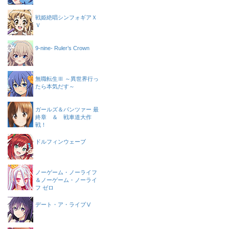
戦姫絶唱シンフォギアＸ
Ｖ
9-nine- Ruler’s Crown
無職転生Ⅲ ～異世界行っ
たら本気だす～
ガールズ＆パンツァー 最
終章 ＆ 戦車道大作
戦！
ドルフィンウェーブ
ノーゲーム・ノーライフ
＆ノーゲーム・ノーライ
フ ゼロ
デート・ア・ライブⅤ