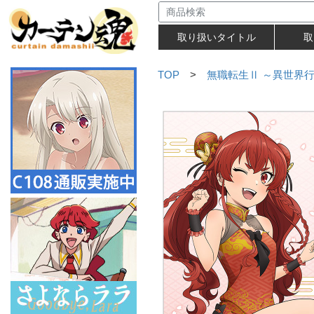
取り扱いタイトル
取
TOP
>
無職転生Ⅱ ～異世界