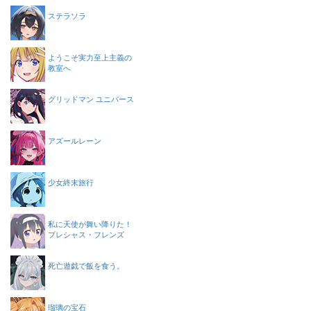
ステラソラ
ようこそ実力至上主義の
教室へ
グリッドマン ユニバース
アズールレーン
少女終末旅行
私に天使が舞い降りた！
プレシャス・フレンズ
死亡遊戯で飯を食う。
瑠璃の宝石