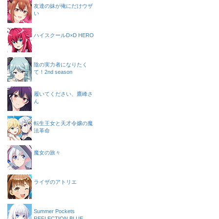
友達の妹が俺にだけウザ
い
ハイスクールD×D HERO
陰の実力者になりたく
て！2nd season
履いてください、鷹峰さ
ん
転生王女と天才令嬢の魔
法革命
魔女の旅々
ライザのアトリエ
Summer Pockets
REFLECTION BLUE