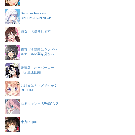
Summer Pockets
REFLECTION BLUE
彼女、お借りします
青春ブタ野郎はランドセ
ルガールの夢を見ない
劇場版「オーバーロー
ド」聖王国編
ご注文はうさぎですか？
BLOOM
ゆるキャン△ SEASON 2
東方Project