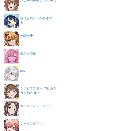
バニーガーデン シリーズ
負けヒロインが多すぎ
る！
一騎当千
超かぐや姫！
key
シノビマスター 閃乱カグ
ラ NEW LINK
ガールズバンドクライ
シャインポスト