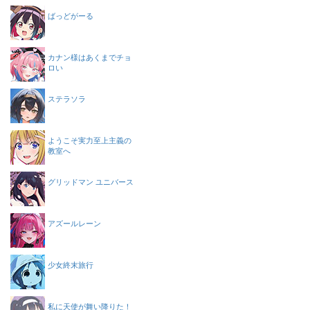
ばっどがーる
カナン様はあくまでチョ
ロい
ステラソラ
ようこそ実力至上主義の
教室へ
グリッドマン ユニバース
アズールレーン
少女終末旅行
私に天使が舞い降りた！