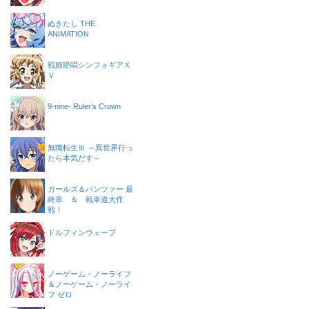
ぬきたし THE
ANIMATION
戦姫絶唱シンフォギアＸ
Ｖ
9-nine- Ruler’s Crown
無職転生Ⅲ ～異世界行っ
たら本気だす～
ガールズ＆パンツァー 最
終章 ＆ 戦車道大作
戦！
ドルフィンウェーブ
ノーゲーム・ノーライフ
＆ノーゲーム・ノーライ
フ ゼロ