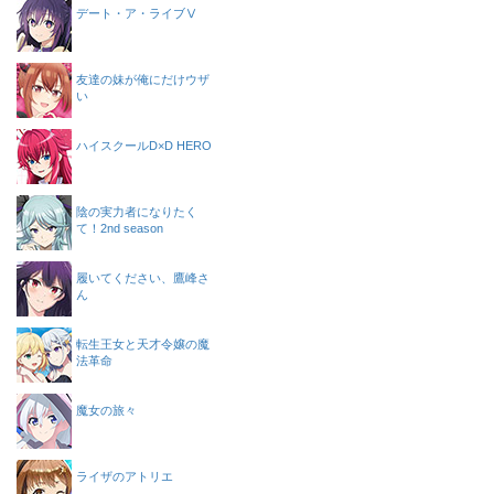
デート・ア・ライブⅤ
友達の妹が俺にだけウザ
い
ハイスクールD×D HERO
陰の実力者になりたく
て！2nd season
履いてください、鷹峰さ
ん
転生王女と天才令嬢の魔
法革命
魔女の旅々
ライザのアトリエ