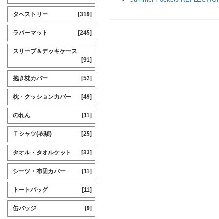
タペストリー
[319]
ラバーマット
[245]
スリーブ＆デッキケース
[91]
抱き枕カバー
[52]
枕・クッションカバー
[49]
のれん
[11]
Ｔシャツ(衣類)
[25]
タオル・タオルケット
[33]
シーツ・布団カバー
[11]
トートバッグ
[11]
缶バッジ
[9]