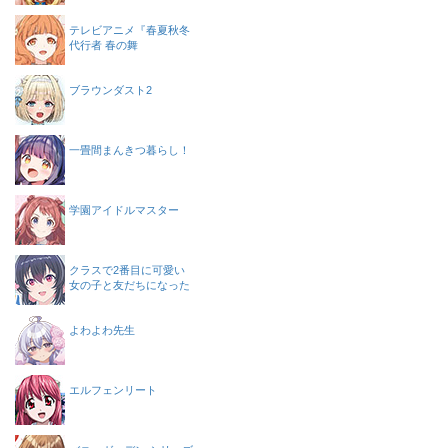
テレビアニメ『春夏秋冬
代行者 春の舞
ブラウンダスト2
一畳間まんきつ暮らし！
学園アイドルマスター
クラスで2番目に可愛い
女の子と友だちになった
よわよわ先生
エルフェンリート