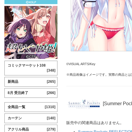
©VISUAL ARTS/Key
コミックマーケット108
[348]
※商品画像はイメージです。実際の商品とは
新商品
[265]
8月 受注終了
[266]
[Summer Po
全商品一覧
[1310]
カーテン
[140]
販売中の関連商品はありません。
アクリル商品
[279]
Summer Pockets REFLECTIO