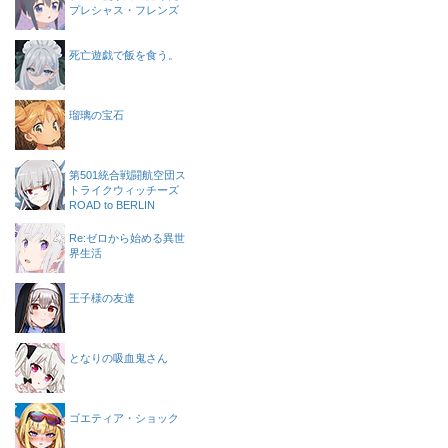
プレシャス・フレンズ
死亡遊戯で飯を食う。
瑠璃の宝石
第501統合戦闘航空団ス
トライクウィッチーズ
ROAD to BERLIN
Re:ゼロから始める異世
界生活
王子様の友達
となりの吸血鬼さん
ゴエティア・ショック