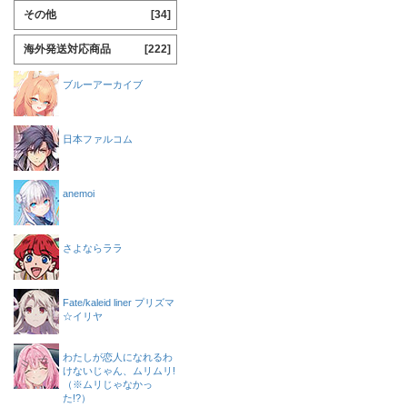
その他
[34]
海外発送対応商品
[222]
ブルーアーカイブ
日本ファルコム
anemoi
さよならララ
Fate/kaleid liner プリズマ
☆イリヤ
わたしが恋人になれるわ
けないじゃん、ムリムリ!
（※ムリじゃなかっ
た!?）