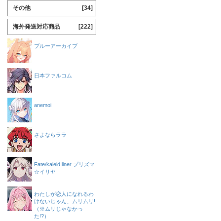
その他
[34]
海外発送対応商品
[222]
ブルーアーカイブ
日本ファルコム
anemoi
さよならララ
Fate/kaleid liner プリズマ
☆イリヤ
わたしが恋人になれるわ
けないじゃん、ムリムリ!
（※ムリじゃなかっ
た!?）