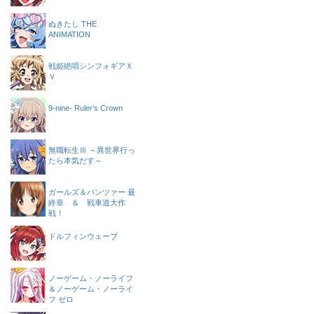
ぬきたし THE
ANIMATION
戦姫絶唱シンフォギアＸ
Ｖ
9-nine- Ruler’s Crown
無職転生Ⅲ ～異世界行っ
たら本気だす～
ガールズ＆パンツァー 最
終章 ＆ 戦車道大作
戦！
ドルフィンウェーブ
ノーゲーム・ノーライフ
＆ノーゲーム・ノーライ
フ ゼロ