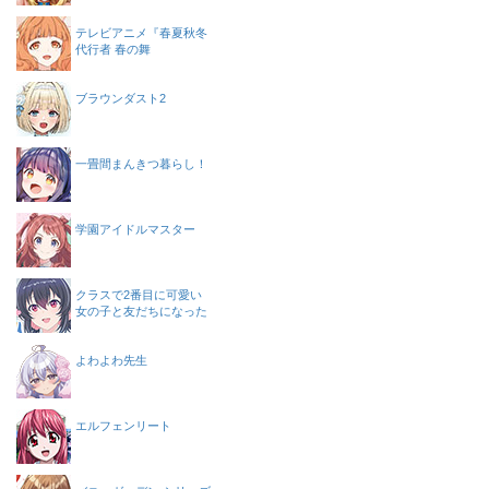
テレビアニメ『春夏秋冬
代行者 春の舞
ブラウンダスト2
一畳間まんきつ暮らし！
学園アイドルマスター
クラスで2番目に可愛い
女の子と友だちになった
よわよわ先生
エルフェンリート