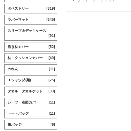
タペストリー
[319]
ラバーマット
[245]
スリーブ＆デッキケース
[91]
抱き枕カバー
[52]
枕・クッションカバー
[49]
のれん
[11]
Ｔシャツ(衣類)
[25]
タオル・タオルケット
[33]
シーツ・布団カバー
[11]
トートバッグ
[11]
缶バッジ
[9]