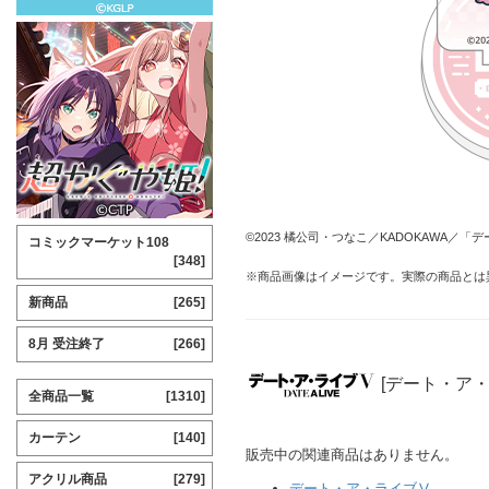
©2023 橘公司・つなこ／KADOKAWA／
コミックマーケット108
[348]
※商品画像はイメージです。実際の商品とは
新商品
[265]
8月 受注終了
[266]
[デート・ア
全商品一覧
[1310]
カーテン
[140]
販売中の関連商品はありません。
アクリル商品
[279]
デート・ア・ライブⅤ