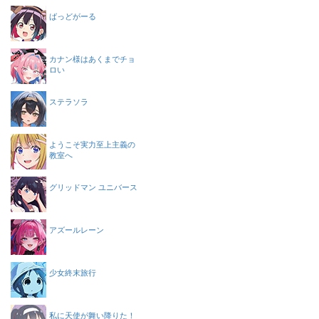
ばっどがーる
カナン様はあくまでチョ
ロい
ステラソラ
ようこそ実力至上主義の
教室へ
グリッドマン ユニバース
アズールレーン
少女終末旅行
私に天使が舞い降りた！