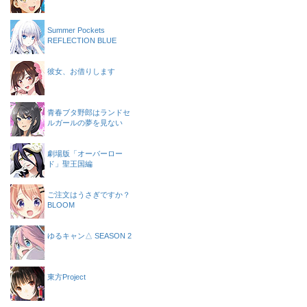
Summer Pockets
REFLECTION BLUE
彼女、お借りします
青春ブタ野郎はランドセ
ルガールの夢を見ない
劇場版「オーバーロー
ド」聖王国編
ご注文はうさぎですか？
BLOOM
ゆるキャン△ SEASON 2
東方Project