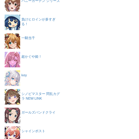
バニーガーデン シリーズ
負けヒロインが多すぎ
る！
一騎当千
超かぐや姫！
key
シノビマスター 閃乱カグ
ラ NEW LINK
ガールズバンドクライ
シャインポスト