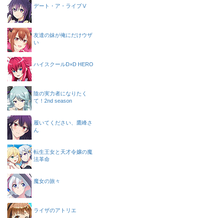
デート・ア・ライブⅤ
友達の妹が俺にだけウザ
い
ハイスクールD×D HERO
陰の実力者になりたく
て！2nd season
履いてください、鷹峰さ
ん
転生王女と天才令嬢の魔
法革命
魔女の旅々
ライザのアトリエ