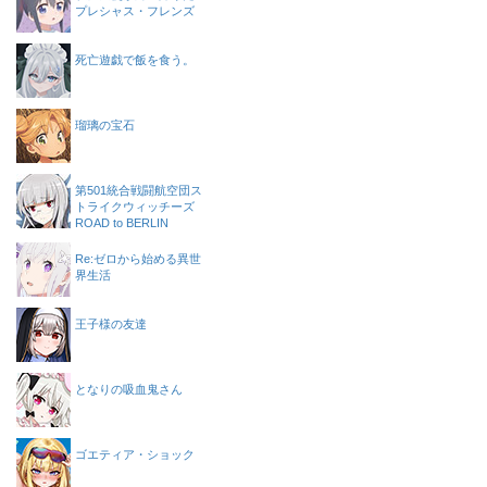
プレシャス・フレンズ
死亡遊戯で飯を食う。
瑠璃の宝石
第501統合戦闘航空団ス
トライクウィッチーズ
ROAD to BERLIN
Re:ゼロから始める異世
界生活
王子様の友達
となりの吸血鬼さん
ゴエティア・ショック