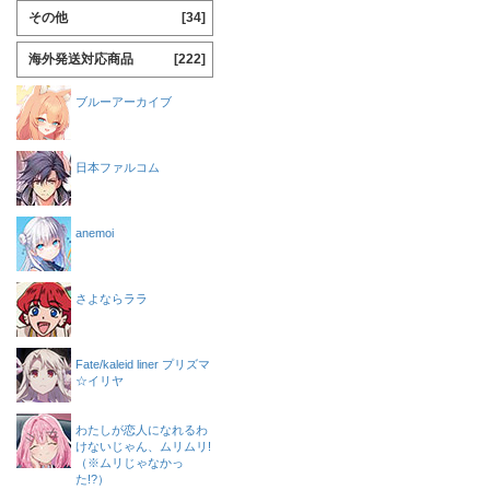
その他
[34]
海外発送対応商品
[222]
ブルーアーカイブ
日本ファルコム
anemoi
さよならララ
Fate/kaleid liner プリズマ
☆イリヤ
わたしが恋人になれるわ
けないじゃん、ムリムリ!
（※ムリじゃなかっ
た!?）