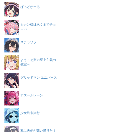
ばっどがーる
カナン様はあくまでチョ
ロい
ステラソラ
ようこそ実力至上主義の
教室へ
グリッドマン ユニバース
アズールレーン
少女終末旅行
私に天使が舞い降りた！