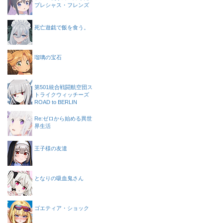
プレシャス・フレンズ
死亡遊戯で飯を食う。
瑠璃の宝石
第501統合戦闘航空団ス
トライクウィッチーズ
ROAD to BERLIN
Re:ゼロから始める異世
界生活
王子様の友達
となりの吸血鬼さん
ゴエティア・ショック