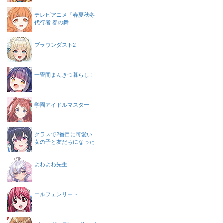
テレビアニメ『春夏秋冬
代行者 春の舞
ブラウンダスト2
一畳間まんきつ暮らし！
学園アイドルマスター
クラスで2番目に可愛い
女の子と友だちになった
よわよわ先生
エルフェンリート