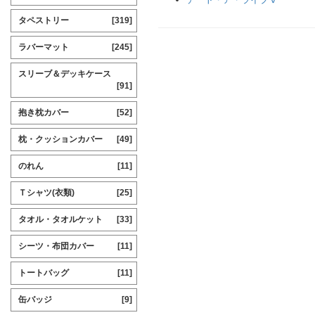
タペストリー
[319]
ラバーマット
[245]
スリーブ＆デッキケース
[91]
抱き枕カバー
[52]
枕・クッションカバー
[49]
のれん
[11]
Ｔシャツ(衣類)
[25]
タオル・タオルケット
[33]
シーツ・布団カバー
[11]
トートバッグ
[11]
缶バッジ
[9]