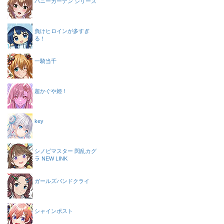
バニーガーデン シリーズ
負けヒロインが多すぎ
る！
一騎当千
超かぐや姫！
key
シノビマスター 閃乱カグ
ラ NEW LINK
ガールズバンドクライ
シャインポスト