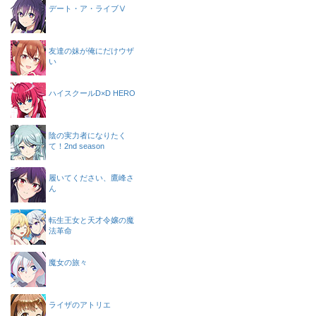
デート・ア・ライブⅤ
友達の妹が俺にだけウザ
い
ハイスクールD×D HERO
陰の実力者になりたく
て！2nd season
履いてください、鷹峰さ
ん
転生王女と天才令嬢の魔
法革命
魔女の旅々
ライザのアトリエ