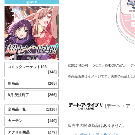
©2023 橘公司・つなこ／KADOKAWA／
コミックマーケット108
[348]
※商品画像はイメージです。実際の商品とは
新商品
[265]
8月 受注終了
[266]
[デート・ア
全商品一覧
[1310]
カーテン
[140]
販売中の関連商品はありません。
アクリル商品
[279]
デート・ア・ライブⅤ