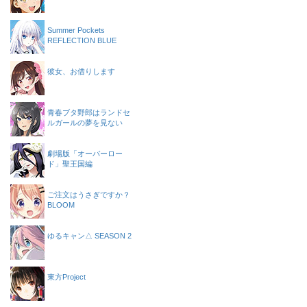
Summer Pockets
REFLECTION BLUE
彼女、お借りします
青春ブタ野郎はランドセ
ルガールの夢を見ない
劇場版「オーバーロー
ド」聖王国編
ご注文はうさぎですか？
BLOOM
ゆるキャン△ SEASON 2
東方Project