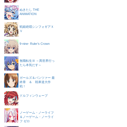
ぬきたし THE
ANIMATION
戦姫絶唱シンフォギアＸ
Ｖ
9-nine- Ruler’s Crown
無職転生Ⅲ ～異世界行っ
たら本気だす～
ガールズ＆パンツァー 最
終章 ＆ 戦車道大作
戦！
ドルフィンウェーブ
ノーゲーム・ノーライフ
＆ノーゲーム・ノーライ
フ ゼロ