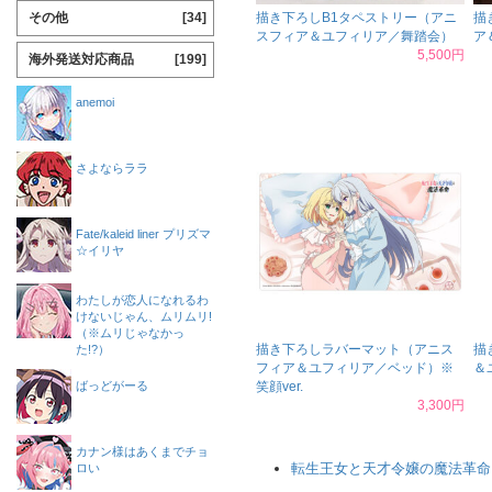
その他
[34]
描き下ろしB1タペストリー（アニ
描
スフィア＆ユフィリア／舞踏会）
ア
5,500円
海外発送対応商品
[199]
anemoi
さよならララ
Fate/kaleid liner プリズマ
☆イリヤ
わたしが恋人になれるわ
けないじゃん、ムリムリ!
（※ムリじゃなかっ
描き下ろしラバーマット（アニス
描
た!?）
フィア＆ユフィリア／ベッド）※
＆
ばっどがーる
笑顔ver.
3,300円
カナン様はあくまでチョ
転生王女と天才令嬢の魔法革命
ロい