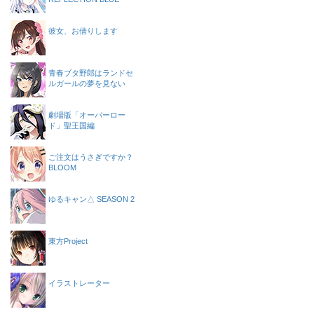
彼女、お借りします
青春ブタ野郎はランドセ
ルガールの夢を見ない
劇場版「オーバーロー
ド」聖王国編
ご注文はうさぎですか？
BLOOM
ゆるキャン△ SEASON 2
東方Project
イラストレーター