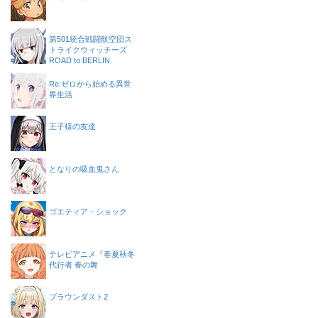
第501統合戦闘航空団ス
トライクウィッチーズ
ROAD to BERLIN
Re:ゼロから始める異世
界生活
王子様の友達
となりの吸血鬼さん
ゴエティア・ショック
テレビアニメ『春夏秋冬
代行者 春の舞
ブラウンダスト2