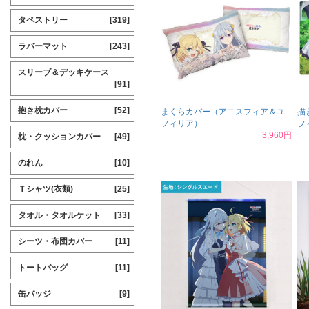
タペストリー
[319]
ラバーマット
[243]
スリーブ＆デッキケース
[91]
抱き枕カバー
[52]
まくらカバー（アニスフィア＆ユ
描
フィリア）
フ
3,960円
枕・クッションカバー
[49]
のれん
[10]
Ｔシャツ(衣類)
[25]
タオル・タオルケット
[33]
シーツ・布団カバー
[11]
トートバッグ
[11]
缶バッジ
[9]