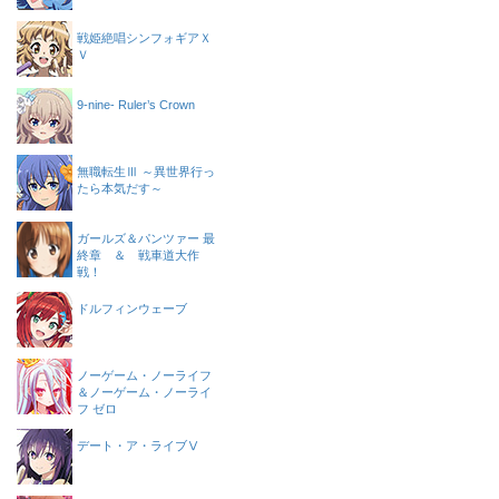
戦姫絶唱シンフォギアＸ
Ｖ
9-nine- Ruler’s Crown
無職転生Ⅲ ～異世界行っ
たら本気だす～
ガールズ＆パンツァー 最
終章 ＆ 戦車道大作
戦！
ドルフィンウェーブ
ノーゲーム・ノーライフ
＆ノーゲーム・ノーライ
フ ゼロ
デート・ア・ライブⅤ