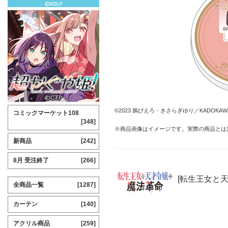
©2023 鴉ぴえろ・きさらぎゆり／KADOK
コミックマーケット108
[348]
※商品画像はイメージです。実際の商品とは
新商品
[242]
8月 受注終了
[266]
[転生王女と
全商品一覧
[1287]
カーテン
[140]
アクリル商品
[259]