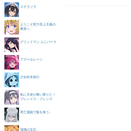
ステラソラ
ようこそ実力至上主義の
教室へ
グリッドマン ユニバース
アズールレーン
少女終末旅行
私に天使が舞い降りた！
プレシャス・フレンズ
死亡遊戯で飯を食う。
瑠璃の宝石