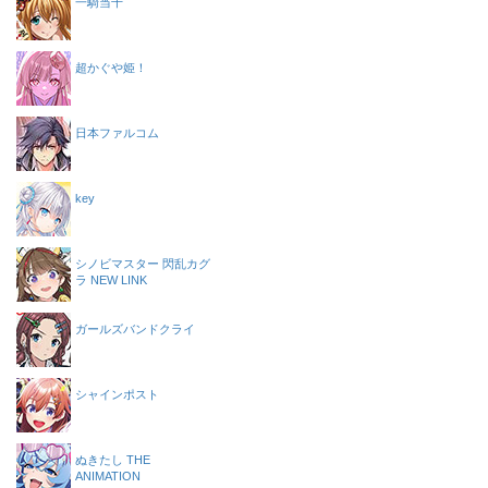
一騎当千
超かぐや姫！
日本ファルコム
key
シノビマスター 閃乱カグ
ラ NEW LINK
ガールズバンドクライ
シャインポスト
ぬきたし THE
ANIMATION