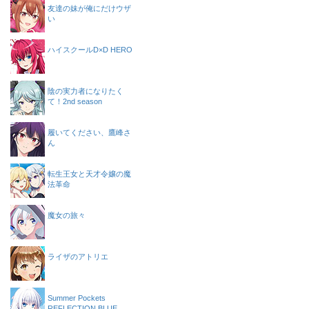
友達の妹が俺にだけウザ
い
ハイスクールD×D HERO
陰の実力者になりたく
て！2nd season
履いてください、鷹峰さ
ん
転生王女と天才令嬢の魔
法革命
魔女の旅々
ライザのアトリエ
Summer Pockets
REFLECTION BLUE