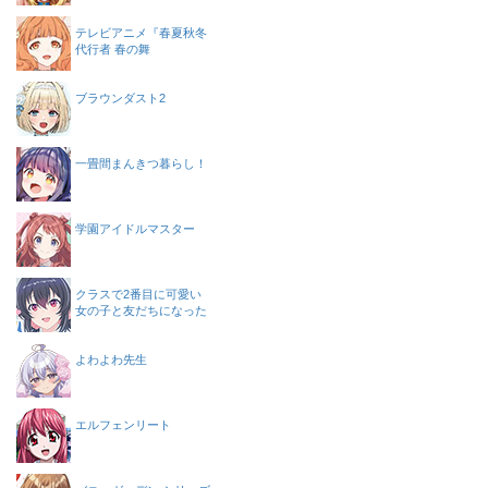
テレビアニメ『春夏秋冬
代行者 春の舞
ブラウンダスト2
一畳間まんきつ暮らし！
学園アイドルマスター
クラスで2番目に可愛い
女の子と友だちになった
よわよわ先生
エルフェンリート