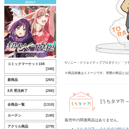
©ソニー・クリエイティブプロダクツ／「うち
コミックマーケット108
[348]
※商品画像はイメージです。実際の商品とは
新商品
[265]
8月 受注終了
[266]
[うちタマ?!
全商品一覧
[1310]
カーテン
[140]
販売中の関連商品はありません。
アクリル商品
[279]
うちタマ?! ～うちのタマ知り