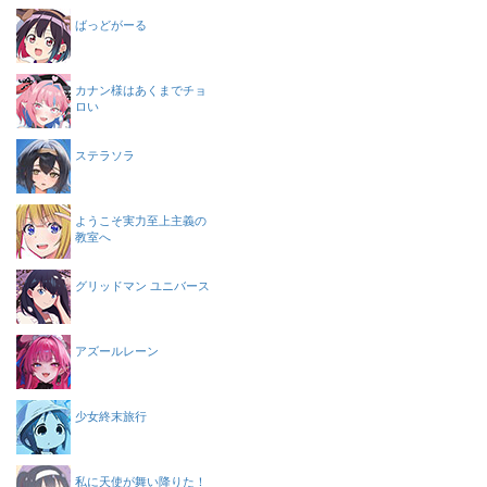
ばっどがーる
カナン様はあくまでチョ
ロい
ステラソラ
ようこそ実力至上主義の
教室へ
グリッドマン ユニバース
アズールレーン
少女終末旅行
私に天使が舞い降りた！