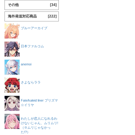
その他
[34]
海外発送対応商品
[222]
ブルーアーカイブ
日本ファルコム
anemoi
さよならララ
Fate/kaleid liner プリズマ
☆イリヤ
わたしが恋人になれるわ
けないじゃん、ムリムリ!
（※ムリじゃなかっ
た!?）