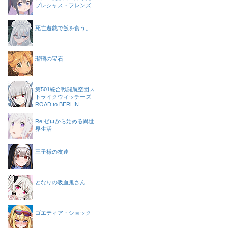
プレシャス・フレンズ
死亡遊戯で飯を食う。
瑠璃の宝石
第501統合戦闘航空団ス
トライクウィッチーズ
ROAD to BERLIN
Re:ゼロから始める異世
界生活
王子様の友達
となりの吸血鬼さん
ゴエティア・ショック