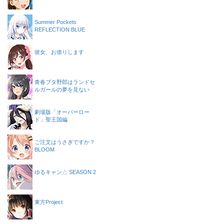
Summer Pockets
REFLECTION BLUE
彼女、お借りします
青春ブタ野郎はランドセ
ルガールの夢を見ない
劇場版「オーバーロー
ド」聖王国編
ご注文はうさぎですか？
BLOOM
ゆるキャン△ SEASON 2
東方Project