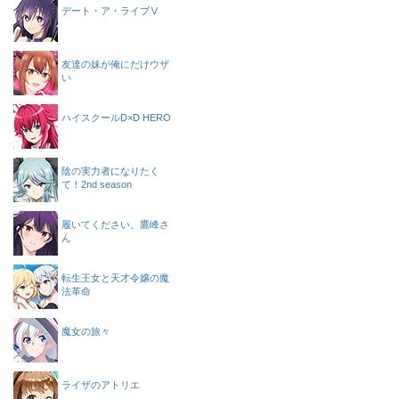
デート・ア・ライブⅤ
友達の妹が俺にだけウザ
い
ハイスクールD×D HERO
陰の実力者になりたく
て！2nd season
履いてください、鷹峰さ
ん
転生王女と天才令嬢の魔
法革命
魔女の旅々
ライザのアトリエ