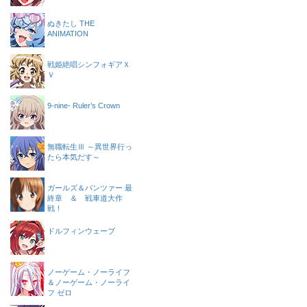
ぬきたし THE
ANIMATION
戦姫絶唱シンフォギアＸ
Ｖ
9-nine- Ruler’s Crown
無職転生Ⅲ ～異世界行っ
たら本気だす～
ガールズ＆パンツァー 最
終章 ＆ 戦車道大作
戦！
ドルフィンウェーブ
ノーゲーム・ノーライフ
＆ノーゲーム・ノーライ
フ ゼロ