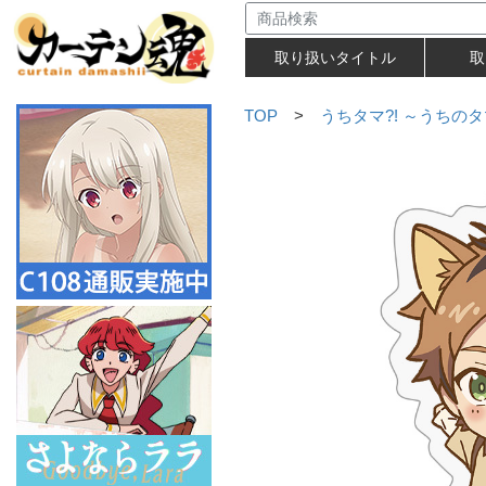
取り扱いタイトル
取
TOP
>
うちタマ?! ～うちの