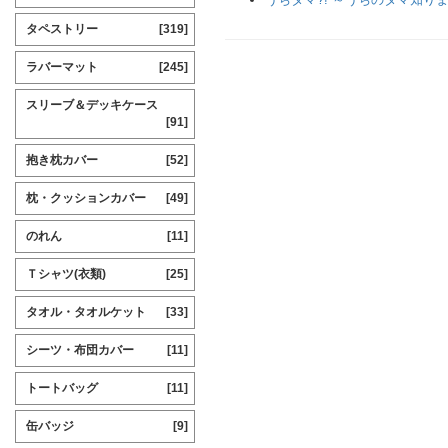
タペストリー
[319]
ラバーマット
[245]
スリーブ＆デッキケース
[91]
抱き枕カバー
[52]
枕・クッションカバー
[49]
のれん
[11]
Ｔシャツ(衣類)
[25]
タオル・タオルケット
[33]
シーツ・布団カバー
[11]
トートバッグ
[11]
缶バッジ
[9]