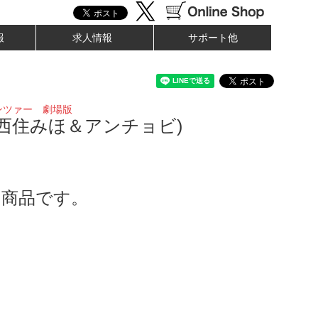
報
求人情報
サポート他
ンツァー 劇場版
西住みほ＆アンチョビ)
了商品です。