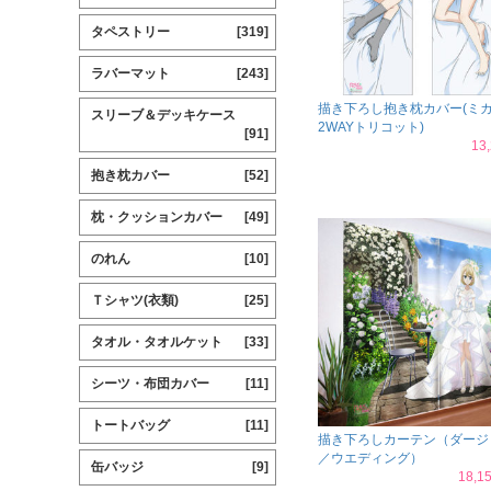
タペストリー
[319]
ラバーマット
[243]
描き下ろし抱き枕カバー(ミ
スリーブ＆デッキケース
2WAYトリコット)
[91]
13
抱き枕カバー
[52]
枕・クッションカバー
[49]
のれん
[10]
Ｔシャツ(衣類)
[25]
タオル・タオルケット
[33]
シーツ・布団カバー
[11]
トートバッグ
[11]
描き下ろしカーテン（ダージ
／ウエディング）
缶バッジ
[9]
18,