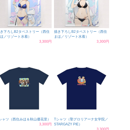
き下ろしB2タペストリー（西住
描き下ろしB2タペストリー（西住
ほ／リゾート水着）
まほ／リゾート水着）
3,300円
3,300円
シャツ（西住みほ＆秋山優花里）
Tシャツ（聖グロリアーナ女学院／
3,300円
STARGAZY PIE）
3,300円