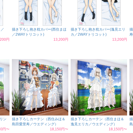
カ／
描き下ろし抱き枕カバー(西住まほ
描き下ろし抱き枕カバー(逸見エリ
描
／2WAYトリコット)
カ／2WAYトリコット)
寿
,200円
13,200円
13,200円
リン
描き下ろしカーテン（西住みほ＆
描き下ろしカーテン（西住まほ＆
描
島田愛里寿／ウエディング）
逸見エリカ／ウエディング）
島
150円〜
18,150円〜
18,150円〜