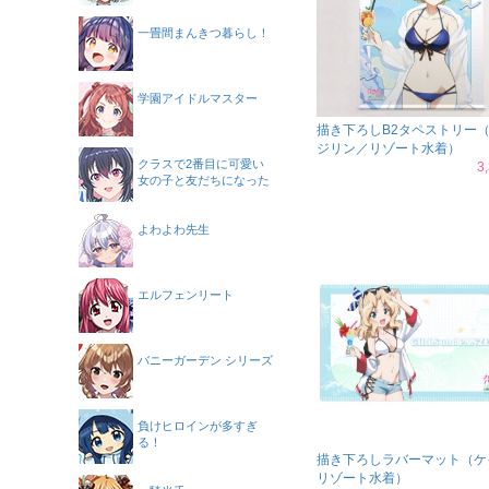
一畳間まんきつ暮らし！
学園アイドルマスター
描き下ろしB2タペストリー
ジリン／リゾート水着）
クラスで2番目に可愛い
3
女の子と友だちになった
よわよわ先生
エルフェンリート
バニーガーデン シリーズ
負けヒロインが多すぎ
る！
描き下ろしラバーマット（ケ
リゾート水着）