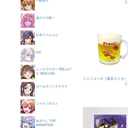
一騎当千
3
超かぐや姫！
日本ファルコム
key
シノビマスター 閃乱カグ
ラ NEW LINK
ミニジョッキ（逸見エリカ）
1
ガールズバンドクライ
シャインポスト
ぬきたし THE
ANIMATION