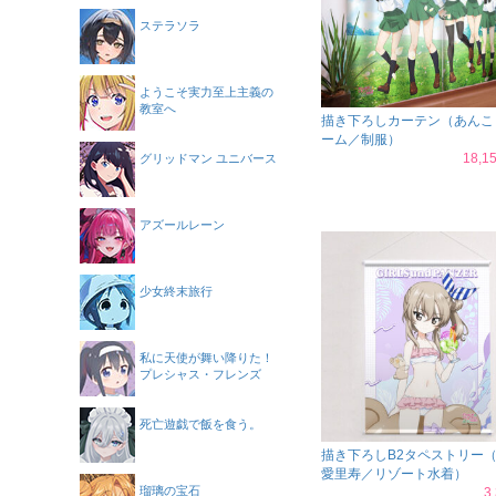
ステラソラ
ようこそ実力至上主義の
教室へ
描き下ろしカーテン（あんこ
ーム／制服）
18,
グリッドマン ユニバース
アズールレーン
少女終末旅行
私に天使が舞い降りた！
プレシャス・フレンズ
死亡遊戯で飯を食う。
描き下ろしB2タペストリー
愛里寿／リゾート水着）
瑠璃の宝石
3