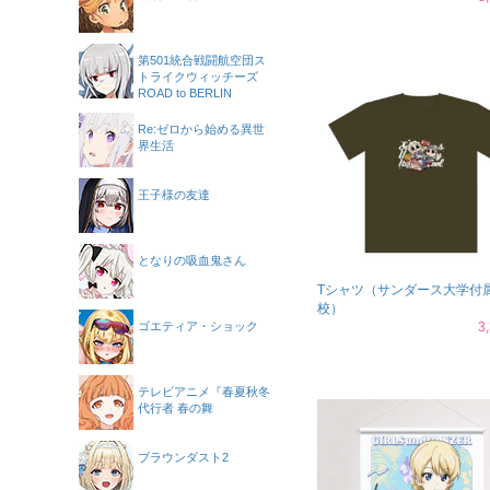
第501統合戦闘航空団ス
トライクウィッチーズ
ROAD to BERLIN
Re:ゼロから始める異世
界生活
王子様の友達
となりの吸血鬼さん
Tシャツ（サンダース大学付
校）
ゴエティア・ショック
3
テレビアニメ『春夏秋冬
代行者 春の舞
ブラウンダスト2