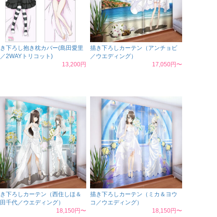
き下ろし抱き枕カバー(島田愛里
描き下ろしカーテン（アンチョビ
／2WAYトリコット)
／ウエディング）
13,200円
17,050円〜
き下ろしカーテン（西住しほ＆
描き下ろしカーテン（ミカ＆ヨウ
田千代／ウエディング）
コ／ウエディング）
18,150円〜
18,150円〜