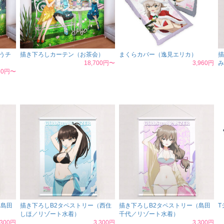
うチ
描き下ろしカーテン（お茶会）
まくらカバー（逸見エリカ）
描
18,700円〜
3,960円
み
150円〜
（島田
描き下ろしB2タペストリー（西住
描き下ろしB2タペストリー（島田
T
しほ／リゾート水着）
千代／リゾート水着）
,300円
3,300円
3,300円