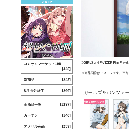
©GIRLS und PANZER Film Projek
コミックマーケット108
[348]
※商品画像はイメージです。実際
新商品
[242]
8月 受注終了
[266]
[ガールズ＆パンツァー
全商品一覧
[1287]
カーテン
[140]
アクリル商品
[259]