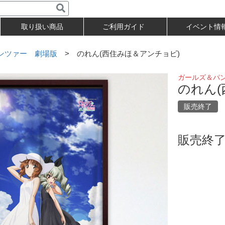
取り扱い商品
ご利用ガイド
イベント情
ンツァー 劇場版
> のれん(西住みほ＆アンチョビ)
ガールズ＆パ
のれん(
販売終了
販売終