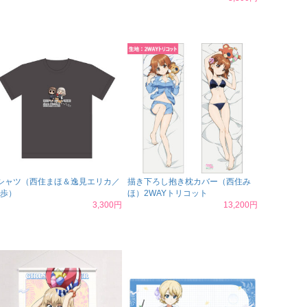
シャツ（西住まほ＆逸見エリカ／
描き下ろし抱き枕カバー（西住み
歩）
ほ）2WAYトリコット
3,300円
13,200円