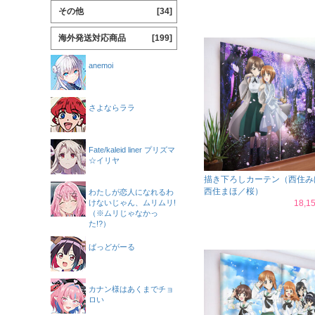
その他
[34]
海外発送対応商品
[199]
anemoi
さよならララ
Fate/kaleid liner プリズマ
☆イリヤ
描き下ろしカーテン（西住み
西住まほ／桜）
わたしが恋人になれるわ
けないじゃん、ムリムリ!
18,
（※ムリじゃなかっ
た!?）
ばっどがーる
カナン様はあくまでチョ
ロい