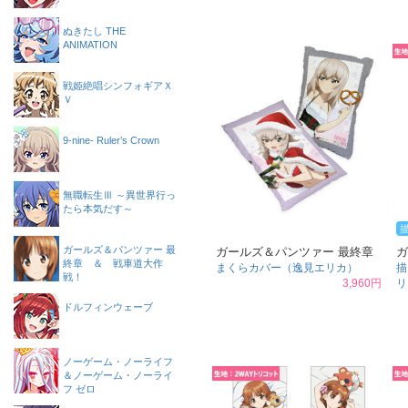
ぬきたし THE
ANIMATION
戦姫絶唱シンフォギアＸ
Ｖ
9-nine- Ruler’s Crown
無職転生Ⅲ ～異世界行っ
たら本気だす～
ガールズ＆パンツァー 最
ガールズ＆パンツァー 最終章
ガ
終章 ＆ 戦車道大作
まくらカバー（逸見エリカ）
描
戦！
3,960円
リ
ドルフィンウェーブ
ノーゲーム・ノーライフ
＆ノーゲーム・ノーライ
フ ゼロ