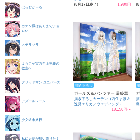
(8月17日終了)
1,980円
(
ばっどがーる
カナン様はあくまでチョ
ロい
ステラソラ
ようこそ実力至上主義の
教室へ
グリッドマン ユニバース
描き下ろし
ガールズ＆パンツァー 最終章
ガ
描き下ろしカーテン（西住まほ＆
描
アズールレーン
逸見エリカ／ウエディング）
島
18,150円〜
少女終末旅行
私に天使が舞い降りた！