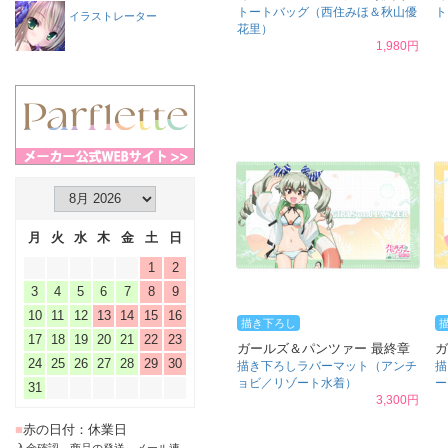
トートバッグ（西住みほ＆秋山優
ト
イラストレーター
花里）
1,980円
月
火
水
木
金
土
日
1
2
3
4
5
6
7
8
9
10
11
12
13
14
15
16
描き下ろし
17
18
19
20
21
22
23
ガールズ＆パンツァー 最終章
ガ
24
25
26
27
28
29
30
描き下ろしラバーマット（アンチ
描
ョビ／リゾート水着）
ー
31
3,300円
■
赤の日付：休業日