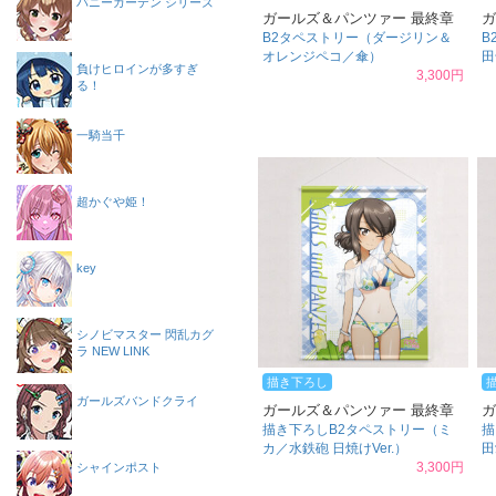
バニーガーデン シリーズ
ガールズ＆パンツァー 最終章
ガ
B2タペストリー（ダージリン＆
B
オレンジペコ／傘）
田
負けヒロインが多すぎ
3,300円
る！
一騎当千
超かぐや姫！
key
シノビマスター 閃乱カグ
ラ NEW LINK
描き下ろし
ガールズバンドクライ
ガールズ＆パンツァー 最終章
ガ
描き下ろしB2タペストリー（ミ
描
カ／水鉄砲 日焼けVer.）
田
3,300円
シャインポスト