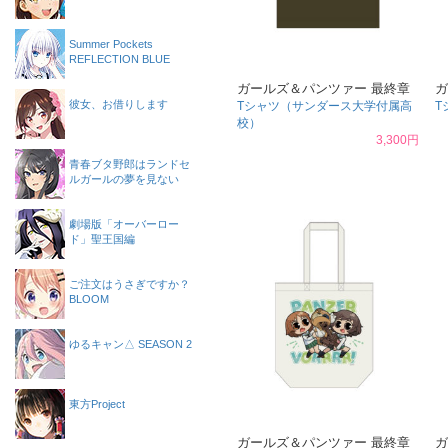
Summer Pockets
REFLECTION BLUE
ガールズ＆パンツァー 最終章
ガ
彼女、お借りします
Tシャツ（サンダース大学付属高
T
校）
3,300円
青春ブタ野郎はランドセ
ルガールの夢を見ない
劇場版「オーバーロー
ド」聖王国編
ご注文はうさぎですか？
BLOOM
ゆるキャン△ SEASON 2
東方Project
ガールズ＆パンツァー 最終章
ガ