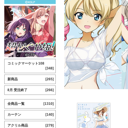
コミックマーケット108
[348]
新商品
[265]
8月 受注終了
[266]
全商品一覧
[1310]
カーテン
[140]
アクリル商品
[279]