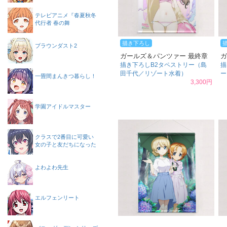
テレビアニメ『春夏秋冬
代行者 春の舞
描き下ろし
ブラウンダスト2
ガールズ＆パンツァー 最終章
ガ
描き下ろしB2タペストリー（島
描
田千代／リゾート水着）
ー
一畳間まんきつ暮らし！
3,300円
学園アイドルマスター
クラスで2番目に可愛い
女の子と友だちになった
よわよわ先生
エルフェンリート