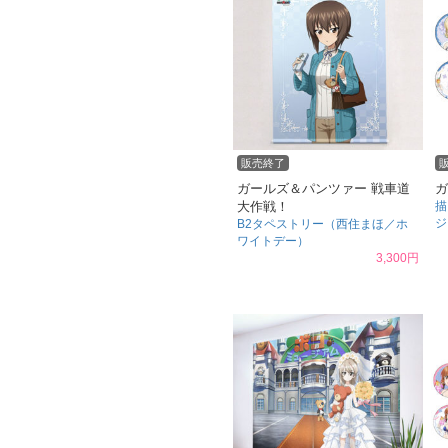
販売終了
ガールズ＆パンツァー 戦車道
ガ
大作戦！
描
ジ
B2タペストリー（西住まほ／ホ
ワイトデー）
3,300円