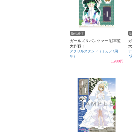
販売終了
ガールズ＆パンツァー 戦車道
ガ
大作戦！
大
アクリルスタンド（ミカ／7周
ア
年）
7
1,980円