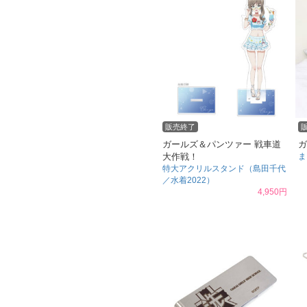
販売終了
ガールズ＆パンツァー 戦車道
ガ
大作戦！
ま
特大アクリルスタンド（島田千代
／水着2022）
4,950円