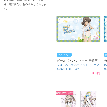
入金確認、商品の発送、メール連
絡、電話受付は おやすみしておりま
す。
描き下ろし
ガールズ＆パンツァー 最終章
ガ
描き下ろしラバーマット（ミカ／
描
水鉄砲 日焼けVer.）
里
3,300円