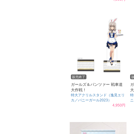
販売終了
ガールズ＆パンツァー 戦車道
ガ
大作戦！
大
特大アクリルスタンド（逸見エリ
特
カ／バニーガール2023）
ニ
4,950円