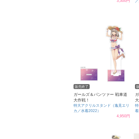
3,300円
／
販売終了
ガールズ＆パンツァー 戦車道
ガ
大作戦！
大
特大アクリルスタンド（逸見エリ
特
カ／水着2022）
着
4,950円