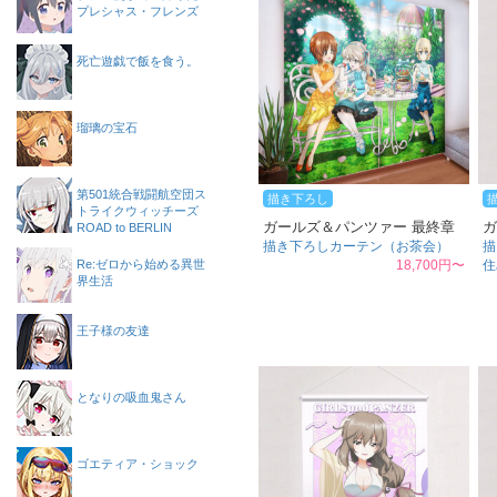
プレシャス・フレンズ
死亡遊戯で飯を食う。
瑠璃の宝石
第501統合戦闘航空団ス
描き下ろし
トライクウィッチーズ
ガールズ＆パンツァー 最終章
ガ
ROAD to BERLIN
描き下ろしカーテン（お茶会）
描
Re:ゼロから始める異世
18,700円〜
住
界生活
王子様の友達
となりの吸血鬼さん
ゴエティア・ショック