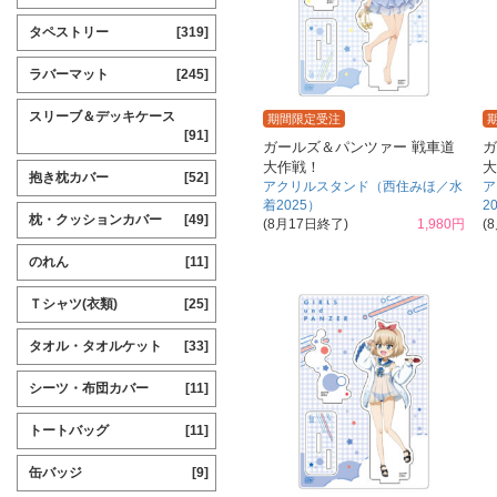
タペストリー
[319]
ラバーマット
[245]
スリーブ＆デッキケース
期間限定受注
[91]
ガールズ＆パンツァー 戦車道
ガ
大作戦！
大
抱き枕カバー
[52]
アクリルスタンド（西住みほ／水
ア
着2025）
2
枕・クッションカバー
[49]
(8月17日終了)
1,980円
(
のれん
[11]
Ｔシャツ(衣類)
[25]
タオル・タオルケット
[33]
シーツ・布団カバー
[11]
トートバッグ
[11]
缶バッジ
[9]