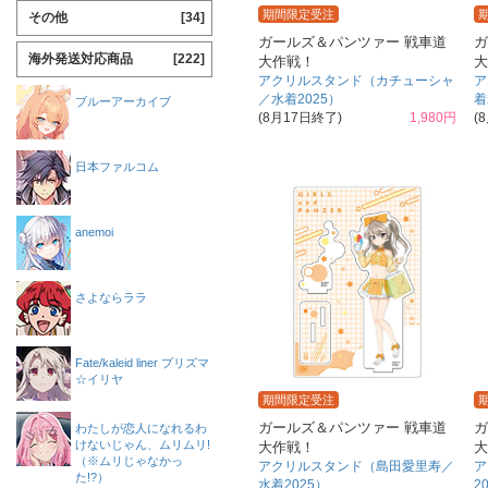
期間限定受注
その他
[34]
ガールズ＆パンツァー 戦車道
ガ
海外発送対応商品
[222]
大作戦！
大
アクリルスタンド（カチューシャ
ア
／水着2025）
着
ブルーアーカイブ
(8月17日終了)
1,980円
(
日本ファルコム
anemoi
さよならララ
Fate/kaleid liner プリズマ
☆イリヤ
期間限定受注
ガールズ＆パンツァー 戦車道
ガ
わたしが恋人になれるわ
けないじゃん、ムリムリ!
大作戦！
大
（※ムリじゃなかっ
アクリルスタンド（島田愛里寿／
ア
た!?）
水着2025）
2