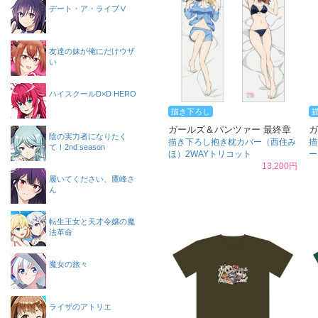
デート・ア・ライブⅤ
友達の妹が俺にだけウザ
い
ハイスクールD×D HERO
描き下ろし
ガールズ＆パンツァー 最終章
ガ
陰の実力者になりたく
描き下ろし抱き枕カバー（西住み
描
て！2nd season
ほ）2WAYトリコット
ー
13,200円
履いてください、鷹峰さ
ん
転生王女と天才令嬢の魔
法革命
魔女の旅々
ライザのアトリエ