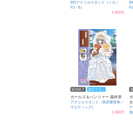
BIGアクリルスタンド（ミカ／
B
PJ・B）
P
4,950円
販売終了
描き下ろし
ガールズ＆パンツァー 最終章
ガ
アクリルスタンド（島田愛里寿／
大
ウエディング）
ア
1,980円
周