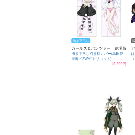
描き下ろし
ガールズ＆パンツァー 劇場版
ガ
描き下ろし抱き枕カバー(島田愛
は
里寿／2WAYトリコット)
（
13,200円