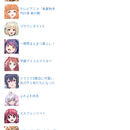
テレビアニメ『春夏秋冬
代行者 春の舞
ブラウンダスト2
一畳間まんきつ暮らし！
学園アイドルマスター
クラスで2番目に可愛い
女の子と友だちになった
よわよわ先生
エルフェンリート