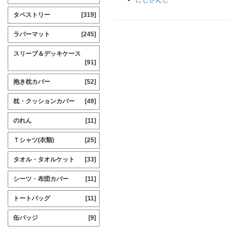
タペストリー
[319]
ラバーマット
[245]
スリーブ＆デッキケース
[91]
抱き枕カバー
[52]
枕・クッションカバー
[49]
のれん
[11]
Ｔシャツ(衣類)
[25]
タオル・タオルケット
[33]
シーツ・布団カバー
[11]
トートバッグ
[11]
缶バッジ
[9]