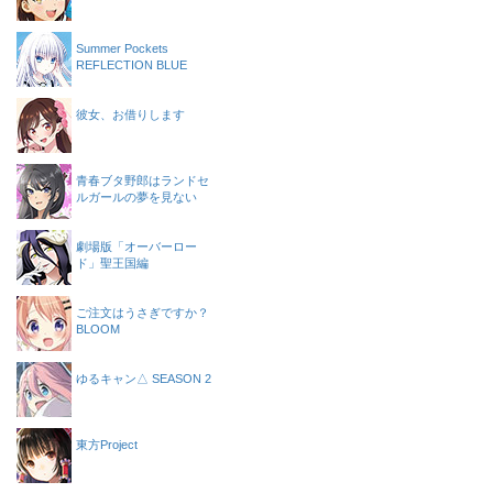
Summer Pockets
REFLECTION BLUE
彼女、お借りします
青春ブタ野郎はランドセ
ルガールの夢を見ない
劇場版「オーバーロー
ド」聖王国編
ご注文はうさぎですか？
BLOOM
ゆるキャン△ SEASON 2
東方Project