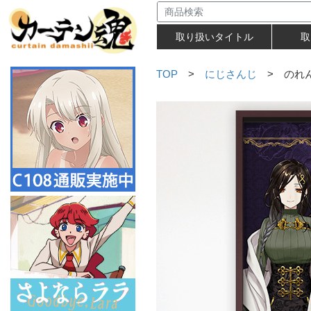
取り扱いタイトル
取
TOP
>
にじさんじ
> のれ