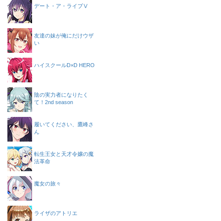
デート・ア・ライブⅤ
友達の妹が俺にだけウザ
い
ハイスクールD×D HERO
陰の実力者になりたく
て！2nd season
履いてください、鷹峰さ
ん
転生王女と天才令嬢の魔
法革命
魔女の旅々
ライザのアトリエ