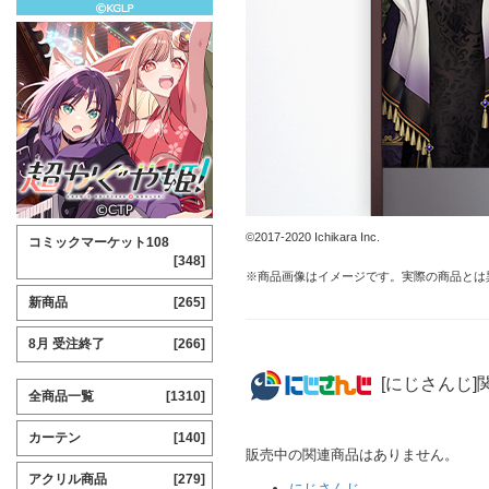
©2017-2020 Ichikara Inc.
コミックマーケット108
[348]
※商品画像はイメージです。実際の商品とは
新商品
[265]
8月 受注終了
[266]
[にじさんじ]
全商品一覧
[1310]
カーテン
[140]
販売中の関連商品はありません。
アクリル商品
[279]
にじさんじ