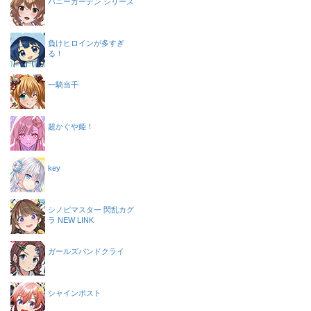
バニーガーデン シリーズ
負けヒロインが多すぎ
る！
一騎当千
超かぐや姫！
key
シノビマスター 閃乱カグ
ラ NEW LINK
ガールズバンドクライ
シャインポスト