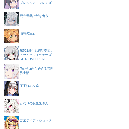
プレシャス・フレンズ
死亡遊戯で飯を食う。
瑠璃の宝石
第501統合戦闘航空団ス
トライクウィッチーズ
ROAD to BERLIN
Re:ゼロから始める異世
界生活
王子様の友達
となりの吸血鬼さん
ゴエティア・ショック