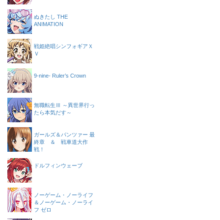
ぬきたし THE
ANIMATION
戦姫絶唱シンフォギアＸ
Ｖ
9-nine- Ruler’s Crown
無職転生Ⅲ ～異世界行っ
たら本気だす～
ガールズ＆パンツァー 最
終章 ＆ 戦車道大作
戦！
ドルフィンウェーブ
ノーゲーム・ノーライフ
＆ノーゲーム・ノーライ
フ ゼロ