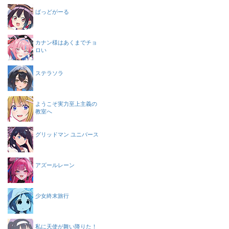
ばっどがーる
カナン様はあくまでチョ
ロい
ステラソラ
ようこそ実力至上主義の
教室へ
グリッドマン ユニバース
アズールレーン
少女終末旅行
私に天使が舞い降りた！