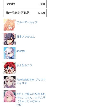
その他
[34]
海外発送対応商品
[222]
ブルーアーカイブ
日本ファルコム
anemoi
さよならララ
Fate/kaleid liner プリズマ
☆イリヤ
わたしが恋人になれるわ
けないじゃん、ムリムリ!
（※ムリじゃなかっ
た!?）