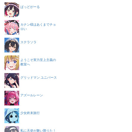
ばっどがーる
カナン様はあくまでチョ
ロい
ステラソラ
ようこそ実力至上主義の
教室へ
グリッドマン ユニバース
アズールレーン
少女終末旅行
私に天使が舞い降りた！