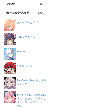
その他
[34]
海外発送対応商品
[222]
ブルーアーカイブ
日本ファルコム
anemoi
さよならララ
Fate/kaleid liner プリズマ
☆イリヤ
わたしが恋人になれるわ
けないじゃん、ムリムリ!
（※ムリじゃなかっ
た!?）