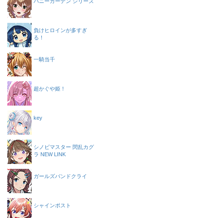
バニーガーデン シリーズ
負けヒロインが多すぎ
る！
一騎当千
超かぐや姫！
key
シノビマスター 閃乱カグ
ラ NEW LINK
ガールズバンドクライ
シャインポスト