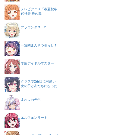
テレビアニメ『春夏秋冬
代行者 春の舞
ブラウンダスト2
一畳間まんきつ暮らし！
学園アイドルマスター
クラスで2番目に可愛い
女の子と友だちになった
よわよわ先生
エルフェンリート