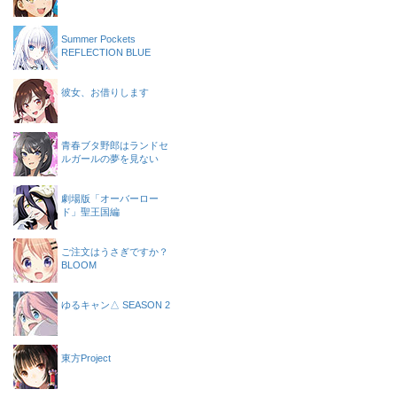
Summer Pockets
REFLECTION BLUE
彼女、お借りします
青春ブタ野郎はランドセ
ルガールの夢を見ない
劇場版「オーバーロー
ド」聖王国編
ご注文はうさぎですか？
BLOOM
ゆるキャン△ SEASON 2
東方Project