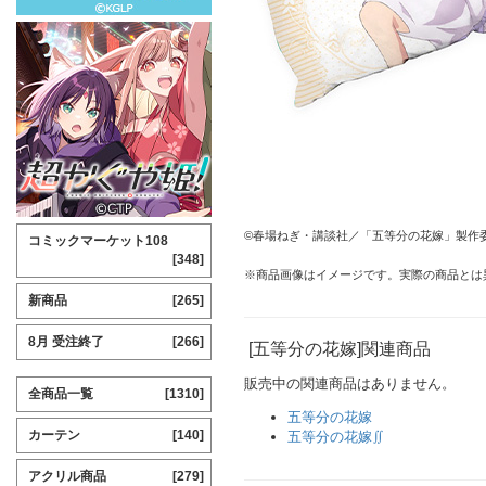
©春場ねぎ・講談社／「五等分の花嫁」製作
コミックマーケット108
[348]
※商品画像はイメージです。実際の商品とは
新商品
[265]
8月 受注終了
[266]
[五等分の花嫁]関連商品
販売中の関連商品はありません。
全商品一覧
[1310]
五等分の花嫁
カーテン
[140]
五等分の花嫁∬
アクリル商品
[279]