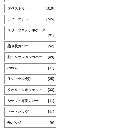
タペストリー
[319]
ラバーマット
[245]
スリーブ＆デッキケース
[91]
抱き枕カバー
[52]
枕・クッションカバー
[49]
のれん
[11]
Ｔシャツ(衣類)
[25]
タオル・タオルケット
[33]
シーツ・布団カバー
[11]
トートバッグ
[11]
缶バッジ
[9]