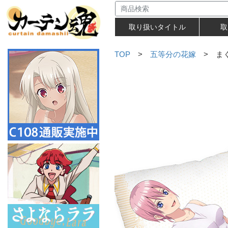
取り扱いタイトル
取
TOP
>
五等分の花嫁
> まく