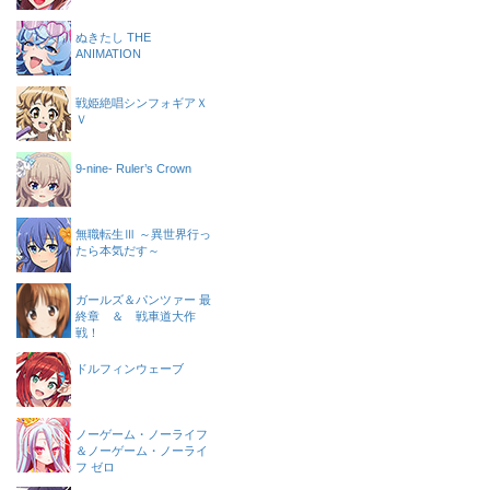
ぬきたし THE
ANIMATION
戦姫絶唱シンフォギアＸ
Ｖ
9-nine- Ruler’s Crown
無職転生Ⅲ ～異世界行っ
たら本気だす～
ガールズ＆パンツァー 最
終章 ＆ 戦車道大作
戦！
ドルフィンウェーブ
ノーゲーム・ノーライフ
＆ノーゲーム・ノーライ
フ ゼロ