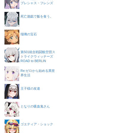
プレシャス・フレンズ
死亡遊戯で飯を食う。
瑠璃の宝石
第501統合戦闘航空団ス
トライクウィッチーズ
ROAD to BERLIN
Re:ゼロから始める異世
界生活
王子様の友達
となりの吸血鬼さん
ゴエティア・ショック