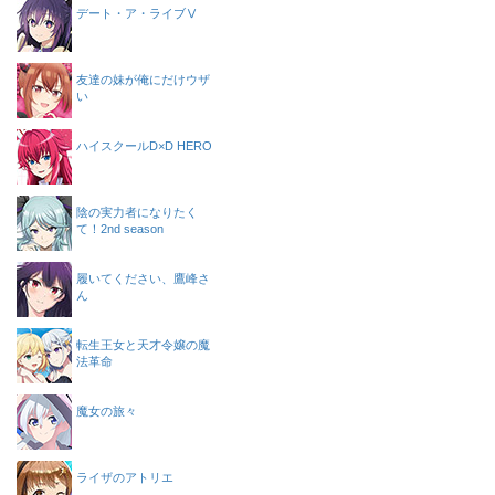
デート・ア・ライブⅤ
友達の妹が俺にだけウザ
い
ハイスクールD×D HERO
陰の実力者になりたく
て！2nd season
履いてください、鷹峰さ
ん
転生王女と天才令嬢の魔
法革命
魔女の旅々
ライザのアトリエ