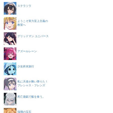
ステラソラ
ようこそ実力至上主義の
教室へ
グリッドマン ユニバース
アズールレーン
少女終末旅行
私に天使が舞い降りた！
プレシャス・フレンズ
死亡遊戯で飯を食う。
瑠璃の宝石