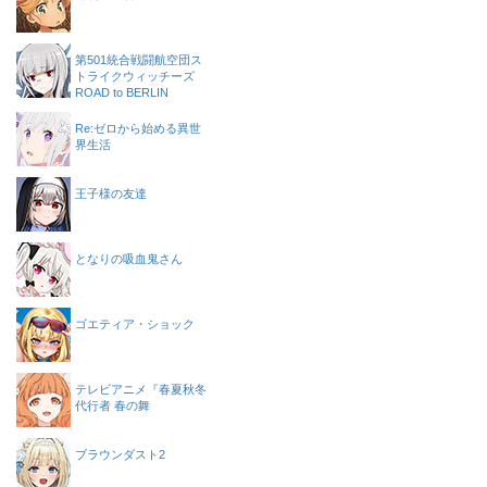
第501統合戦闘航空団ス
トライクウィッチーズ
ROAD to BERLIN
Re:ゼロから始める異世
界生活
王子様の友達
となりの吸血鬼さん
ゴエティア・ショック
テレビアニメ『春夏秋冬
代行者 春の舞
ブラウンダスト2