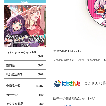
©2017-2020 Ichikara Inc.
コミックマーケット108
[348]
※商品画像はイメージです。実際の商品とは
新商品
[242]
8月 受注終了
[266]
[にじさんじ]
全商品一覧
[1287]
カーテン
[140]
販売中の関連商品はありません。
アクリル商品
[259]
にじさんじ