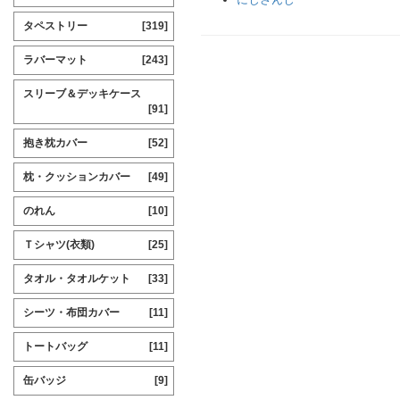
タペストリー
[319]
ラバーマット
[243]
スリーブ＆デッキケース
[91]
抱き枕カバー
[52]
枕・クッションカバー
[49]
のれん
[10]
Ｔシャツ(衣類)
[25]
タオル・タオルケット
[33]
シーツ・布団カバー
[11]
トートバッグ
[11]
缶バッジ
[9]