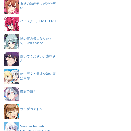
友達の妹が俺にだけウザ
い
ハイスクールD×D HERO
陰の実力者になりたく
て！2nd season
履いてください、鷹峰さ
ん
転生王女と天才令嬢の魔
法革命
魔女の旅々
ライザのアトリエ
Summer Pockets
REFLECTION BLUE