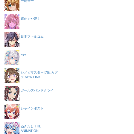
一騎当千
超かぐや姫！
日本ファルコム
key
シノビマスター 閃乱カグ
ラ NEW LINK
ガールズバンドクライ
シャインポスト
ぬきたし THE
ANIMATION