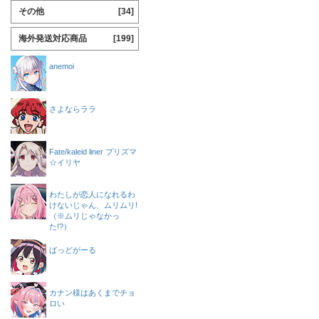
その他
[34]
海外発送対応商品
[199]
anemoi
さよならララ
Fate/kaleid liner プリズマ
☆イリヤ
わたしが恋人になれるわ
けないじゃん、ムリムリ!
（※ムリじゃなかっ
た!?）
ばっどがーる
カナン様はあくまでチョ
ロい