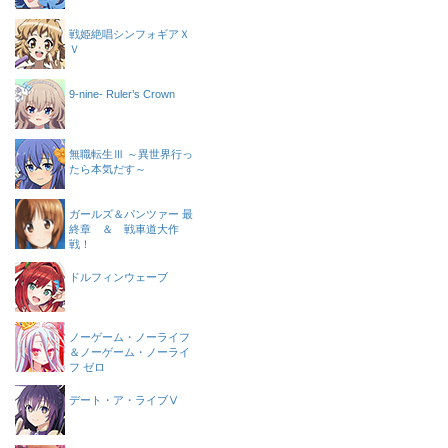
戦姫絶唱シンフォギアＸ
Ｖ
9-nine- Ruler’s Crown
無職転生Ⅲ ～異世界行っ
たら本気だす～
ガールズ＆パンツァー 最
終章 ＆ 戦車道大作
戦！
ドルフィンウェーブ
ノーゲーム・ノーライフ
＆ノーゲーム・ノーライ
フ ゼロ
デート・ア・ライブⅤ