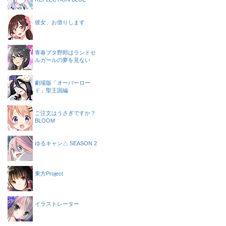
彼女、お借りします
青春ブタ野郎はランドセ
ルガールの夢を見ない
劇場版「オーバーロー
ド」聖王国編
ご注文はうさぎですか？
BLOOM
ゆるキャン△ SEASON 2
東方Project
イラストレーター