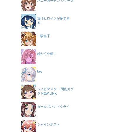
バニーガーデン シリーズ
負けヒロインが多すぎ
る！
一騎当千
超かぐや姫！
key
シノビマスター 閃乱カグ
ラ NEW LINK
ガールズバンドクライ
シャインポスト