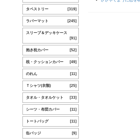
タペストリー
[319]
ラバーマット
[245]
スリーブ＆デッキケース
[91]
抱き枕カバー
[52]
枕・クッションカバー
[49]
のれん
[11]
Ｔシャツ(衣類)
[25]
タオル・タオルケット
[33]
シーツ・布団カバー
[11]
トートバッグ
[11]
缶バッジ
[9]