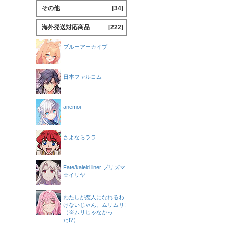
その他
[34]
海外発送対応商品
[222]
ブルーアーカイブ
日本ファルコム
anemoi
さよならララ
Fate/kaleid liner プリズマ
☆イリヤ
わたしが恋人になれるわ
けないじゃん、ムリムリ!
（※ムリじゃなかっ
た!?）