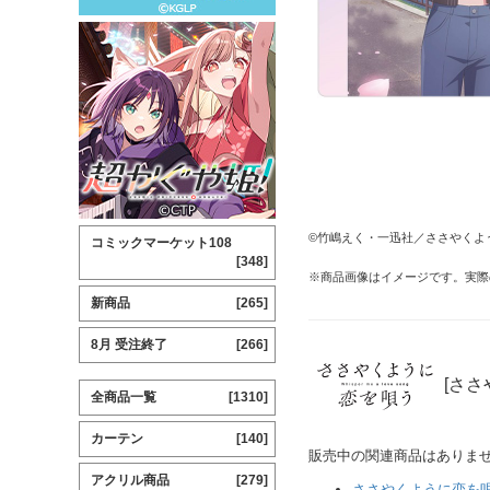
©竹嶋えく・一迅社／ささやくよ
コミックマーケット108
[348]
※商品画像はイメージです。実際
新商品
[265]
8月 受注終了
[266]
[ささ
全商品一覧
[1310]
カーテン
[140]
販売中の関連商品はありま
アクリル商品
[279]
ささやくように恋を