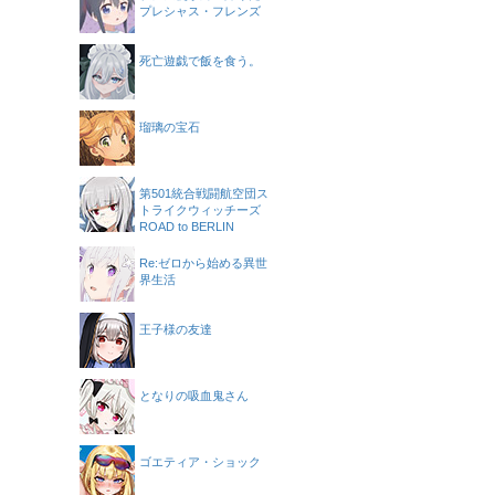
プレシャス・フレンズ
死亡遊戯で飯を食う。
瑠璃の宝石
第501統合戦闘航空団ス
トライクウィッチーズ
ROAD to BERLIN
Re:ゼロから始める異世
界生活
王子様の友達
となりの吸血鬼さん
ゴエティア・ショック