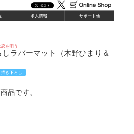
報
求人情報
サポート他
に恋を唄う
ろしラバーマット（木野ひまり＆
）
描き下ろし
了商品です。