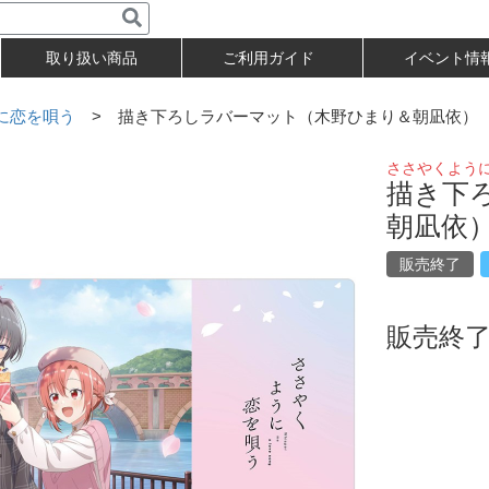
取り扱い商品
ご利用ガイド
イベント情
に恋を唄う
> 描き下ろしラバーマット（木野ひまり＆朝凪依）
ささやくよう
描き下
朝凪依
販売終了
販売終