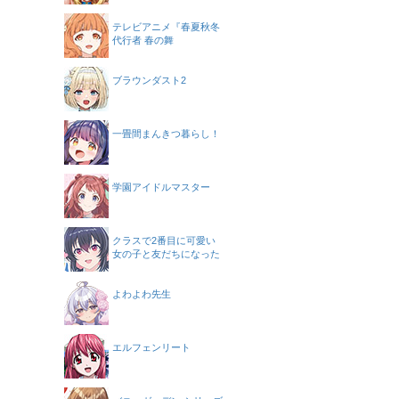
テレビアニメ『春夏秋冬
代行者 春の舞
ブラウンダスト2
一畳間まんきつ暮らし！
学園アイドルマスター
クラスで2番目に可愛い
女の子と友だちになった
よわよわ先生
エルフェンリート