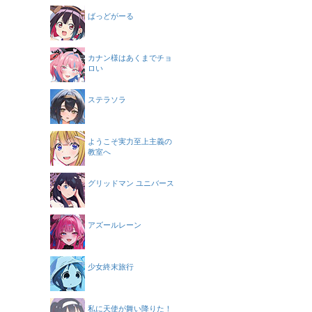
ばっどがーる
カナン様はあくまでチョ
ロい
ステラソラ
ようこそ実力至上主義の
教室へ
グリッドマン ユニバース
アズールレーン
少女終末旅行
私に天使が舞い降りた！