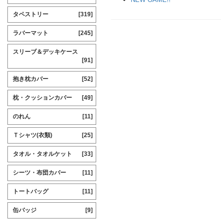
タペストリー
[319]
ラバーマット
[245]
スリーブ＆デッキケース
[91]
抱き枕カバー
[52]
枕・クッションカバー
[49]
のれん
[11]
Ｔシャツ(衣類)
[25]
タオル・タオルケット
[33]
シーツ・布団カバー
[11]
トートバッグ
[11]
缶バッジ
[9]