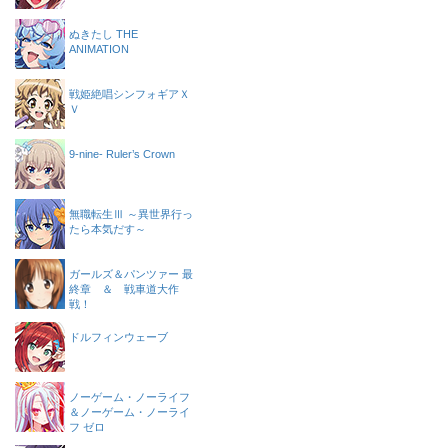
ぬきたし THE
ANIMATION
戦姫絶唱シンフォギアＸ
Ｖ
9-nine- Ruler’s Crown
無職転生Ⅲ ～異世界行っ
たら本気だす～
ガールズ＆パンツァー 最
終章 ＆ 戦車道大作
戦！
ドルフィンウェーブ
ノーゲーム・ノーライフ
＆ノーゲーム・ノーライ
フ ゼロ