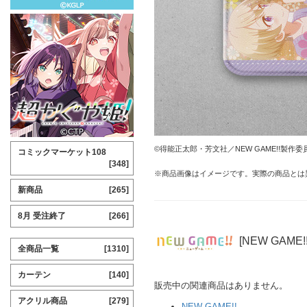
©得能正太郎・芳文社／NEW GAME!!製作委
コミックマーケット108
[348]
※商品画像はイメージです。実際の商品とは
新商品
[265]
8月 受注終了
[266]
[NEW GAME
全商品一覧
[1310]
カーテン
[140]
販売中の関連商品はありません。
アクリル商品
[279]
NEW GAME!!