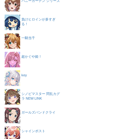
バニーガーデン シリーズ
負けヒロインが多すぎ
る！
一騎当千
超かぐや姫！
key
シノビマスター 閃乱カグ
ラ NEW LINK
ガールズバンドクライ
シャインポスト