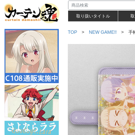
取り扱いタイトル
取
TOP
>
NEW GAME!!
> 手帳