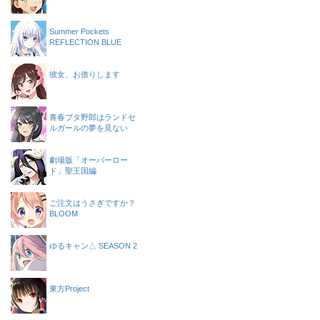
Summer Pockets
REFLECTION BLUE
彼女、お借りします
青春ブタ野郎はランドセ
ルガールの夢を見ない
劇場版「オーバーロー
ド」聖王国編
ご注文はうさぎですか？
BLOOM
ゆるキャン△ SEASON 2
東方Project