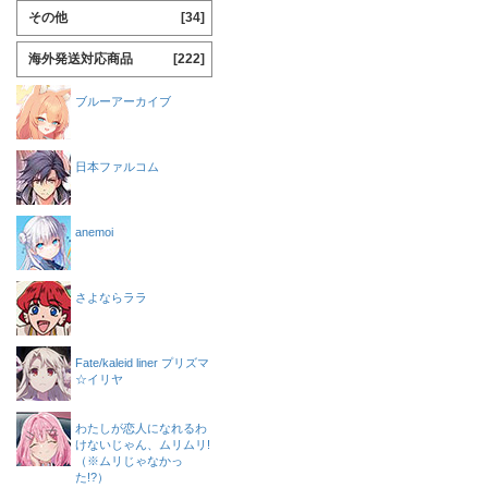
その他
[34]
海外発送対応商品
[222]
ブルーアーカイブ
日本ファルコム
anemoi
さよならララ
Fate/kaleid liner プリズマ
☆イリヤ
わたしが恋人になれるわ
けないじゃん、ムリムリ!
（※ムリじゃなかっ
た!?）