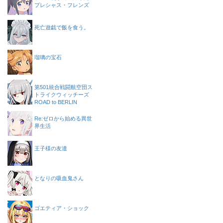
プレシャス・フレンズ
死亡遊戯で飯を食う。
瑠璃の宝石
第501統合戦闘航空団ス
トライクウィッチーズ
ROAD to BERLIN
Re:ゼロから始める異世
界生活
王子様の友達
となりの吸血鬼さん
ゴエティア・ショック