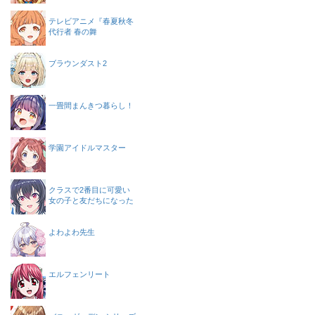
テレビアニメ『春夏秋冬
代行者 春の舞
ブラウンダスト2
一畳間まんきつ暮らし！
学園アイドルマスター
クラスで2番目に可愛い
女の子と友だちになった
よわよわ先生
エルフェンリート