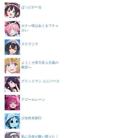
ばっどがーる
カナン様はあくまでチョ
ロい
ステラソラ
ようこそ実力至上主義の
教室へ
グリッドマン ユニバース
アズールレーン
少女終末旅行
私に天使が舞い降りた！