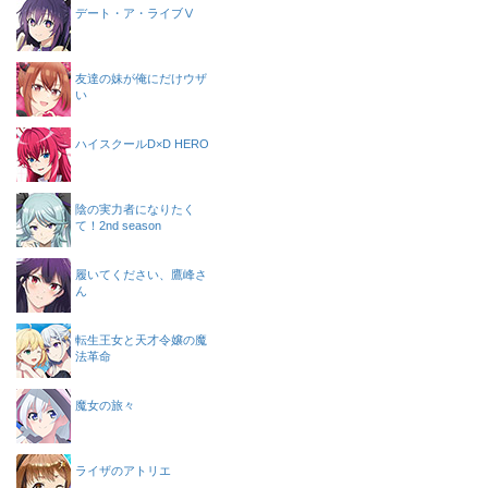
デート・ア・ライブⅤ
友達の妹が俺にだけウザ
い
ハイスクールD×D HERO
陰の実力者になりたく
て！2nd season
履いてください、鷹峰さ
ん
転生王女と天才令嬢の魔
法革命
魔女の旅々
ライザのアトリエ