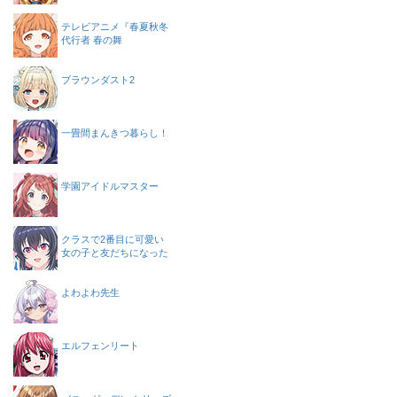
テレビアニメ『春夏秋冬
代行者 春の舞
ブラウンダスト2
一畳間まんきつ暮らし！
学園アイドルマスター
クラスで2番目に可愛い
女の子と友だちになった
よわよわ先生
エルフェンリート