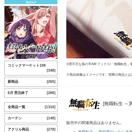
©理不尽な孫の手/MFブックス/「無職転生」
コミックマーケット108
[348]
※商品画像はイメージです。実際の商品とは
新商品
[265]
8月 受注終了
[266]
[無職転生 ～
全商品一覧
[1310]
カーテン
[140]
販売中の関連商品はありません。
アクリル商品
[279]
無職転生 ～異世界行ったら本