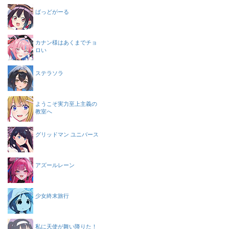
ばっどがーる
カナン様はあくまでチョ
ロい
ステラソラ
ようこそ実力至上主義の
教室へ
グリッドマン ユニバース
アズールレーン
少女終末旅行
私に天使が舞い降りた！