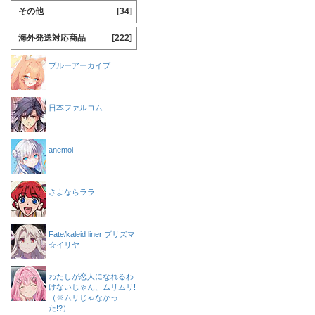
その他
[34]
海外発送対応商品
[222]
ブルーアーカイブ
日本ファルコム
anemoi
さよならララ
Fate/kaleid liner プリズマ
☆イリヤ
わたしが恋人になれるわ
けないじゃん、ムリムリ!
（※ムリじゃなかっ
た!?）