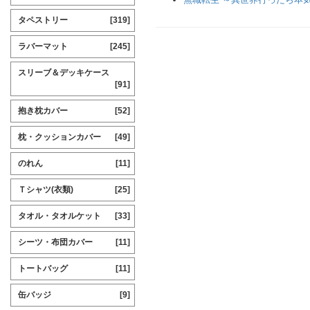
タペストリー
[319]
ラバーマット
[245]
スリーブ＆デッキケース
[91]
抱き枕カバー
[52]
枕・クッションカバー
[49]
のれん
[11]
Ｔシャツ(衣類)
[25]
タオル・タオルケット
[33]
シーツ・布団カバー
[11]
トートバッグ
[11]
缶バッジ
[9]