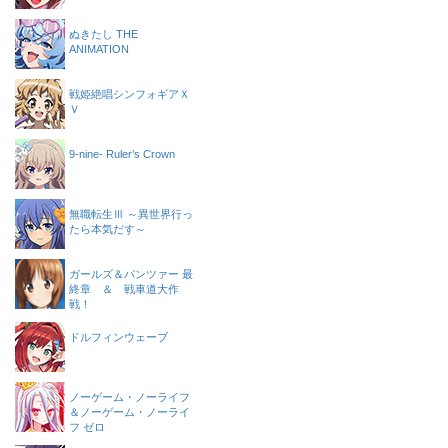
ぬきたし THE
ANIMATION
戦姫絶唱シンフォギアＸ
Ｖ
9-nine- Ruler’s Crown
無職転生Ⅲ ～異世界行っ
たら本気だす～
ガールズ＆パンツァー 最
終章 ＆ 戦車道大作
戦！
ドルフィンウェーブ
ノーゲーム・ノーライフ
＆ノーゲーム・ノーライ
フ ゼロ