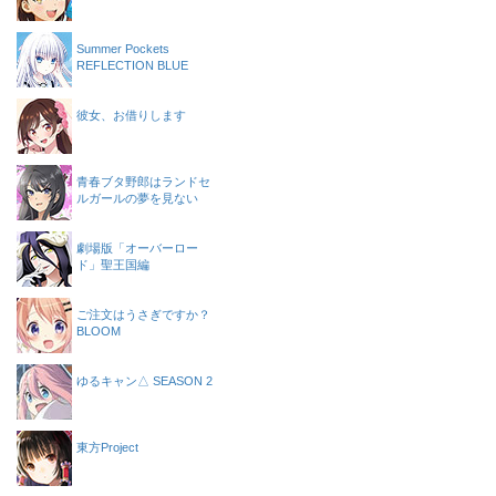
Summer Pockets
REFLECTION BLUE
彼女、お借りします
青春ブタ野郎はランドセ
ルガールの夢を見ない
劇場版「オーバーロー
ド」聖王国編
ご注文はうさぎですか？
BLOOM
ゆるキャン△ SEASON 2
東方Project