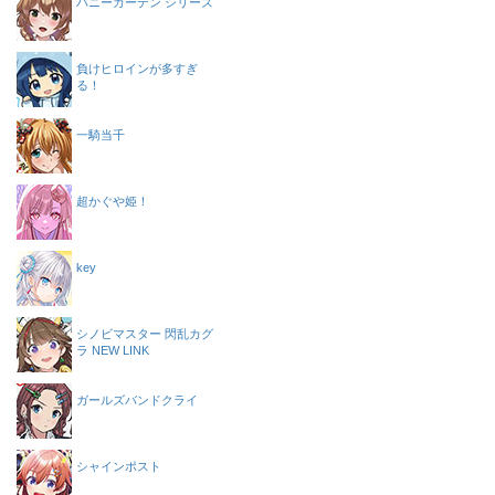
バニーガーデン シリーズ
負けヒロインが多すぎ
る！
一騎当千
超かぐや姫！
key
シノビマスター 閃乱カグ
ラ NEW LINK
ガールズバンドクライ
シャインポスト