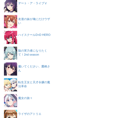
デート・ア・ライブⅤ
友達の妹が俺にだけウザ
い
ハイスクールD×D HERO
陰の実力者になりたく
て！2nd season
履いてください、鷹峰さ
ん
転生王女と天才令嬢の魔
法革命
魔女の旅々
ライザのアトリエ