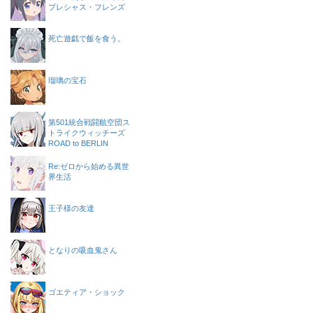
プレシャス・フレンズ
死亡遊戯で飯を食う。
瑠璃の宝石
第501統合戦闘航空団ス
トライクウィッチーズ
ROAD to BERLIN
Re:ゼロから始める異世
界生活
王子様の友達
となりの吸血鬼さん
ゴエティア・ショック