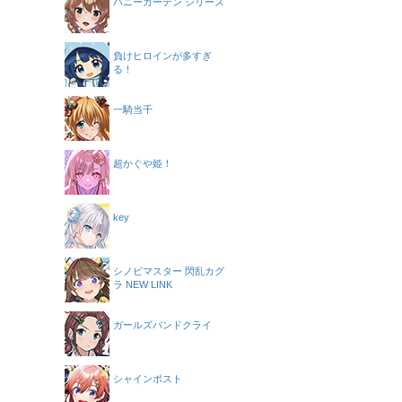
バニーガーデン シリーズ
負けヒロインが多すぎ
る！
一騎当千
超かぐや姫！
key
シノビマスター 閃乱カグ
ラ NEW LINK
ガールズバンドクライ
シャインポスト