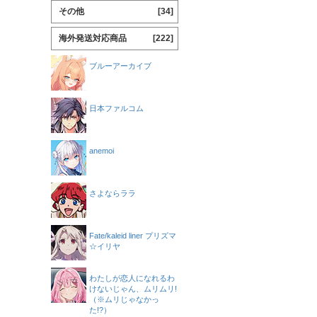
その他
[34]
海外発送対応商品
[222]
ブルーアーカイブ
日本ファルコム
anemoi
さよならララ
Fate/kaleid liner プリズマ
☆イリヤ
わたしが恋人になれるわ
けないじゃん、ムリムリ!
（※ムリじゃなかっ
た!?）