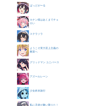
ばっどがーる
カナン様はあくまでチョ
ロい
ステラソラ
ようこそ実力至上主義の
教室へ
グリッドマン ユニバース
アズールレーン
少女終末旅行
私に天使が舞い降りた！