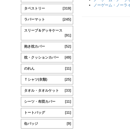
ノーゲーム・ノーラ
タペストリー
[319]
ラバーマット
[245]
スリーブ＆デッキケース
[91]
抱き枕カバー
[52]
枕・クッションカバー
[49]
のれん
[11]
Ｔシャツ(衣類)
[25]
タオル・タオルケット
[33]
シーツ・布団カバー
[11]
トートバッグ
[11]
缶バッジ
[9]