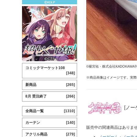
©榎宮祐・株式会社KADOKAW
コミックマーケット108
[348]
※商品画像はイメージです。実際
新商品
[265]
8月 受注終了
[266]
[ノー
全商品一覧
[1310]
カーテン
[140]
販売中の関連商品はありま
アクリル商品
[279]
ノーゲーム・ノーライ