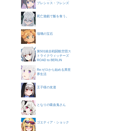
プレシャス・フレンズ
死亡遊戯で飯を食う。
瑠璃の宝石
第501統合戦闘航空団ス
トライクウィッチーズ
ROAD to BERLIN
Re:ゼロから始める異世
界生活
王子様の友達
となりの吸血鬼さん
ゴエティア・ショック