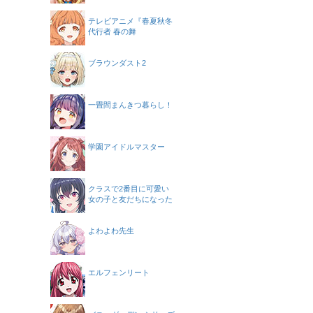
テレビアニメ『春夏秋冬
代行者 春の舞
ブラウンダスト2
一畳間まんきつ暮らし！
学園アイドルマスター
クラスで2番目に可愛い
女の子と友だちになった
よわよわ先生
エルフェンリート