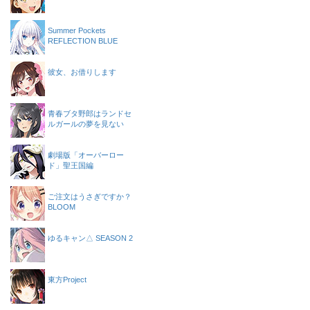
Summer Pockets
REFLECTION BLUE
彼女、お借りします
青春ブタ野郎はランドセ
ルガールの夢を見ない
劇場版「オーバーロー
ド」聖王国編
ご注文はうさぎですか？
BLOOM
ゆるキャン△ SEASON 2
東方Project