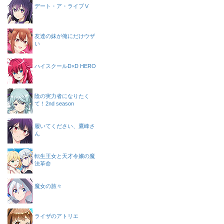
デート・ア・ライブⅤ
友達の妹が俺にだけウザ
い
ハイスクールD×D HERO
陰の実力者になりたく
て！2nd season
履いてください、鷹峰さ
ん
転生王女と天才令嬢の魔
法革命
魔女の旅々
ライザのアトリエ