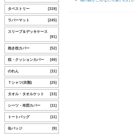
タペストリー
[319]
ラバーマット
[245]
スリーブ＆デッキケース
[91]
抱き枕カバー
[52]
枕・クッションカバー
[49]
のれん
[11]
Ｔシャツ(衣類)
[25]
タオル・タオルケット
[33]
シーツ・布団カバー
[11]
トートバッグ
[11]
缶バッジ
[9]