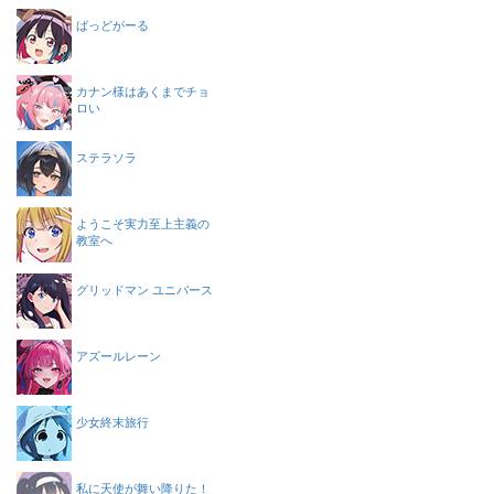
ばっどがーる
カナン様はあくまでチョ
ロい
ステラソラ
ようこそ実力至上主義の
教室へ
グリッドマン ユニバース
アズールレーン
少女終末旅行
私に天使が舞い降りた！