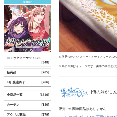
© 伏見つかさ/アスキー・メディアワークス/
コミックマーケット108
[348]
※商品画像はイメージです。実際の商品とは
新商品
[265]
8月 受注終了
[266]
[俺の妹がこ
全商品一覧
[1310]
カーテン
[140]
販売中の関連商品はありません。
アクリル商品
[279]
俺の妹がこんなに可愛いわけが