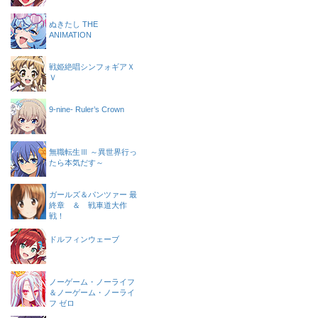
ぬきたし THE
ANIMATION
戦姫絶唱シンフォギアＸ
Ｖ
9-nine- Ruler’s Crown
無職転生Ⅲ ～異世界行っ
たら本気だす～
ガールズ＆パンツァー 最
終章 ＆ 戦車道大作
戦！
ドルフィンウェーブ
ノーゲーム・ノーライフ
＆ノーゲーム・ノーライ
フ ゼロ