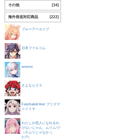
その他
[34]
海外発送対応商品
[222]
ブルーアーカイブ
日本ファルコム
anemoi
さよならララ
Fate/kaleid liner プリズマ
☆イリヤ
わたしが恋人になれるわ
けないじゃん、ムリムリ!
（※ムリじゃなかっ
た!?）