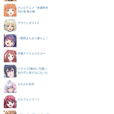
テレビアニメ『春夏秋冬
代行者 春の舞
ブラウンダスト2
一畳間まんきつ暮らし！
学園アイドルマスター
クラスで2番目に可愛い
女の子と友だちになった
よわよわ先生
エルフェンリート