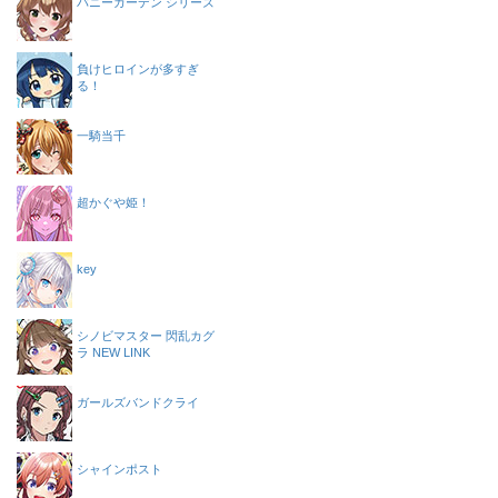
バニーガーデン シリーズ
負けヒロインが多すぎ
る！
一騎当千
超かぐや姫！
key
シノビマスター 閃乱カグ
ラ NEW LINK
ガールズバンドクライ
シャインポスト