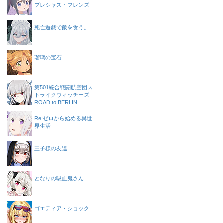
プレシャス・フレンズ
死亡遊戯で飯を食う。
瑠璃の宝石
第501統合戦闘航空団ス
トライクウィッチーズ
ROAD to BERLIN
Re:ゼロから始める異世
界生活
王子様の友達
となりの吸血鬼さん
ゴエティア・ショック