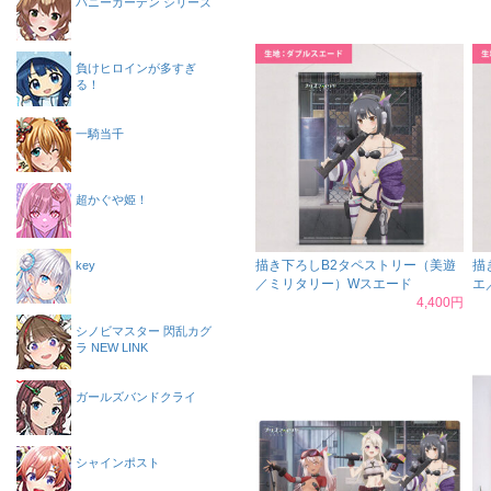
バニーガーデン シリーズ
負けヒロインが多すぎ
る！
一騎当千
超かぐや姫！
描き下ろしB2タペストリー（美遊
描
key
／ミリタリー）Wスエード
エ
4,400円
シノビマスター 閃乱カグ
ラ NEW LINK
ガールズバンドクライ
シャインポスト