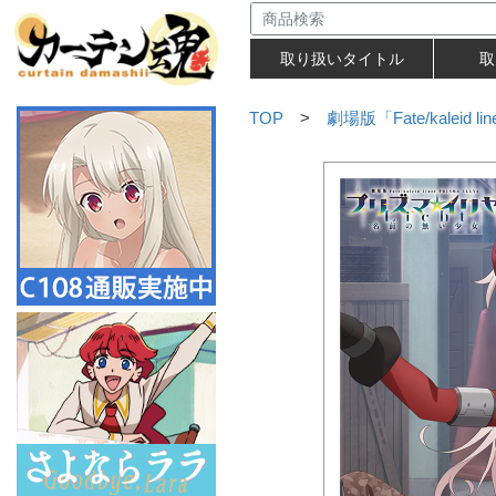
取り扱いタイトル
取
TOP
>
劇場版「Fate/kaleid