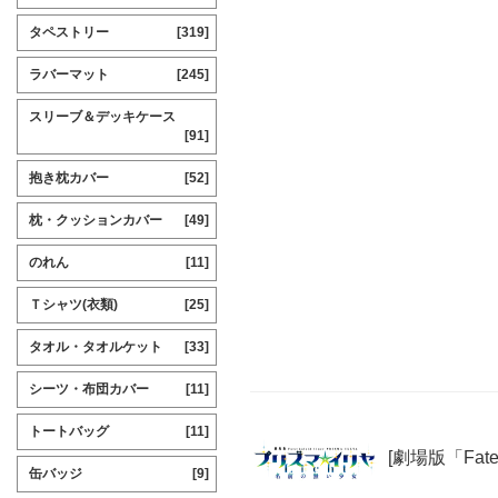
タペストリー
[319]
ラバーマット
[245]
スリーブ＆デッキケース
[91]
抱き枕カバー
[52]
枕・クッションカバー
[49]
のれん
[11]
Ｔシャツ(衣類)
[25]
タオル・タオルケット
[33]
シーツ・布団カバー
[11]
トートバッグ
[11]
[劇場版「Fate
缶バッジ
[9]