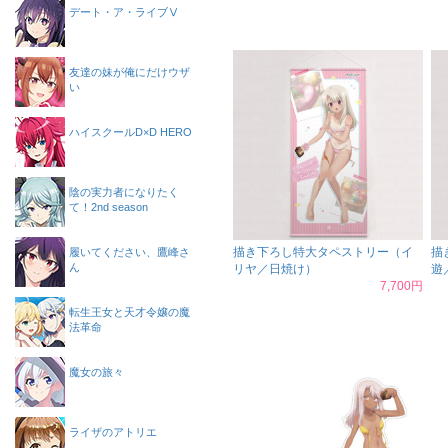
デート・ア・ライブⅤ
友達の妹が俺にだけウザ
い
ハイスクールD×D HERO
陰の実力者になりたく
て！2nd season
描き下ろし特大タペストリー（イ
描
履いてください、鷹峰さ
ん
リヤ／日焼け）
遊
7,700円
転生王女と天才令嬢の魔
法革命
魔女の旅々
ライザのアトリエ