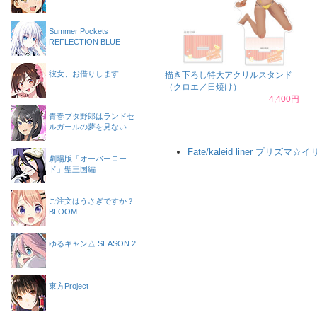
Summer Pockets
REFLECTION BLUE
彼女、お借りします
描き下ろし特大アクリルスタンド
（クロエ／日焼け）
4,400円
青春ブタ野郎はランドセ
ルガールの夢を見ない
Fate/kaleid liner プリズマ☆
劇場版「オーバーロー
ド」聖王国編
ご注文はうさぎですか？
BLOOM
ゆるキャン△ SEASON 2
東方Project