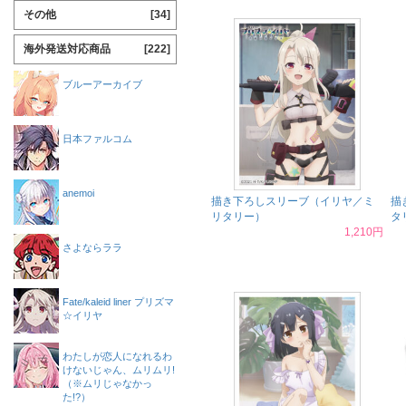
その他
[34]
海外発送対応商品
[222]
ブルーアーカイブ
日本ファルコム
anemoi
描き下ろしスリーブ（イリヤ／ミ
描
リタリー）
タ
1,210円
さよならララ
Fate/kaleid liner プリズマ
☆イリヤ
わたしが恋人になれるわ
けないじゃん、ムリムリ!
（※ムリじゃなかっ
た!?）