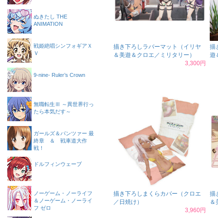
ぬきたし THE
ANIMATION
戦姫絶唱シンフォギアＸ
描き下ろしラバーマット（イリヤ
描
Ｖ
＆美遊＆クロエ／ミリタリー）
遊
3,300円
9-nine- Ruler’s Crown
無職転生Ⅲ ～異世界行っ
たら本気だす～
ガールズ＆パンツァー 最
終章 ＆ 戦車道大作
戦！
ドルフィンウェーブ
ノーゲーム・ノーライフ
描き下ろしまくらカバー（クロエ
描
＆ノーゲーム・ノーライ
／日焼け）
＆
フ ゼロ
3,960円