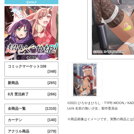
コミックマーケット108
[348]
新商品
[265]
8月 受注終了
[266]
©2021 ひろやまひろし・TYPE-MOON／KADO
全商品一覧
[1310]
Licht 名前の無い少女」製作委員会
※商品画像はイメージです。実際の商品とは
カーテン
[140]
アクリル商品
[279]