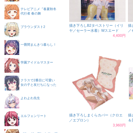
テレビアニメ『春夏秋冬
代行者 春の舞
描き下ろしB2タペストリー（イリ
描
ブラウンダスト2
ヤ／セーラー水着）Wスエード
／
4,400円
一畳間まんきつ暮らし！
学園アイドルマスター
クラスで2番目に可愛い
女の子と友だちになった
よわよわ先生
描き下ろしまくらカバー（クロエ
描
エルフェンリート
／エプロン）
＆
3,960円