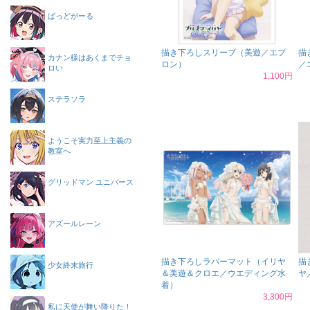
ばっどがーる
描き下ろしスリーブ（美遊／エプ
描
カナン様はあくまでチョ
ロン）
／
ロい
1,100円
ステラソラ
ようこそ実力至上主義の
教室へ
グリッドマン ユニバース
アズールレーン
描き下ろしラバーマット（イリヤ
描
少女終末旅行
＆美遊＆クロエ／ウエディング水
ヤ
着）
3,300円
私に天使が舞い降りた！