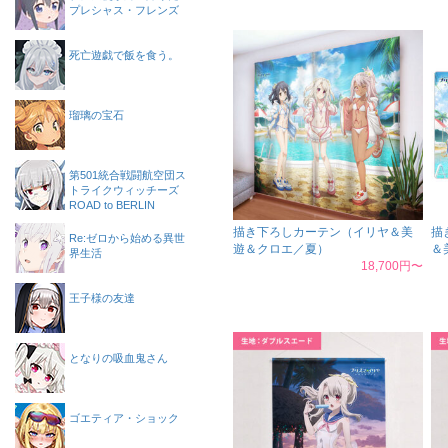
プレシャス・フレンズ
死亡遊戯で飯を食う。
瑠璃の宝石
第501統合戦闘航空団ス
トライクウィッチーズ
ROAD to BERLIN
描き下ろしカーテン（イリヤ＆美
描
Re:ゼロから始める異世
遊＆クロエ／夏）
＆
界生活
18,700円〜
王子様の友達
となりの吸血鬼さん
ゴエティア・ショック