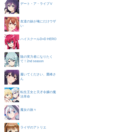
デート・ア・ライブⅤ
友達の妹が俺にだけウザ
い
ハイスクールD×D HERO
陰の実力者になりたく
て！2nd season
履いてください、鷹峰さ
ん
転生王女と天才令嬢の魔
法革命
魔女の旅々
ライザのアトリエ