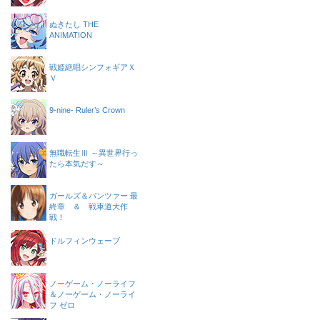
ぬきたし THE
ANIMATION
戦姫絶唱シンフォギアＸ
Ｖ
9-nine- Ruler’s Crown
無職転生Ⅲ ～異世界行っ
たら本気だす～
ガールズ＆パンツァー 最
終章 ＆ 戦車道大作
戦！
ドルフィンウェーブ
ノーゲーム・ノーライフ
＆ノーゲーム・ノーライ
フ ゼロ