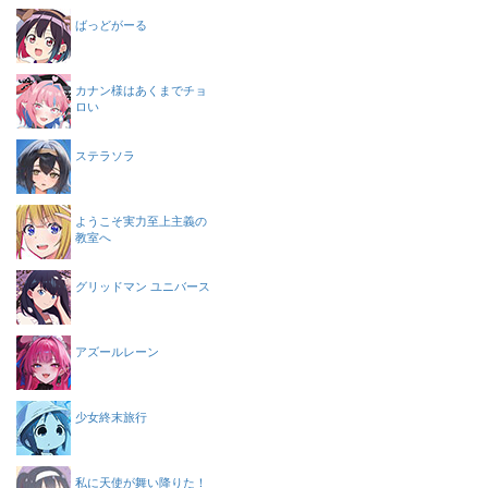
ばっどがーる
カナン様はあくまでチョ
ロい
ステラソラ
ようこそ実力至上主義の
教室へ
グリッドマン ユニバース
アズールレーン
少女終末旅行
私に天使が舞い降りた！