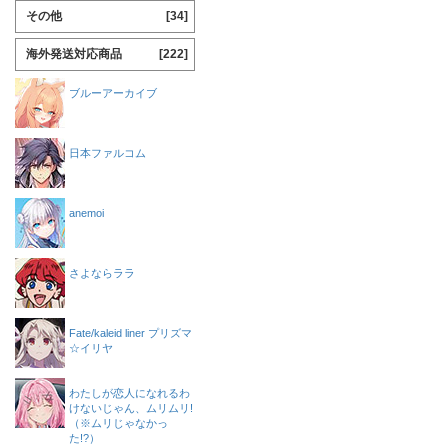
その他
[34]
海外発送対応商品
[222]
ブルーアーカイブ
日本ファルコム
anemoi
さよならララ
Fate/kaleid liner プリズマ
☆イリヤ
わたしが恋人になれるわ
けないじゃん、ムリムリ!
（※ムリじゃなかっ
た!?）