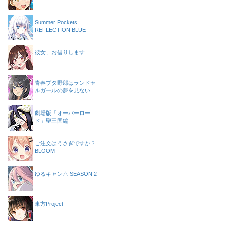
Summer Pockets
REFLECTION BLUE
彼女、お借りします
青春ブタ野郎はランドセ
ルガールの夢を見ない
劇場版「オーバーロー
ド」聖王国編
ご注文はうさぎですか？
BLOOM
ゆるキャン△ SEASON 2
東方Project