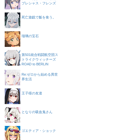
プレシャス・フレンズ
死亡遊戯で飯を食う。
瑠璃の宝石
第501統合戦闘航空団ス
トライクウィッチーズ
ROAD to BERLIN
Re:ゼロから始める異世
界生活
王子様の友達
となりの吸血鬼さん
ゴエティア・ショック