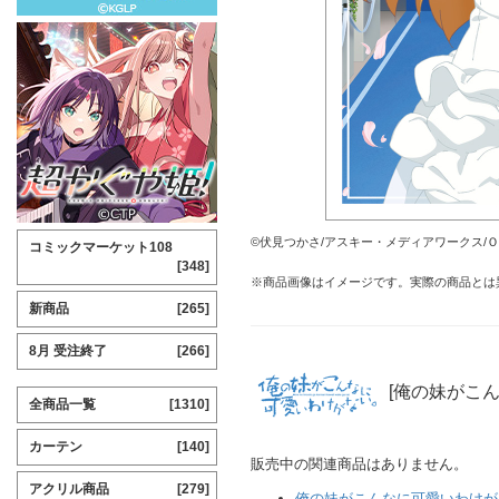
©伏見つかさ/アスキー・メディアワークス/Ｏ
コミックマーケット108
[348]
※商品画像はイメージです。実際の商品とは
新商品
[265]
8月 受注終了
[266]
[俺の妹がこ
全商品一覧
[1310]
カーテン
[140]
販売中の関連商品はありません。
アクリル商品
[279]
俺の妹がこんなに可愛いわけが