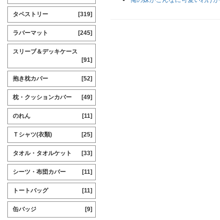
タペストリー
[319]
ラバーマット
[245]
スリーブ＆デッキケース
[91]
抱き枕カバー
[52]
枕・クッションカバー
[49]
のれん
[11]
Ｔシャツ(衣類)
[25]
タオル・タオルケット
[33]
シーツ・布団カバー
[11]
トートバッグ
[11]
缶バッジ
[9]