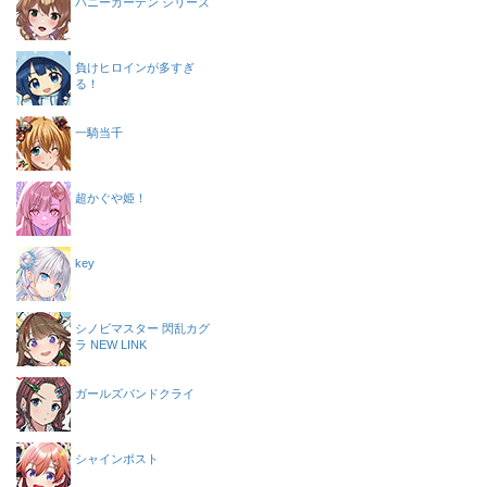
バニーガーデン シリーズ
負けヒロインが多すぎ
る！
一騎当千
超かぐや姫！
key
シノビマスター 閃乱カグ
ラ NEW LINK
ガールズバンドクライ
シャインポスト