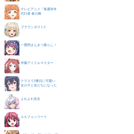
テレビアニメ『春夏秋冬
代行者 春の舞
ブラウンダスト2
一畳間まんきつ暮らし！
学園アイドルマスター
クラスで2番目に可愛い
女の子と友だちになった
よわよわ先生
エルフェンリート