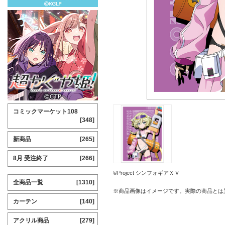
コミックマーケット108
[348]
新商品
[265]
8月 受注終了
[266]
©Project シンフォギアＸＶ
全商品一覧
[1310]
※商品画像はイメージです。実際の商品とは
カーテン
[140]
アクリル商品
[279]