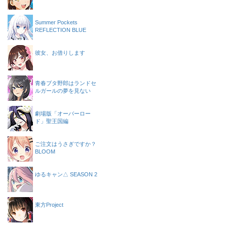
Summer Pockets
REFLECTION BLUE
彼女、お借りします
青春ブタ野郎はランドセ
ルガールの夢を見ない
劇場版「オーバーロー
ド」聖王国編
ご注文はうさぎですか？
BLOOM
ゆるキャン△ SEASON 2
東方Project