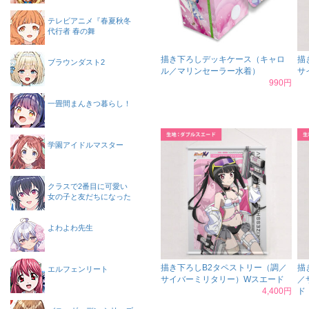
テレビアニメ『春夏秋冬
代行者 春の舞
描き下ろしデッキケース（キャロ
描
ブラウンダスト2
ル／マリンセーラー水着）
サ
990円
一畳間まんきつ暮らし！
学園アイドルマスター
クラスで2番目に可愛い
女の子と友だちになった
よわよわ先生
描き下ろしB2タペストリー（調／
描
エルフェンリート
サイバーミリタリー）Wスエード
／
4,400円
ド