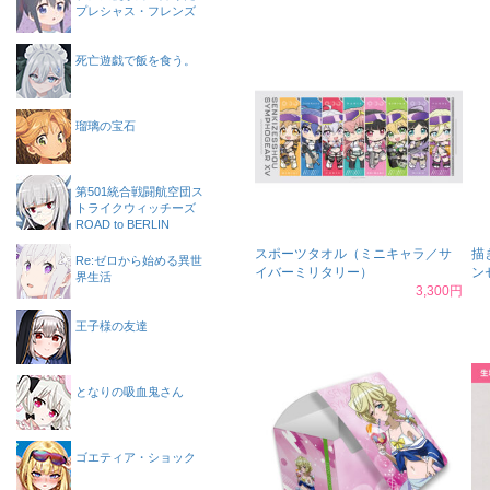
プレシャス・フレンズ
死亡遊戯で飯を食う。
瑠璃の宝石
第501統合戦闘航空団ス
トライクウィッチーズ
ROAD to BERLIN
スポーツタオル（ミニキャラ／サ
描
Re:ゼロから始める異世
イバーミリタリー）
ン
界生活
3,300円
王子様の友達
となりの吸血鬼さん
ゴエティア・ショック