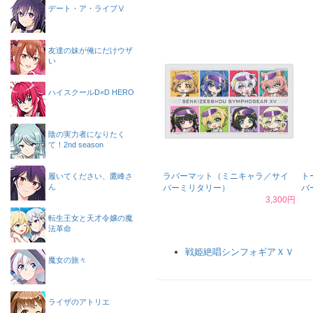
デート・ア・ライブⅤ
友達の妹が俺にだけウザ
い
ハイスクールD×D HERO
陰の実力者になりたく
て！2nd season
ラバーマット（ミニキャラ／サイ
ト
履いてください、鷹峰さ
ん
バーミリタリー）
バ
3,300円
転生王女と天才令嬢の魔
法革命
戦姫絶唱シンフォギアＸＶ
魔女の旅々
ライザのアトリエ