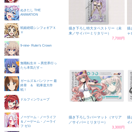
ぬきたし THE
ANIMATION
戦姫絶唱シンフォギアＸ
描き下ろし特大タペストリー（未
描
Ｖ
来／サイバーミリタリー）
ャ
7,700円
9-nine- Ruler’s Crown
無職転生Ⅲ ～異世界行っ
たら本気だす～
ガールズ＆パンツァー 最
終章 ＆ 戦車道大作
戦！
ドルフィンウェーブ
ノーゲーム・ノーライフ
描き下ろしラバーマット（マリア
描
＆ノーゲーム・ノーライ
／サイバーミリタリー）
イ
フ ゼロ
3,300円