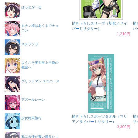
ばっどがーる
描き下ろしスリーブ（切歌／サイ
描
カナン様はあくまでチョ
バーミリタリー）
バ
ロい
1,210円
ステラソラ
ようこそ実力至上主義の
教室へ
グリッドマン ユニバース
アズールレーン
描き下ろしスポーツタオル（マリ
描
少女終末旅行
ア／サイバーミリタリー）
サ
3,300円
私に天使が舞い降りた！