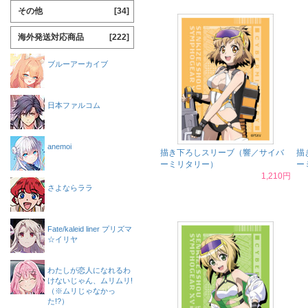
その他
[34]
海外発送対応商品
[222]
ブルーアーカイブ
日本ファルコム
anemoi
描き下ろしスリーブ（響／サイバ
描
ーミリタリー）
ー
1,210円
さよならララ
Fate/kaleid liner プリズマ
☆イリヤ
わたしが恋人になれるわ
けないじゃん、ムリムリ!
（※ムリじゃなかっ
た!?）