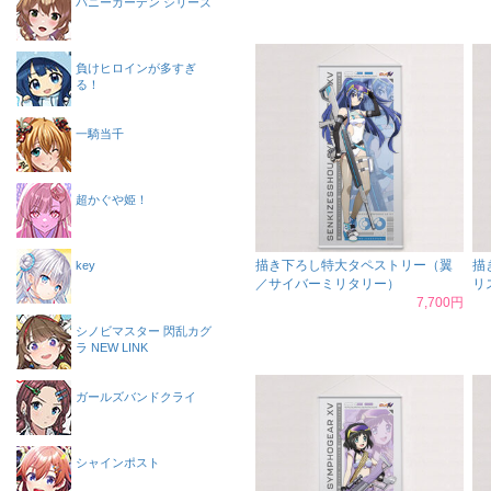
バニーガーデン シリーズ
負けヒロインが多すぎ
る！
一騎当千
超かぐや姫！
描き下ろし特大タペストリー（翼
描
key
／サイバーミリタリー）
リ
7,700円
シノビマスター 閃乱カグ
ラ NEW LINK
ガールズバンドクライ
シャインポスト