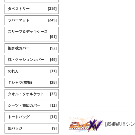
タペストリー
[319]
ラバーマット
[245]
スリーブ＆デッキケース
[91]
抱き枕カバー
[52]
枕・クッションカバー
[49]
のれん
[11]
Ｔシャツ(衣類)
[25]
タオル・タオルケット
[33]
シーツ・布団カバー
[11]
トートバッグ
[11]
[戦姫絶唱シ
缶バッジ
[9]