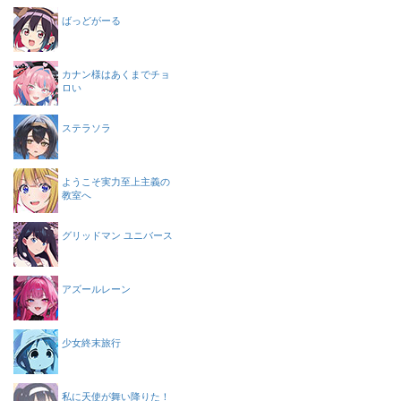
ばっどがーる
カナン様はあくまでチョ
ロい
ステラソラ
ようこそ実力至上主義の
教室へ
グリッドマン ユニバース
アズールレーン
少女終末旅行
私に天使が舞い降りた！