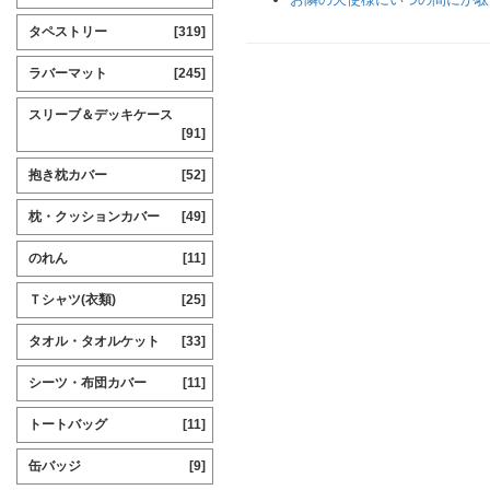
タペストリー
[319]
ラバーマット
[245]
スリーブ＆デッキケース
[91]
抱き枕カバー
[52]
枕・クッションカバー
[49]
のれん
[11]
Ｔシャツ(衣類)
[25]
タオル・タオルケット
[33]
シーツ・布団カバー
[11]
トートバッグ
[11]
缶バッジ
[9]