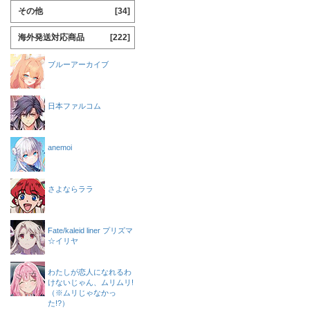
その他
[34]
海外発送対応商品
[222]
ブルーアーカイブ
日本ファルコム
anemoi
さよならララ
Fate/kaleid liner プリズマ
☆イリヤ
わたしが恋人になれるわ
けないじゃん、ムリムリ!
（※ムリじゃなかっ
た!?）