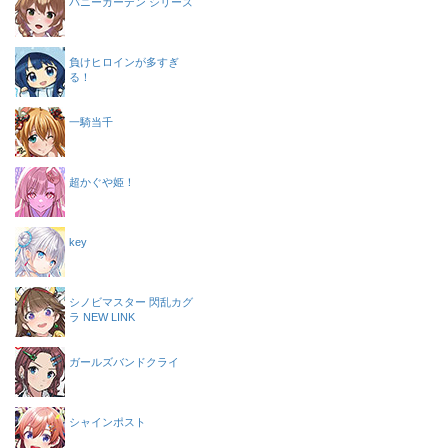
バニーガーデン シリーズ
負けヒロインが多すぎ
る！
一騎当千
超かぐや姫！
key
シノビマスター 閃乱カグ
ラ NEW LINK
ガールズバンドクライ
シャインポスト