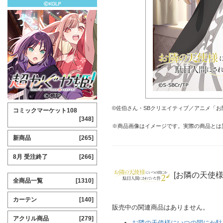
©佐伯さん・SBクリエイティブ／アニメ「
コミックマーケット108
[348]
※商品画像はイメージです。実際の商品とは
新商品
[265]
8月 受注終了
[266]
[お隣の天使
全商品一覧
[1310]
カーテン
[140]
販売中の関連商品はありません。
アクリル商品
[279]
お隣の天使様にいつの間にか駄