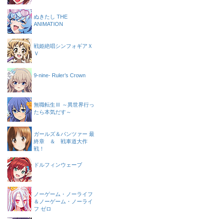
ぬきたし THE
ANIMATION
戦姫絶唱シンフォギアＸ
Ｖ
9-nine- Ruler’s Crown
無職転生Ⅲ ～異世界行っ
たら本気だす～
ガールズ＆パンツァー 最
終章 ＆ 戦車道大作
戦！
ドルフィンウェーブ
ノーゲーム・ノーライフ
＆ノーゲーム・ノーライ
フ ゼロ