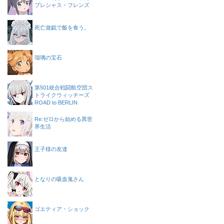
プレシャス・フレンズ
死亡遊戯で飯を食う。
瑠璃の宝石
第501統合戦闘航空団ス
トライクウィッチーズ
ROAD to BERLIN
Re:ゼロから始める異世
界生活
王子様の友達
となりの吸血鬼さん
ゴエティア・ショック