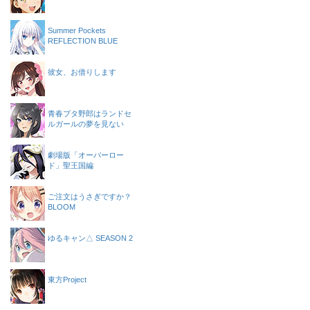
Summer Pockets
REFLECTION BLUE
彼女、お借りします
青春ブタ野郎はランドセ
ルガールの夢を見ない
劇場版「オーバーロー
ド」聖王国編
ご注文はうさぎですか？
BLOOM
ゆるキャン△ SEASON 2
東方Project