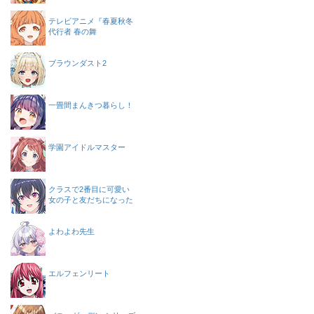
テレビアニメ『春夏秋冬
代行者 春の舞
ブラウンダスト2
一畳間まんきつ暮らし！
学園アイドルマスター
クラスで2番目に可愛い
女の子と友だちになった
よわよわ先生
エルフェンリート