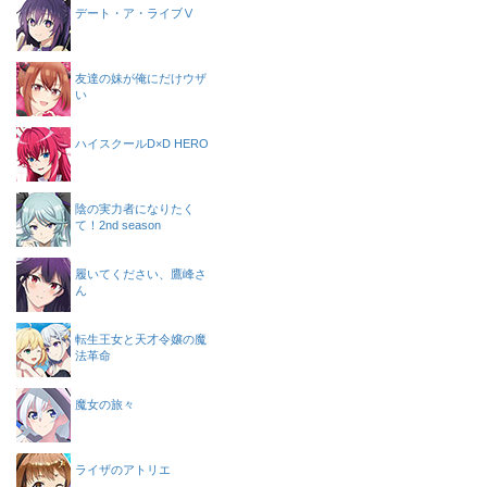
デート・ア・ライブⅤ
友達の妹が俺にだけウザ
い
ハイスクールD×D HERO
陰の実力者になりたく
て！2nd season
履いてください、鷹峰さ
ん
転生王女と天才令嬢の魔
法革命
魔女の旅々
ライザのアトリエ