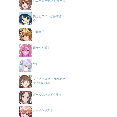
バニーガーデン シリーズ
負けヒロインが多すぎ
る！
一騎当千
超かぐや姫！
key
シノビマスター 閃乱カグ
ラ NEW LINK
ガールズバンドクライ
シャインポスト