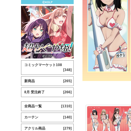
コミックマーケット108
[348]
新商品
[265]
8月 受注終了
[266]
全商品一覧
[1310]
カーテン
[140]
アクリル商品
[279]