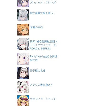
プレシャス・フレンズ
死亡遊戯で飯を食う。
瑠璃の宝石
第501統合戦闘航空団ス
トライクウィッチーズ
ROAD to BERLIN
Re:ゼロから始める異世
界生活
王子様の友達
となりの吸血鬼さん
ゴエティア・ショック