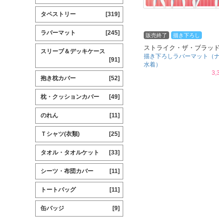
タペストリー
[319]
ラバーマット
[245]
販売終了
描き下ろし
ストライク・ザ・ブラッ
スリーブ＆デッキケース
描き下ろしラバーマット（
[91]
水着）
3,
抱き枕カバー
[52]
枕・クッションカバー
[49]
のれん
[11]
Ｔシャツ(衣類)
[25]
タオル・タオルケット
[33]
シーツ・布団カバー
[11]
トートバッグ
[11]
缶バッジ
[9]