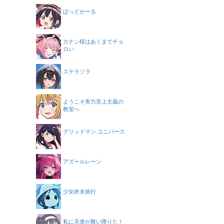
ばっどがーる
カナン様はあくまでチョ
ロい
ステラソラ
ようこそ実力至上主義の
教室へ
グリッドマン ユニバース
アズールレーン
少女終末旅行
私に天使が舞い降りた！