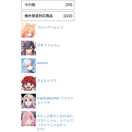
その他
[34]
海外発送対応商品
[222]
ブルーアーカイブ
日本ファルコム
anemoi
さよならララ
Fate/kaleid liner プリズマ
☆イリヤ
わたしが恋人になれるわ
けないじゃん、ムリムリ!
（※ムリじゃなかっ
た!?）