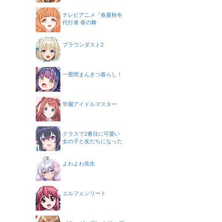
テレビアニメ『春夏秋冬
代行者 春の舞
ブラウンダスト2
一畳間まんきつ暮らし！
学園アイドルマスター
クラスで2番目に可愛い
女の子と友だちになった
よわよわ先生
エルフェンリート