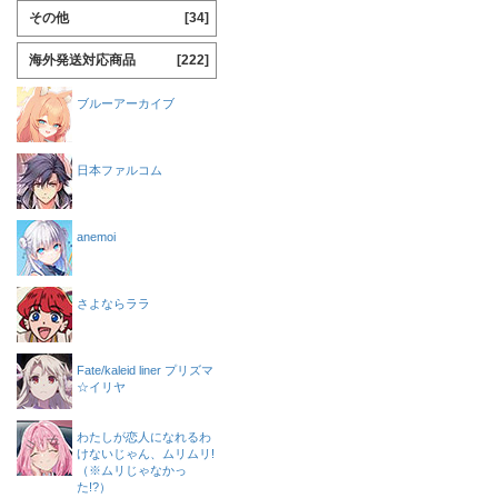
その他
[34]
海外発送対応商品
[222]
ブルーアーカイブ
日本ファルコム
anemoi
さよならララ
Fate/kaleid liner プリズマ
☆イリヤ
わたしが恋人になれるわ
けないじゃん、ムリムリ!
（※ムリじゃなかっ
た!?）