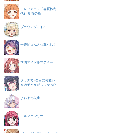
テレビアニメ『春夏秋冬
代行者 春の舞
ブラウンダスト2
一畳間まんきつ暮らし！
学園アイドルマスター
クラスで2番目に可愛い
女の子と友だちになった
よわよわ先生
エルフェンリート