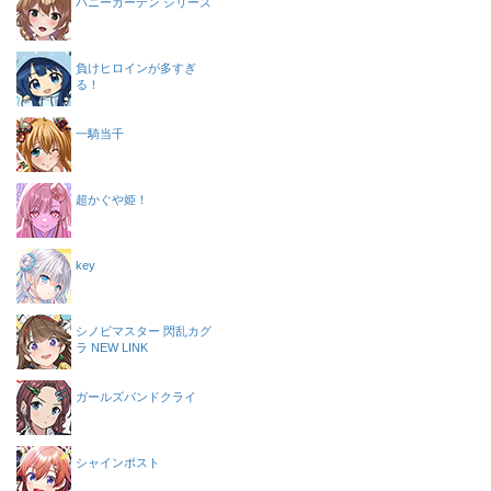
バニーガーデン シリーズ
負けヒロインが多すぎ
る！
一騎当千
超かぐや姫！
key
シノビマスター 閃乱カグ
ラ NEW LINK
ガールズバンドクライ
シャインポスト