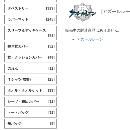
タペストリー
[319]
[アズールレー
ラバーマット
[245]
販売中の関連商品はありません。
スリーブ＆デッキケース
[91]
アズールレーン
抱き枕カバー
[52]
枕・クッションカバー
[49]
のれん
[11]
Ｔシャツ(衣類)
[25]
タオル・タオルケット
[33]
シーツ・布団カバー
[11]
トートバッグ
[11]
缶バッジ
[9]