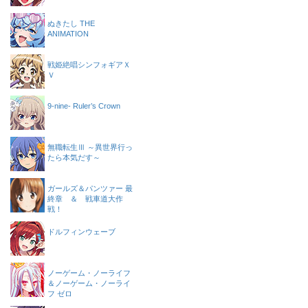
ぬきたし THE
ANIMATION
戦姫絶唱シンフォギアＸ
Ｖ
9-nine- Ruler’s Crown
無職転生Ⅲ ～異世界行っ
たら本気だす～
ガールズ＆パンツァー 最
終章 ＆ 戦車道大作
戦！
ドルフィンウェーブ
ノーゲーム・ノーライフ
＆ノーゲーム・ノーライ
フ ゼロ