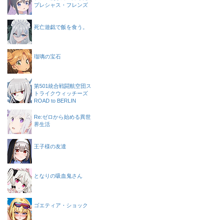
プレシャス・フレンズ
死亡遊戯で飯を食う。
瑠璃の宝石
第501統合戦闘航空団ス
トライクウィッチーズ
ROAD to BERLIN
Re:ゼロから始める異世
界生活
王子様の友達
となりの吸血鬼さん
ゴエティア・ショック