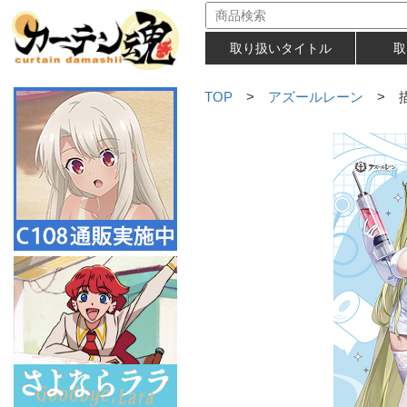
取り扱いタイトル
取
TOP
>
アズールレーン
> 描