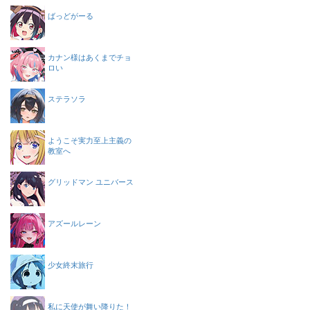
ばっどがーる
カナン様はあくまでチョ
ロい
ステラソラ
ようこそ実力至上主義の
教室へ
グリッドマン ユニバース
アズールレーン
少女終末旅行
私に天使が舞い降りた！