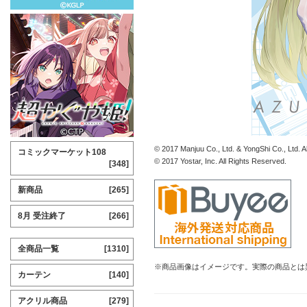
© 2017 Manjuu Co., Ltd. & YongShi Co., Ltd. A
コミックマーケット108
© 2017 Yostar, Inc. All Rights Reserved.
[348]
新商品
[265]
8月 受注終了
[266]
全商品一覧
[1310]
※商品画像はイメージです。実際の商品とは
カーテン
[140]
アクリル商品
[279]