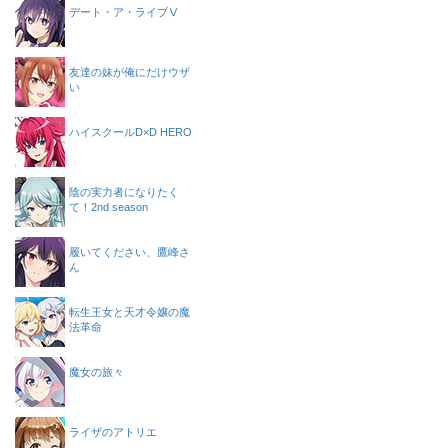
デート・ア・ライブⅤ
友達の妹が俺にだけウザ
い
ハイスクールD×D HERO
陰の実力者になりたく
て！2nd season
履いてください、鷹峰さ
ん
転生王女と天才令嬢の魔
法革命
魔女の旅々
ライザのアトリエ