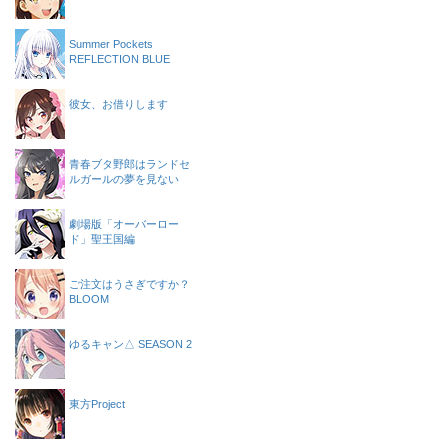
Summer Pockets
REFLECTION BLUE
彼女、お借りします
青春ブタ野郎はランドセ
ルガールの夢を見ない
劇場版「オーバーロー
ド」聖王国編
ご注文はうさぎですか？
BLOOM
ゆるキャン△ SEASON 2
東方Project