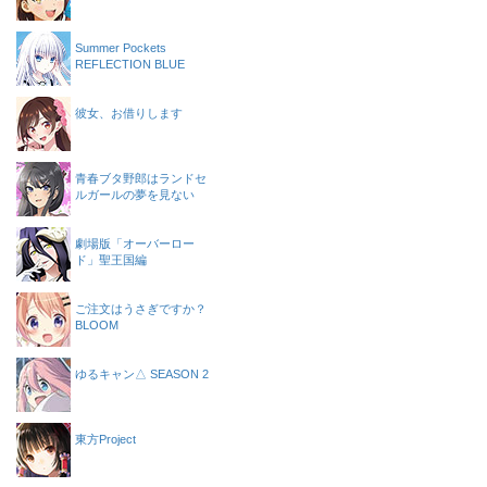
Summer Pockets
REFLECTION BLUE
彼女、お借りします
青春ブタ野郎はランドセ
ルガールの夢を見ない
劇場版「オーバーロー
ド」聖王国編
ご注文はうさぎですか？
BLOOM
ゆるキャン△ SEASON 2
東方Project