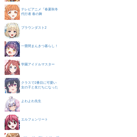
テレビアニメ『春夏秋冬
代行者 春の舞
ブラウンダスト2
一畳間まんきつ暮らし！
学園アイドルマスター
クラスで2番目に可愛い
女の子と友だちになった
よわよわ先生
エルフェンリート