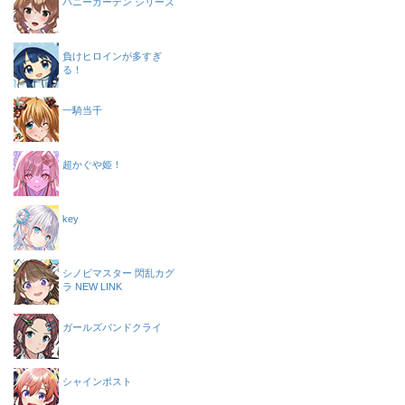
バニーガーデン シリーズ
負けヒロインが多すぎ
る！
一騎当千
超かぐや姫！
key
シノビマスター 閃乱カグ
ラ NEW LINK
ガールズバンドクライ
シャインポスト