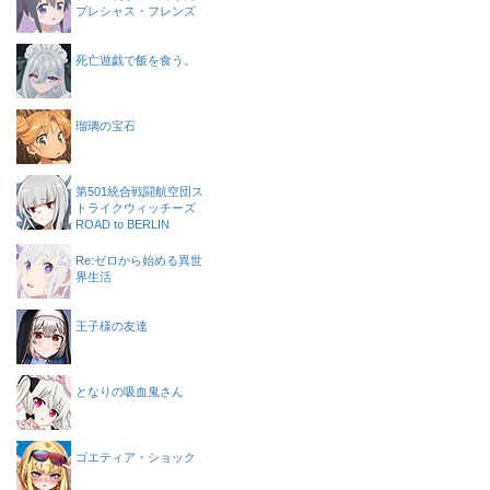
プレシャス・フレンズ
死亡遊戯で飯を食う。
瑠璃の宝石
第501統合戦闘航空団ス
トライクウィッチーズ
ROAD to BERLIN
Re:ゼロから始める異世
界生活
王子様の友達
となりの吸血鬼さん
ゴエティア・ショック