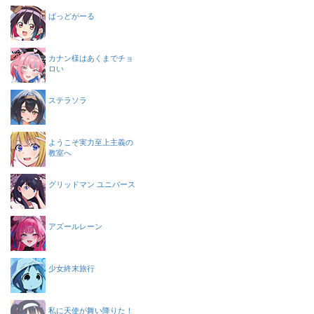
ばっどがーる
カナン様はあくまでチョ
ロい
ステラソラ
ようこそ実力至上主義の
教室へ
グリッドマン ユニバース
アズールレーン
少女終末旅行
私に天使が舞い降りた！