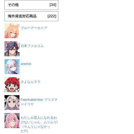
その他
[34]
海外発送対応商品
[222]
ブルーアーカイブ
日本ファルコム
anemoi
さよならララ
Fate/kaleid liner プリズマ
☆イリヤ
わたしが恋人になれるわ
けないじゃん、ムリムリ!
（※ムリじゃなかっ
た!?）