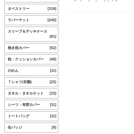
タペストリー
[319]
ラバーマット
[245]
スリーブ＆デッキケース
[91]
抱き枕カバー
[52]
枕・クッションカバー
[49]
のれん
[11]
Ｔシャツ(衣類)
[25]
タオル・タオルケット
[33]
シーツ・布団カバー
[11]
トートバッグ
[11]
缶バッジ
[9]