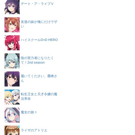
デート・ア・ライブⅤ
友達の妹が俺にだけウザ
い
ハイスクールD×D HERO
陰の実力者になりたく
て！2nd season
履いてください、鷹峰さ
ん
転生王女と天才令嬢の魔
法革命
魔女の旅々
ライザのアトリエ