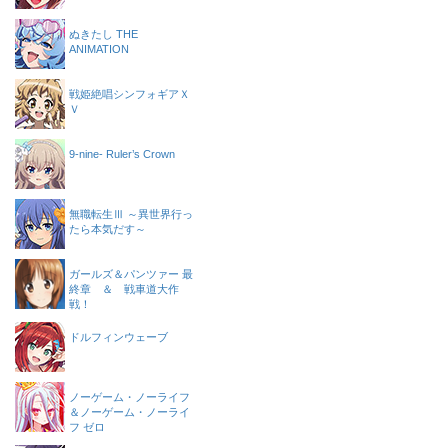
ぬきたし THE
ANIMATION
戦姫絶唱シンフォギアＸ
Ｖ
9-nine- Ruler’s Crown
無職転生Ⅲ ～異世界行っ
たら本気だす～
ガールズ＆パンツァー 最
終章 ＆ 戦車道大作
戦！
ドルフィンウェーブ
ノーゲーム・ノーライフ
＆ノーゲーム・ノーライ
フ ゼロ