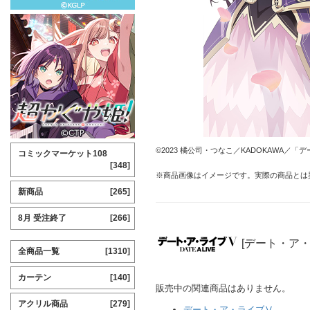
©2023 橘公司・つなこ／KADOKAWA／
コミックマーケット108
[348]
※商品画像はイメージです。実際の商品とは
新商品
[265]
8月 受注終了
[266]
[デート・ア
全商品一覧
[1310]
カーテン
[140]
販売中の関連商品はありません。
アクリル商品
[279]
デート・ア・ライブⅤ