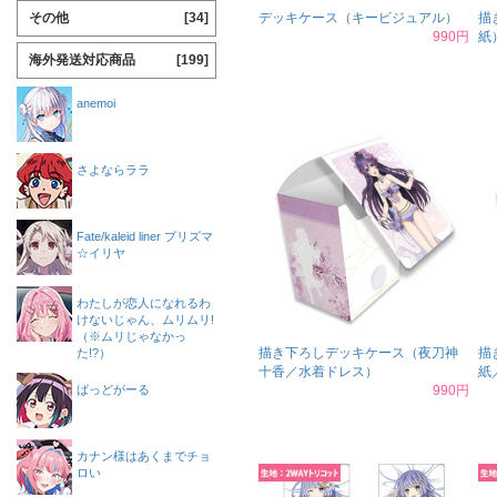
その他
[34]
デッキケース（キービジュアル）
描
990円
紙
海外発送対応商品
[199]
anemoi
さよならララ
Fate/kaleid liner プリズマ
☆イリヤ
わたしが恋人になれるわ
けないじゃん、ムリムリ!
（※ムリじゃなかっ
描き下ろしデッキケース（夜刀神
描
た!?）
十香／水着ドレス）
紙
ばっどがーる
990円
カナン様はあくまでチョ
ロい