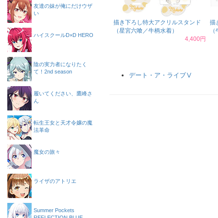
友達の妹が俺にだけウザ
い
描き下ろし特大アクリルスタンド
描
（星宮六喰／牛柄水着）
（
ハイスクールD×D HERO
4,400円
陰の実力者になりたく
て！2nd season
デート・ア・ライブⅤ
履いてください、鷹峰さ
ん
転生王女と天才令嬢の魔
法革命
魔女の旅々
ライザのアトリエ
Summer Pockets
REFLECTION BLUE