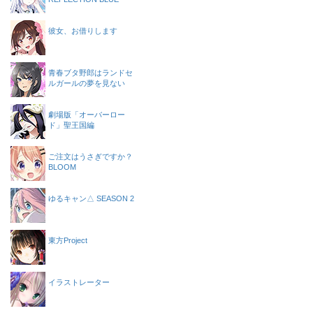
彼女、お借りします
青春ブタ野郎はランドセ
ルガールの夢を見ない
劇場版「オーバーロー
ド」聖王国編
ご注文はうさぎですか？
BLOOM
ゆるキャン△ SEASON 2
東方Project
イラストレーター