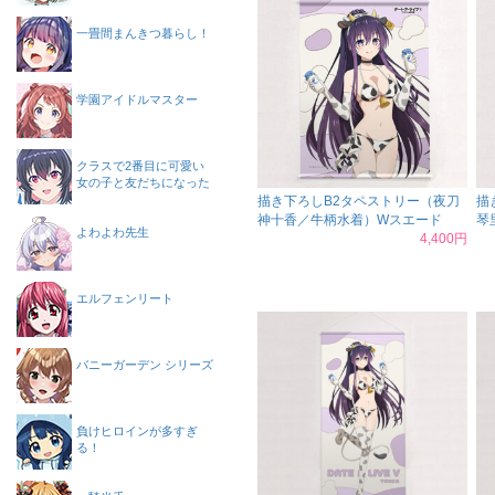
一畳間まんきつ暮らし！
学園アイドルマスター
クラスで2番目に可愛い
女の子と友だちになった
描き下ろしB2タペストリー（夜刀
描
神十香／牛柄水着）Wスエード
琴
よわよわ先生
4,400円
エルフェンリート
バニーガーデン シリーズ
負けヒロインが多すぎ
る！