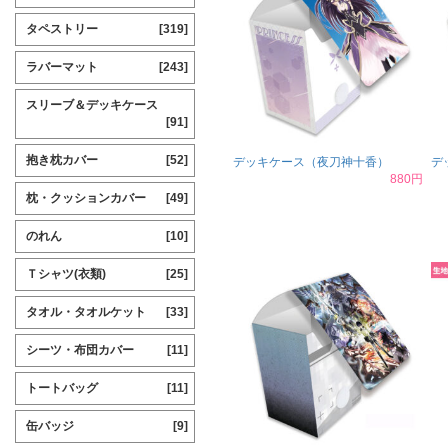
タペストリー
[319]
ラバーマット
[243]
スリーブ＆デッキケース
[91]
抱き枕カバー
[52]
デッキケース（夜刀神十香）
デ
880円
枕・クッションカバー
[49]
のれん
[10]
Ｔシャツ(衣類)
[25]
タオル・タオルケット
[33]
シーツ・布団カバー
[11]
トートバッグ
[11]
缶バッジ
[9]