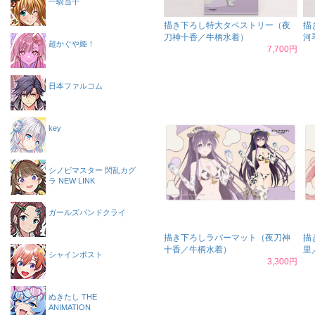
一騎当千
描き下ろし特大タペストリー（夜
描
刀神十香／牛柄水着）
河
超かぐや姫！
7,700円
日本ファルコム
key
シノビマスター 閃乱カグ
ラ NEW LINK
ガールズバンドクライ
描き下ろしラバーマット（夜刀神
描
十香／牛柄水着）
里
シャインポスト
3,300円
ぬきたし THE
ANIMATION