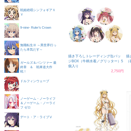
戦姫絶唱シンフォギアＸ
Ｖ
9-nine- Ruler’s Crown
無職転生Ⅲ ～異世界行っ
たら本気だす～
描き下ろしトレーディング缶バッ
描
ジBOX（牛柄水着／グリッター）5
（
ガールズ＆パンツァー 最
個入り
終章 ＆ 戦車道大作
2,750円
戦！
ドルフィンウェーブ
ノーゲーム・ノーライフ
＆ノーゲーム・ノーライ
フ ゼロ
デート・ア・ライブⅤ