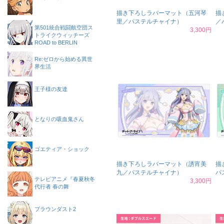
描き下ろしラバーマット（五河琴
描
里／パステルチャイナ）
／
第501統合戦闘航空団ス
3,300円
トライクウィッチーズ
ROAD to BERLIN
Re:ゼロから始める異世
界生活
王子様の友達
となりの吸血鬼さん
ゴエティア・ショック
描き下ろしラバーマット（誘宵美
描
九／パステルチャイナ）
パ
テレビアニメ『春夏秋冬
3,300円
代行者 春の舞
ブラウンダスト2