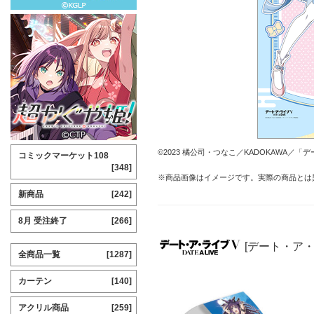
©2023 橘公司・つなこ／KADOKAWA／
コミックマーケット108
[348]
※商品画像はイメージです。実際の商品とは
新商品
[242]
8月 受注終了
[266]
[デート・ア
全商品一覧
[1287]
カーテン
[140]
アクリル商品
[259]