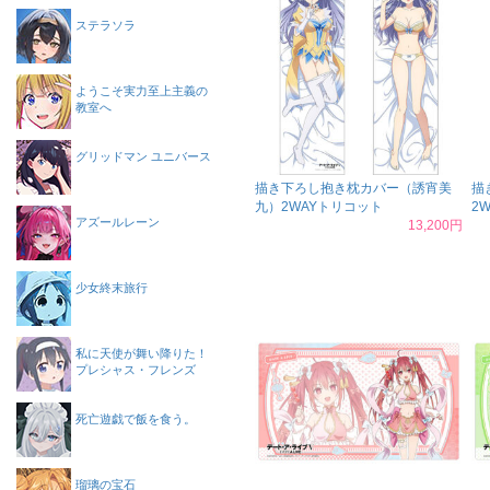
ステラソラ
ようこそ実力至上主義の
教室へ
グリッドマン ユニバース
描き下ろし抱き枕カバー（誘宵美
描
九）2WAYトリコット
2
アズールレーン
13,200円
少女終末旅行
私に天使が舞い降りた！
プレシャス・フレンズ
死亡遊戯で飯を食う。
瑠璃の宝石