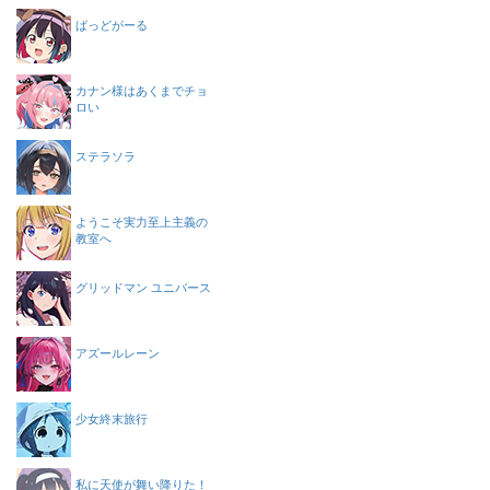
ばっどがーる
カナン様はあくまでチョ
ロい
ステラソラ
ようこそ実力至上主義の
教室へ
グリッドマン ユニバース
アズールレーン
少女終末旅行
私に天使が舞い降りた！