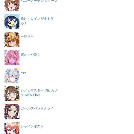
バニーガーデン シリーズ
負けヒロインが多すぎ
る！
一騎当千
超かぐや姫！
key
シノビマスター 閃乱カグ
ラ NEW LINK
ガールズバンドクライ
シャインポスト