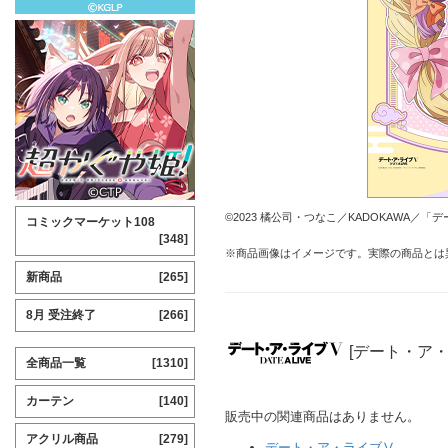
©2023 橘公司・つなこ／KADOKAWA／
コミックマーケット108
[348]
※商品画像はイメージです。実際の商品とは
新商品
[265]
8月 受注終了
[266]
[デート・ア
全商品一覧
[1310]
カーテン
[140]
販売中の関連商品はありません。
アクリル商品
[279]
デート・ア・ライブⅤ