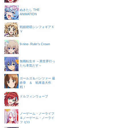
ぬきたし THE
ANIMATION
戦姫絶唱シンフォギアＸ
Ｖ
9-nine- Ruler’s Crown
無職転生Ⅲ ～異世界行っ
たら本気だす～
ガールズ＆パンツァー 最
終章 ＆ 戦車道大作
戦！
ドルフィンウェーブ
ノーゲーム・ノーライフ
＆ノーゲーム・ノーライ
フ ゼロ