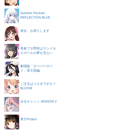
Summer Pockets
REFLECTION BLUE
彼女、お借りします
青春ブタ野郎はランドセ
ルガールの夢を見ない
劇場版「オーバーロー
ド」聖王国編
ご注文はうさぎですか？
BLOOM
ゆるキャン△ SEASON 2
東方Project