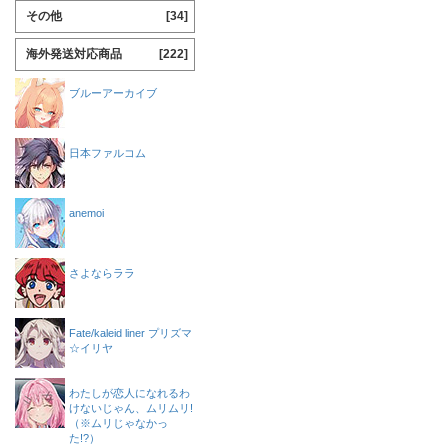
その他
[34]
海外発送対応商品
[222]
ブルーアーカイブ
日本ファルコム
anemoi
さよならララ
Fate/kaleid liner プリズマ
☆イリヤ
わたしが恋人になれるわ
けないじゃん、ムリムリ!
（※ムリじゃなかっ
た!?）