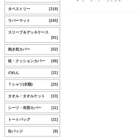
タペストリー
[319]
ラバーマット
[245]
スリーブ＆デッキケース
[91]
抱き枕カバー
[52]
枕・クッションカバー
[49]
のれん
[11]
Ｔシャツ(衣類)
[25]
タオル・タオルケット
[33]
シーツ・布団カバー
[11]
トートバッグ
[11]
缶バッジ
[9]