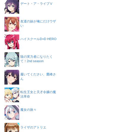
デート・ア・ライブⅤ
友達の妹が俺にだけウザ
い
ハイスクールD×D HERO
陰の実力者になりたく
て！2nd season
履いてください、鷹峰さ
ん
転生王女と天才令嬢の魔
法革命
魔女の旅々
ライザのアトリエ