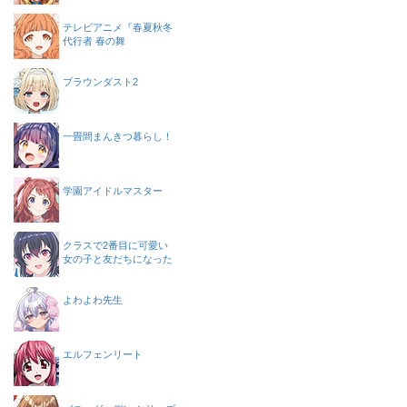
テレビアニメ『春夏秋冬
代行者 春の舞
ブラウンダスト2
一畳間まんきつ暮らし！
学園アイドルマスター
クラスで2番目に可愛い
女の子と友だちになった
よわよわ先生
エルフェンリート