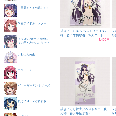
一畳間まんきつ暮らし！
学園アイドルマスター
描き下ろしB2タペストリー（夜刀
描
神十香／牛柄水着）Wスエード
琴
クラスで2番目に可愛い
4,400円
女の子と友だちになった
よわよわ先生
エルフェンリート
バニーガーデン シリーズ
負けヒロインが多すぎ
る！
描き下ろし特大タペストリー（夜
描
刀神十香／牛柄水着）
河