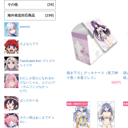
その他
[34]
海外発送対応商品
[199]
anemoi
さよならララ
Fate/kaleid liner プリズマ
☆イリヤ
描き下ろしデッキケース（夜刀神
描
十香／水着ドレス）
紙
わたしが恋人になれるわ
けないじゃん、ムリムリ!
990円
（※ムリじゃなかっ
た!?）
ばっどがーる
カナン様はあくまでチョ
ロい