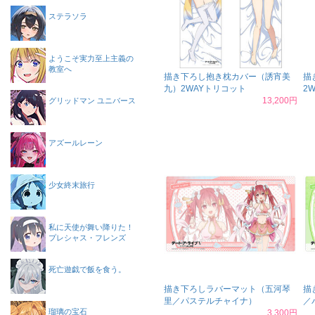
ステラソラ
ようこそ実力至上主義の
教室へ
描き下ろし抱き枕カバー（誘宵美
描
九）2WAYトリコット
2
13,200円
グリッドマン ユニバース
アズールレーン
少女終末旅行
私に天使が舞い降りた！
プレシャス・フレンズ
死亡遊戯で飯を食う。
描き下ろしラバーマット（五河琴
描
里／パステルチャイナ）
／
瑠璃の宝石
3,300円