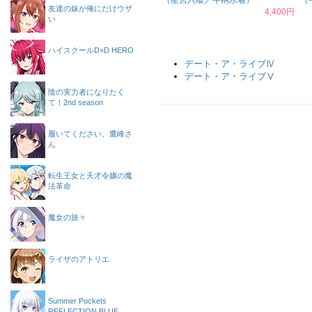
（星宮六喰／牛柄水着）
（
友達の妹が俺にだけウザ
4,400円
い
ハイスクールD×D HERO
デート・ア・ライブⅣ
デート・ア・ライブⅤ
陰の実力者になりたく
て！2nd season
履いてください、鷹峰さ
ん
転生王女と天才令嬢の魔
法革命
魔女の旅々
ライザのアトリエ
Summer Pockets
REFLECTION BLUE