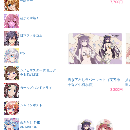
一騎当千
7,700円
超かぐや姫！
日本ファルコム
key
シノビマスター 閃乱カグ
ラ NEW LINK
描き下ろしラバーマット（夜刀神
描
十香／牛柄水着）
里
ガールズバンドクライ
3,300円
シャインポスト
ぬきたし THE
ANIMATION