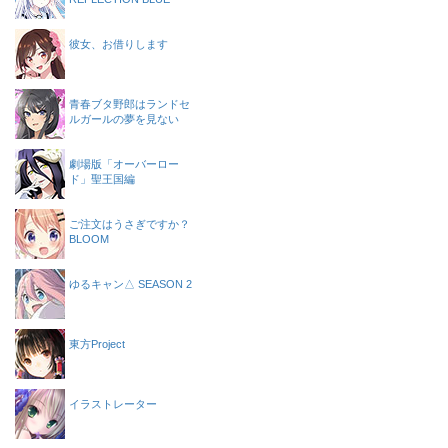
彼女、お借りします
青春ブタ野郎はランドセ
ルガールの夢を見ない
劇場版「オーバーロー
ド」聖王国編
ご注文はうさぎですか？
BLOOM
ゆるキャン△ SEASON 2
東方Project
イラストレーター