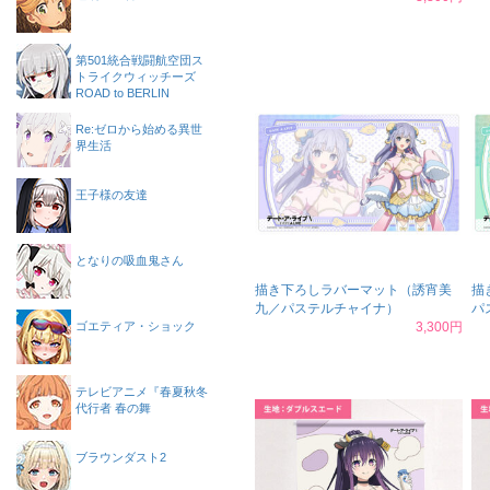
第501統合戦闘航空団ス
トライクウィッチーズ
ROAD to BERLIN
Re:ゼロから始める異世
界生活
王子様の友達
となりの吸血鬼さん
描き下ろしラバーマット（誘宵美
描
九／パステルチャイナ）
パ
ゴエティア・ショック
3,300円
テレビアニメ『春夏秋冬
代行者 春の舞
ブラウンダスト2