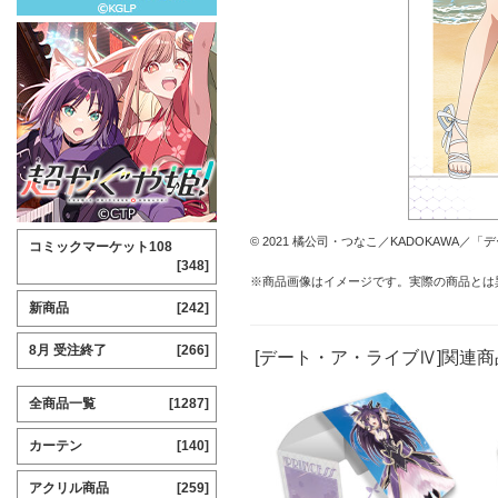
© 2021 橘公司・つなこ／KADOKAWA
コミックマーケット108
[348]
※商品画像はイメージです。実際の商品とは
新商品
[242]
8月 受注終了
[266]
[デート・ア・ライブⅣ]関連商
全商品一覧
[1287]
カーテン
[140]
アクリル商品
[259]