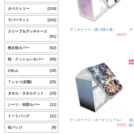
タペストリー
[319]
ラバーマット
[243]
デッキケース（夜刀神十香）
デ
スリーブ＆デッキケース
880円
[91]
抱き枕カバー
[52]
枕・クッションカバー
[49]
のれん
[10]
Ｔシャツ(衣類)
[25]
タオル・タオルケット
[33]
シーツ・布団カバー
[11]
トートバッグ
[11]
デッキケース（キービジュアル）
描
990円
紙
缶バッジ
[9]