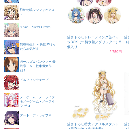
戦姫絶唱シンフォギアＸ
Ｖ
9-nine- Ruler’s Crown
描き下ろしトレーディング缶バッ
描
ジBOX（牛柄水着／グリッター）5
（
無職転生Ⅲ ～異世界行っ
個入り
たら本気だす～
2,750円
ガールズ＆パンツァー 最
終章 ＆ 戦車道大作
戦！
ドルフィンウェーブ
ノーゲーム・ノーライフ
＆ノーゲーム・ノーライ
フ ゼロ
デート・ア・ライブⅤ
描き下ろし特大アクリルスタンド
描