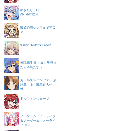
ぬきたし THE
ANIMATION
戦姫絶唱シンフォギアＸ
Ｖ
9-nine- Ruler’s Crown
無職転生Ⅲ ～異世界行っ
たら本気だす～
ガールズ＆パンツァー 最
終章 ＆ 戦車道大作
戦！
ドルフィンウェーブ
ノーゲーム・ノーライフ
＆ノーゲーム・ノーライ
フ ゼロ