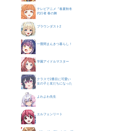
テレビアニメ『春夏秋冬
代行者 春の舞
ブラウンダスト2
一畳間まんきつ暮らし！
学園アイドルマスター
クラスで2番目に可愛い
女の子と友だちになった
よわよわ先生
エルフェンリート