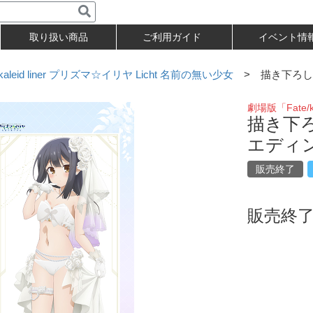
取り扱い商品
ご利用ガイド
イベント情
kaleid liner プリズマ☆イリヤ Licht 名前の無い少女
> 描き下ろし
劇場版「Fate/k
描き下
エディ
販売終了
販売終