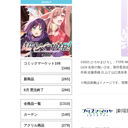
©2021 ひろやまひろし・TYPE-MO
コミックマーケット108
Licht 名前の無い少女」製作委員
[348]
作画:佐藤香織 仕上げ:山口真奈美
新商品
[265]
※商品画像はイメージです。実際
8月 受注終了
[266]
全商品一覧
[1310]
[劇場版
カーテン
[140]
アクリル商品
[279]