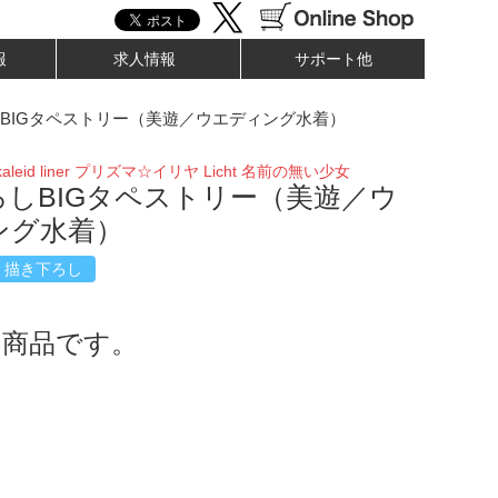
報
求人情報
サポート他
BIGタペストリー（美遊／ウエディング水着）
aleid liner プリズマ☆イリヤ Licht 名前の無い少女
ろしBIGタペストリー（美遊／ウ
ング水着）
描き下ろし
了商品です。