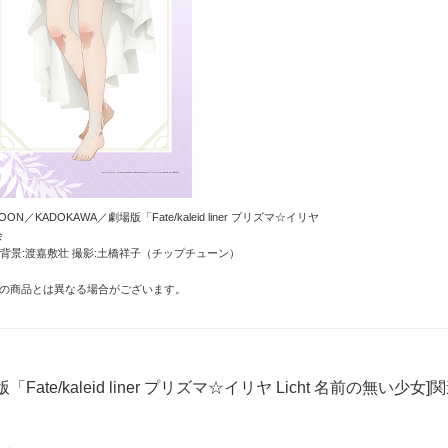
ON／KADOKAWA／劇場版「Fate/kaleid liner プリズマ☆イリヤ
会
 背景:渡嘉敷壮 撮影:土橋祥子（チップチューン）
の商品とは異なる場合がございます。
「Fate/kaleid liner プリズマ☆イリヤ Licht 名前の無い少女