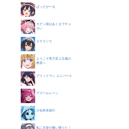
ばっどがーる
カナン様はあくまでチョ
ロい
ステラソラ
ようこそ実力至上主義の
教室へ
グリッドマン ユニバース
アズールレーン
少女終末旅行
私に天使が舞い降りた！