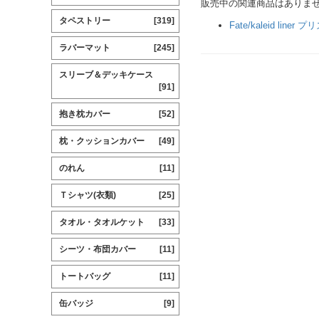
販売中の関連商品はありま
タペストリー
[319]
Fate/kaleid line
ラバーマット
[245]
スリーブ＆デッキケース
[91]
抱き枕カバー
[52]
枕・クッションカバー
[49]
のれん
[11]
Ｔシャツ(衣類)
[25]
タオル・タオルケット
[33]
シーツ・布団カバー
[11]
トートバッグ
[11]
缶バッジ
[9]