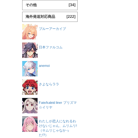
その他
[34]
海外発送対応商品
[222]
ブルーアーカイブ
日本ファルコム
anemoi
さよならララ
Fate/kaleid liner プリズマ
☆イリヤ
わたしが恋人になれるわ
けないじゃん、ムリムリ!
（※ムリじゃなかっ
た!?）