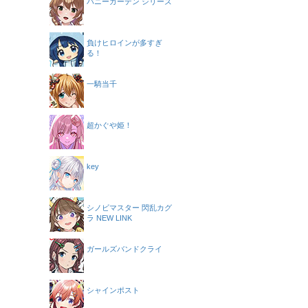
バニーガーデン シリーズ
負けヒロインが多すぎ
る！
一騎当千
超かぐや姫！
key
シノビマスター 閃乱カグ
ラ NEW LINK
ガールズバンドクライ
シャインポスト