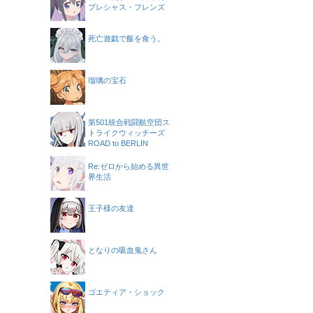
プレシャス・フレンズ
死亡遊戯で飯を食う。
瑠璃の宝石
第501統合戦闘航空団ス
トライクウィッチーズ
ROAD to BERLIN
Re:ゼロから始める異世
界生活
王子様の友達
となりの吸血鬼さん
ゴエティア・ショック