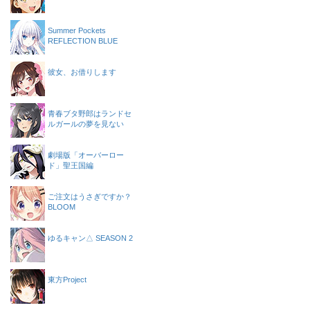
Summer Pockets
REFLECTION BLUE
彼女、お借りします
青春ブタ野郎はランドセ
ルガールの夢を見ない
劇場版「オーバーロー
ド」聖王国編
ご注文はうさぎですか？
BLOOM
ゆるキャン△ SEASON 2
東方Project