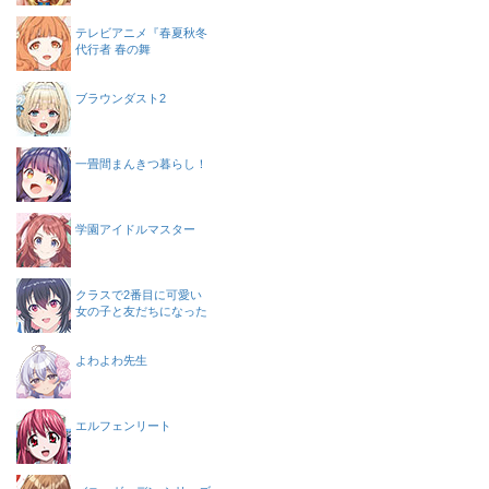
テレビアニメ『春夏秋冬
代行者 春の舞
ブラウンダスト2
一畳間まんきつ暮らし！
学園アイドルマスター
クラスで2番目に可愛い
女の子と友だちになった
よわよわ先生
エルフェンリート