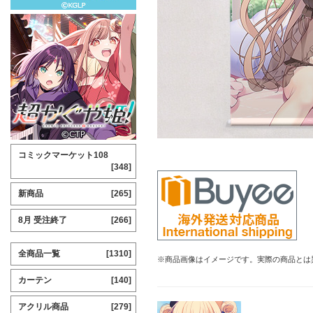
コミックマーケット108
[348]
新商品
[265]
8月 受注終了
[266]
全商品一覧
[1310]
※商品画像はイメージです。実際の商品とは
カーテン
[140]
アクリル商品
[279]