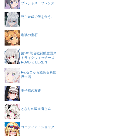
プレシャス・フレンズ
死亡遊戯で飯を食う。
瑠璃の宝石
第501統合戦闘航空団ス
トライクウィッチーズ
ROAD to BERLIN
Re:ゼロから始める異世
界生活
王子様の友達
となりの吸血鬼さん
ゴエティア・ショック