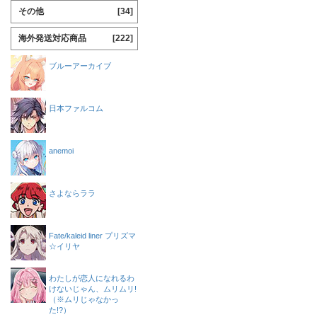
その他
[34]
海外発送対応商品
[222]
ブルーアーカイブ
日本ファルコム
anemoi
さよならララ
Fate/kaleid liner プリズマ
☆イリヤ
わたしが恋人になれるわ
けないじゃん、ムリムリ!
（※ムリじゃなかっ
た!?）