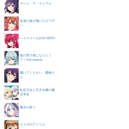
デート・ア・ライブⅤ
友達の妹が俺にだけウザ
い
ハイスクールD×D HERO
陰の実力者になりたく
て！2nd season
履いてください、鷹峰さ
ん
転生王女と天才令嬢の魔
法革命
魔女の旅々
ライザのアトリエ