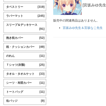
[宮坂みゆ先生
タペストリー
[319]
ラバーマット
[245]
販売中の関連商品はありません。
スリーブ＆デッキケース
宮坂みゆ先生＆宮坂なこ先生
[91]
抱き枕カバー
[52]
枕・クッションカバー
[49]
のれん
[11]
Ｔシャツ(衣類)
[25]
タオル・タオルケット
[33]
シーツ・布団カバー
[11]
トートバッグ
[11]
缶バッジ
[9]