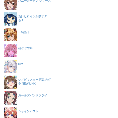
バニーガーデン シリーズ
負けヒロインが多すぎ
る！
一騎当千
超かぐや姫！
key
シノビマスター 閃乱カグ
ラ NEW LINK
ガールズバンドクライ
シャインポスト