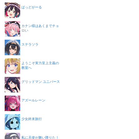
ばっどがーる
カナン様はあくまでチョ
ロい
ステラソラ
ようこそ実力至上主義の
教室へ
グリッドマン ユニバース
アズールレーン
少女終末旅行
私に天使が舞い降りた！