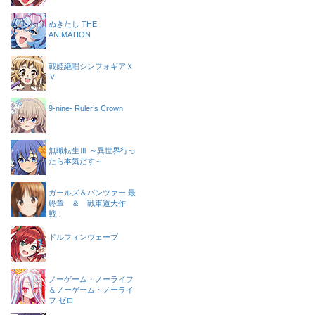
ぬきたし THE
ANIMATION
戦姫絶唱シンフォギアＸ
Ｖ
9-nine- Ruler’s Crown
無職転生Ⅲ ～異世界行っ
たら本気だす～
ガールズ＆パンツァー 最
終章 ＆ 戦車道大作
戦！
ドルフィンウェーブ
ノーゲーム・ノーライフ
＆ノーゲーム・ノーライ
フ ゼロ