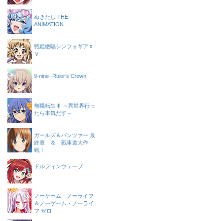
ぬきたし THE
ANIMATION
戦姫絶唱シンフォギアＸ
Ｖ
9-nine- Ruler’s Crown
無職転生Ⅲ ～異世界行っ
たら本気だす～
ガールズ＆パンツァー 最
終章 ＆ 戦車道大作
戦！
ドルフィンウェーブ
ノーゲーム・ノーライフ
＆ノーゲーム・ノーライ
フ ゼロ