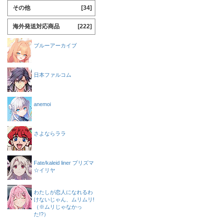
その他
[34]
海外発送対応商品
[222]
ブルーアーカイブ
日本ファルコム
anemoi
さよならララ
Fate/kaleid liner プリズマ
☆イリヤ
わたしが恋人になれるわ
けないじゃん、ムリムリ!
（※ムリじゃなかっ
た!?）