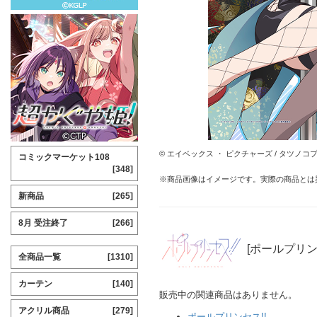
© エイベックス ・ ピクチャーズ / タツノコ
コミックマーケット108
[348]
※商品画像はイメージです。実際の商品とは
新商品
[265]
8月 受注終了
[266]
[ポールプリン
全商品一覧
[1310]
カーテン
[140]
販売中の関連商品はありません。
アクリル商品
[279]
ポールプリンセス!!