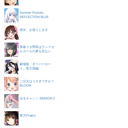
Summer Pockets
REFLECTION BLUE
彼女、お借りします
青春ブタ野郎はランドセ
ルガールの夢を見ない
劇場版「オーバーロー
ド」聖王国編
ご注文はうさぎですか？
BLOOM
ゆるキャン△ SEASON 2
東方Project