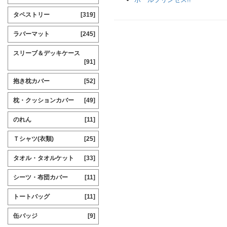
タペストリー
[319]
ラバーマット
[245]
スリーブ＆デッキケース
[91]
抱き枕カバー
[52]
枕・クッションカバー
[49]
のれん
[11]
Ｔシャツ(衣類)
[25]
タオル・タオルケット
[33]
シーツ・布団カバー
[11]
トートバッグ
[11]
缶バッジ
[9]