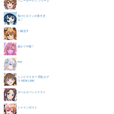
バニーガーデン シリーズ
負けヒロインが多すぎ
る！
一騎当千
超かぐや姫！
key
シノビマスター 閃乱カグ
ラ NEW LINK
ガールズバンドクライ
シャインポスト