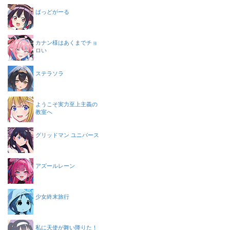
ばっどがーる
カナン様はあくまでチョ
ロい
ステラソラ
ようこそ実力至上主義の
教室へ
グリッドマン ユニバース
アズールレーン
少女終末旅行
私に天使が舞い降りた！