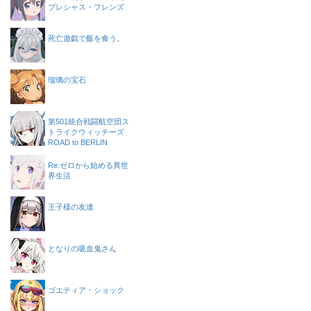
プレシャス・フレンズ
死亡遊戯で飯を食う。
瑠璃の宝石
第501統合戦闘航空団ス
トライクウィッチーズ
ROAD to BERLIN
Re:ゼロから始める異世
界生活
王子様の友達
となりの吸血鬼さん
ゴエティア・ショック