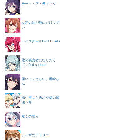
デート・ア・ライブⅤ
友達の妹が俺にだけウザ
い
ハイスクールD×D HERO
陰の実力者になりたく
て！2nd season
履いてください、鷹峰さ
ん
転生王女と天才令嬢の魔
法革命
魔女の旅々
ライザのアトリエ