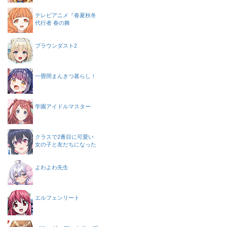
テレビアニメ『春夏秋冬
代行者 春の舞
ブラウンダスト2
一畳間まんきつ暮らし！
学園アイドルマスター
クラスで2番目に可愛い
女の子と友だちになった
よわよわ先生
エルフェンリート