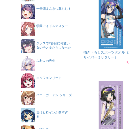
一畳間まんきつ暮らし！
学園アイドルマスター
クラスで2番目に可愛い
女の子と友だちになった
描き下ろしスポーツタオル（
サイバーミリタリー）
よわよわ先生
3
エルフェンリート
バニーガーデン シリーズ
負けヒロインが多すぎ
る！