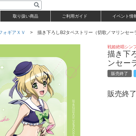
取り扱い商品
ご利用ガイド
イベント情
フォギアＸＶ
> 描き下ろしB2タペストリー（切歌／マリンセー
戦姫絶唱シン
描き下
ンセー
販売終了
販売終