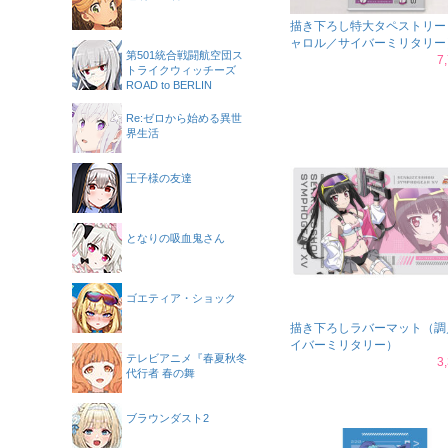
描き下ろし特大タペストリー
ャロル／サイバーミリタリー
第501統合戦闘航空団ス
7
トライクウィッチーズ
ROAD to BERLIN
Re:ゼロから始める異世
界生活
王子様の友達
となりの吸血鬼さん
ゴエティア・ショック
描き下ろしラバーマット（調
イバーミリタリー）
テレビアニメ『春夏秋冬
3
代行者 春の舞
ブラウンダスト2