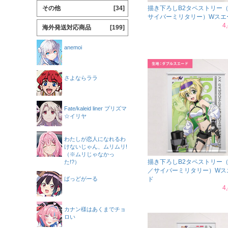
その他
[34]
描き下ろしB2タペストリー
サイバーミリタリー）Wスエ
4
海外発送対応商品
[199]
anemoi
さよならララ
Fate/kaleid liner プリズマ
☆イリヤ
わたしが恋人になれるわ
けないじゃん、ムリムリ!
（※ムリじゃなかっ
描き下ろしB2タペストリー
た!?）
／サイバーミリタリー）Wス
ばっどがーる
ド
4
カナン様はあくまでチョ
ロい