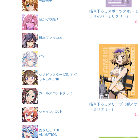
一騎当千
描き下ろしスポーツタオル（
／サイバーミリタリー）
超かぐや姫！
3
日本ファルコム
key
シノビマスター 閃乱カグ
ラ NEW LINK
ガールズバンドクライ
描き下ろしスリーブ（響／サ
ーミリタリー）
シャインポスト
1
ぬきたし THE
ANIMATION