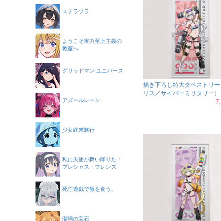
ステラソラ
ようこそ実力至上主義の
教室へ
グリッドマン ユニバース
描き下ろし特大タペストリー
リス／サイバーミリタリー）
アズールレーン
7
少女終末旅行
私に天使が舞い降りた！
プレシャス・フレンズ
死亡遊戯で飯を食う。
瑠璃の宝石