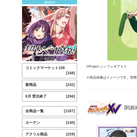
©Project シンフォギアＸＶ
コミックマーケット108
[348]
※商品画像はイメージです。実際
新商品
[242]
8月 受注終了
[266]
[戦姫
全商品一覧
[1287]
カーテン
[140]
アクリル商品
[259]