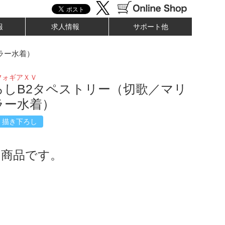
報
求人情報
サポート他
ラー水着）
フォギアＸＶ
ろしB2タペストリー（切歌／マリ
ラー水着）
描き下ろし
了商品です。