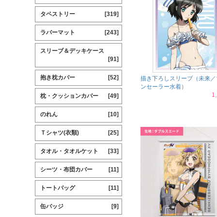
タペストリー
[319]
ラバーマット
[243]
スリーブ＆デッキケース
[91]
抱き枕カバー
[52]
描き下ろしスリーブ（未来／
ンセーラー水着）
1
枕・クッションカバー
[49]
のれん
[10]
Ｔシャツ(衣類)
[25]
タオル・タオルケット
[33]
シーツ・布団カバー
[11]
トートバッグ
[11]
缶バッジ
[9]