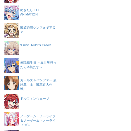
ぬきたし THE
ANIMATION
戦姫絶唱シンフォギアＸ
Ｖ
9-nine- Ruler’s Crown
無職転生Ⅲ ～異世界行っ
たら本気だす～
ガールズ＆パンツァー 最
終章 ＆ 戦車道大作
戦！
ドルフィンウェーブ
ノーゲーム・ノーライフ
＆ノーゲーム・ノーライ
フ ゼロ