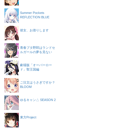
Summer Pockets
REFLECTION BLUE
彼女、お借りします
青春ブタ野郎はランドセ
ルガールの夢を見ない
劇場版「オーバーロー
ド」聖王国編
ご注文はうさぎですか？
BLOOM
ゆるキャン△ SEASON 2
東方Project