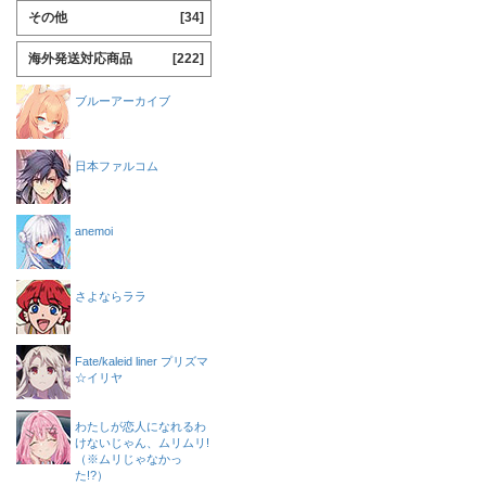
その他
[34]
海外発送対応商品
[222]
ブルーアーカイブ
日本ファルコム
anemoi
さよならララ
Fate/kaleid liner プリズマ
☆イリヤ
わたしが恋人になれるわ
けないじゃん、ムリムリ!
（※ムリじゃなかっ
た!?）