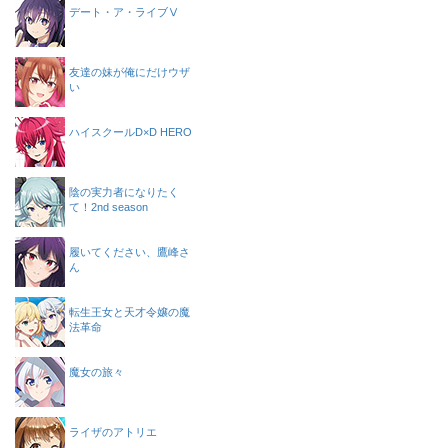
デート・ア・ライブⅤ
友達の妹が俺にだけウザ
い
ハイスクールD×D HERO
陰の実力者になりたく
て！2nd season
履いてください、鷹峰さ
ん
転生王女と天才令嬢の魔
法革命
魔女の旅々
ライザのアトリエ