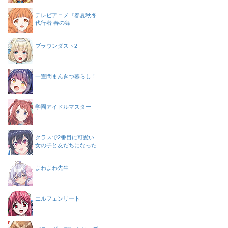
テレビアニメ『春夏秋冬
代行者 春の舞
ブラウンダスト2
一畳間まんきつ暮らし！
学園アイドルマスター
クラスで2番目に可愛い
女の子と友だちになった
よわよわ先生
エルフェンリート