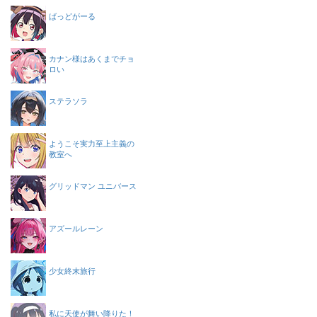
ばっどがーる
カナン様はあくまでチョ
ロい
ステラソラ
ようこそ実力至上主義の
教室へ
グリッドマン ユニバース
アズールレーン
少女終末旅行
私に天使が舞い降りた！