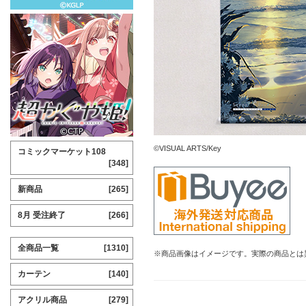
©VISUAL ARTS/Key
コミックマーケット108
[348]
新商品
[265]
8月 受注終了
[266]
全商品一覧
[1310]
※商品画像はイメージです。実際の商品とは
カーテン
[140]
アクリル商品
[279]