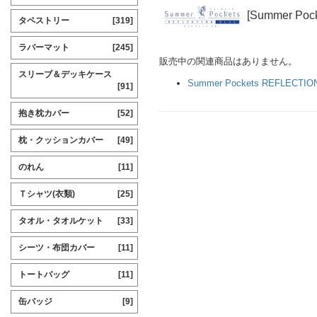
[Summer Po
タペストリー
[319]
ラバーマット
[245]
販売中の関連商品はありません。
スリーブ＆デッキケース
Summer Pockets REFLECTIO
[91]
抱き枕カバー
[52]
枕・クッションカバー
[49]
のれん
[11]
Ｔシャツ(衣類)
[25]
タオル・タオルケット
[33]
シーツ・布団カバー
[11]
トートバッグ
[11]
缶バッジ
[9]