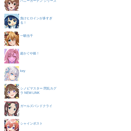
バニーガーデン シリーズ
負けヒロインが多すぎ
る！
一騎当千
超かぐや姫！
key
シノビマスター 閃乱カグ
ラ NEW LINK
ガールズバンドクライ
シャインポスト