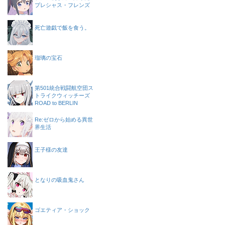
プレシャス・フレンズ
死亡遊戯で飯を食う。
瑠璃の宝石
第501統合戦闘航空団ス
トライクウィッチーズ
ROAD to BERLIN
Re:ゼロから始める異世
界生活
王子様の友達
となりの吸血鬼さん
ゴエティア・ショック