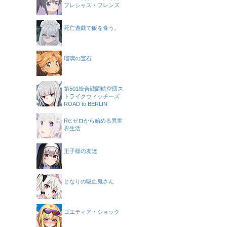
プレシャス・フレンズ
死亡遊戯で飯を食う。
瑠璃の宝石
第501統合戦闘航空団ス
トライクウィッチーズ
ROAD to BERLIN
Re:ゼロから始める異世
界生活
王子様の友達
となりの吸血鬼さん
ゴエティア・ショック