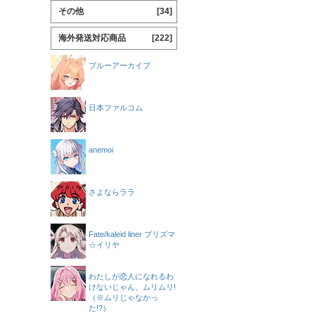
その他
[34]
海外発送対応商品
[222]
ブルーアーカイブ
日本ファルコム
anemoi
さよならララ
Fate/kaleid liner プリズマ
☆イリヤ
わたしが恋人になれるわ
けないじゃん、ムリムリ!
（※ムリじゃなかっ
た!?）