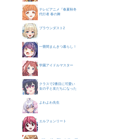
テレビアニメ『春夏秋冬
代行者 春の舞
ブラウンダスト2
一畳間まんきつ暮らし！
学園アイドルマスター
クラスで2番目に可愛い
女の子と友だちになった
よわよわ先生
エルフェンリート