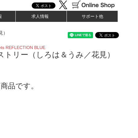
報
求人情報
サポート他
見）
ets REFLECTION BLUE
ペストリー（しろは＆うみ／花見）
了商品です。