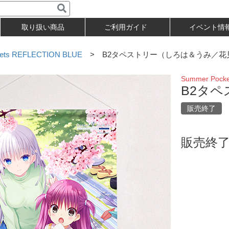
取り扱い商品
ご利用ガイド
イベント情
ets REFLECTION BLUE
> B2タペストリー（しろは＆うみ／花
Summer Pock
B2タ
販売終了
販売終