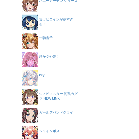
バニーガーデン シリーズ
負けヒロインが多すぎ
る！
一騎当千
超かぐや姫！
key
シノビマスター 閃乱カグ
ラ NEW LINK
ガールズバンドクライ
シャインポスト