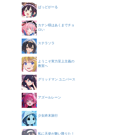
ばっどがーる
カナン様はあくまでチョ
ロい
ステラソラ
ようこそ実力至上主義の
教室へ
グリッドマン ユニバース
アズールレーン
少女終末旅行
私に天使が舞い降りた！