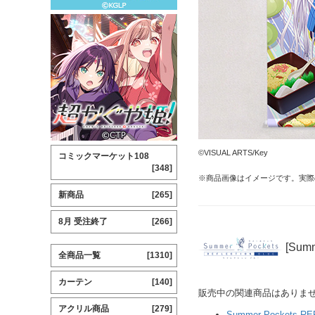
©VISUAL ARTS/Key
コミックマーケット108
[348]
※商品画像はイメージです。実際
新商品
[265]
8月 受注終了
[266]
[Sum
全商品一覧
[1310]
カーテン
[140]
販売中の関連商品はありま
アクリル商品
[279]
Summer Pockets R