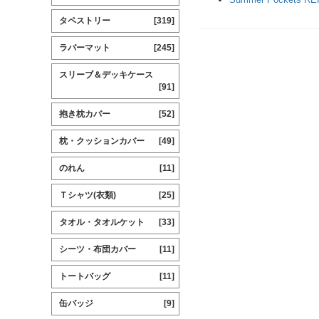
タペストリー
[319]
ラバーマット
[245]
スリーブ＆デッキケース
[91]
抱き枕カバー
[52]
枕・クッションカバー
[49]
のれん
[11]
Ｔシャツ(衣類)
[25]
タオル・タオルケット
[33]
シーツ・布団カバー
[11]
トートバッグ
[11]
缶バッジ
[9]