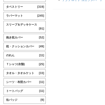
タペストリー
[319]
ラバーマット
[245]
スリーブ＆デッキケース
[91]
抱き枕カバー
[52]
枕・クッションカバー
[49]
のれん
[11]
Ｔシャツ(衣類)
[25]
タオル・タオルケット
[33]
シーツ・布団カバー
[11]
トートバッグ
[11]
缶バッジ
[9]