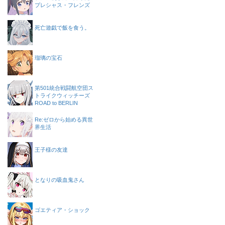
プレシャス・フレンズ
死亡遊戯で飯を食う。
瑠璃の宝石
第501統合戦闘航空団ス
トライクウィッチーズ
ROAD to BERLIN
Re:ゼロから始める異世
界生活
王子様の友達
となりの吸血鬼さん
ゴエティア・ショック