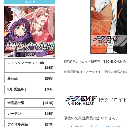
©芝浦アンドロイド研究室／TECHNO-UH Proj
コミックマーケット108
[348]
※商品画像はイメージです。実際の商品とは
新商品
[265]
8月 受注終了
[266]
[テクノロイド
全商品一覧
[1310]
カーテン
[140]
販売中の関連商品はありません。
アクリル商品
[279]
テクノロイド ユニゾンハート