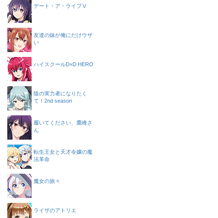
デート・ア・ライブⅤ
友達の妹が俺にだけウザ
い
ハイスクールD×D HERO
陰の実力者になりたく
て！2nd season
履いてください、鷹峰さ
ん
転生王女と天才令嬢の魔
法革命
魔女の旅々
ライザのアトリエ