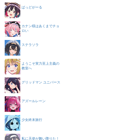
ばっどがーる
カナン様はあくまでチョ
ロい
ステラソラ
ようこそ実力至上主義の
教室へ
グリッドマン ユニバース
アズールレーン
少女終末旅行
私に天使が舞い降りた！