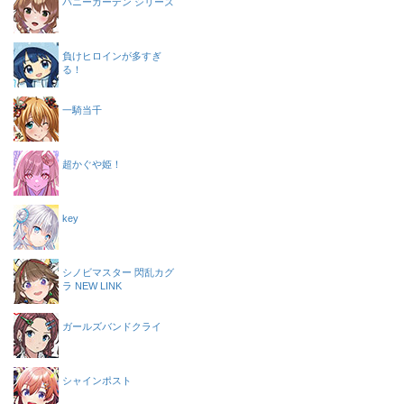
バニーガーデン シリーズ
負けヒロインが多すぎ
る！
一騎当千
超かぐや姫！
key
シノビマスター 閃乱カグ
ラ NEW LINK
ガールズバンドクライ
シャインポスト