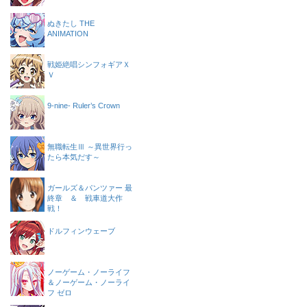
ぬきたし THE
ANIMATION
戦姫絶唱シンフォギアＸ
Ｖ
9-nine- Ruler’s Crown
無職転生Ⅲ ～異世界行っ
たら本気だす～
ガールズ＆パンツァー 最
終章 ＆ 戦車道大作
戦！
ドルフィンウェーブ
ノーゲーム・ノーライフ
＆ノーゲーム・ノーライ
フ ゼロ