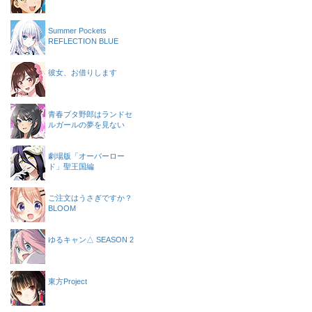
Summer Pockets
REFLECTION BLUE
彼女、お借りします
青春ブタ野郎はランドセ
ルガールの夢を見ない
劇場版「オーバーロー
ド」聖王国編
ご注文はうさぎですか？
BLOOM
ゆるキャン△ SEASON 2
東方Project