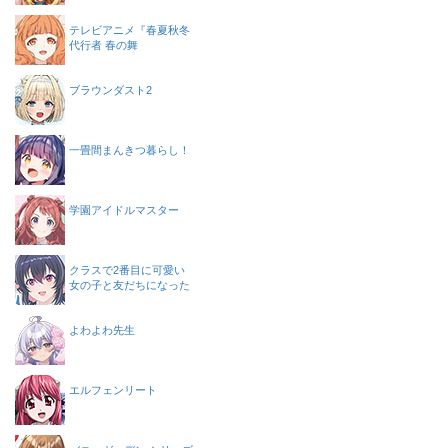
テレビアニメ『春夏秋冬
代行者 春の舞
ブラウンダスト2
一畳間まんきつ暮らし！
学園アイドルマスター
クラスで2番目に可愛い
女の子と友だちになった
よわよわ先生
エルフェンリート