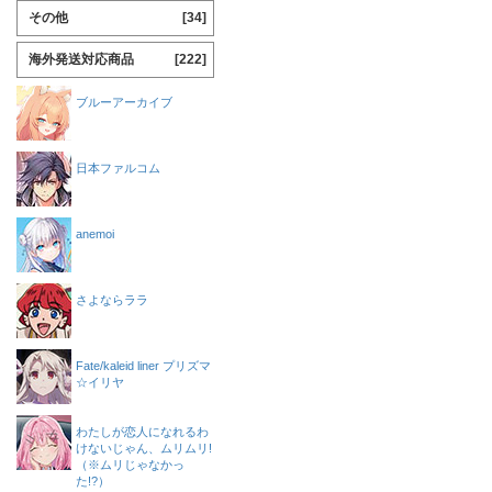
その他
[34]
海外発送対応商品
[222]
ブルーアーカイブ
日本ファルコム
anemoi
さよならララ
Fate/kaleid liner プリズマ
☆イリヤ
わたしが恋人になれるわ
けないじゃん、ムリムリ!
（※ムリじゃなかっ
た!?）