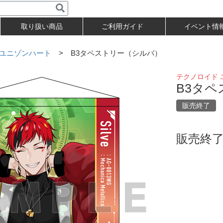
取り扱い商品
ご利用ガイド
イベント情
 ユニゾンハート
> B3タペストリー（シルバ）
テクノロイド 
B3タ
販売終了
販売終