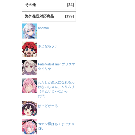
その他
[34]
海外発送対応商品
[199]
anemoi
さよならララ
Fate/kaleid liner プリズマ
☆イリヤ
わたしが恋人になれるわ
けないじゃん、ムリムリ!
（※ムリじゃなかっ
た!?）
ばっどがーる
カナン様はあくまでチョ
ロい