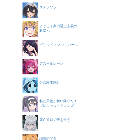
ステラソラ
ようこそ実力至上主義の
教室へ
グリッドマン ユニバース
アズールレーン
少女終末旅行
私に天使が舞い降りた！
プレシャス・フレンズ
死亡遊戯で飯を食う。
瑠璃の宝石