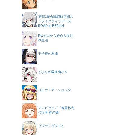
第501統合戦闘航空団ス
トライクウィッチーズ
ROAD to BERLIN
Re:ゼロから始める異世
界生活
王子様の友達
となりの吸血鬼さん
ゴエティア・ショック
テレビアニメ『春夏秋冬
代行者 春の舞
ブラウンダスト2