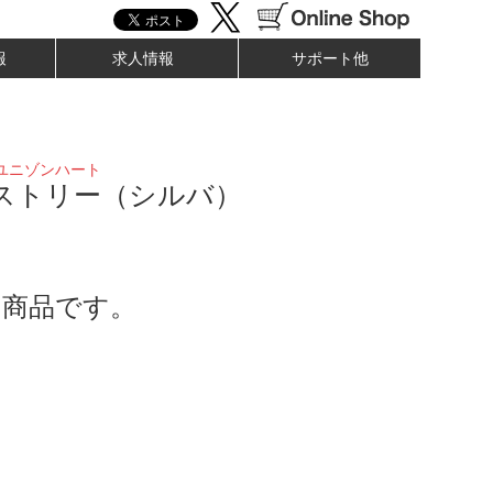
報
求人情報
サポート他
ユニゾンハート
ペストリー（シルバ）
了商品です。