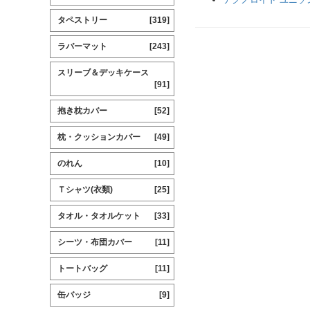
タペストリー
[319]
ラバーマット
[243]
スリーブ＆デッキケース
[91]
抱き枕カバー
[52]
枕・クッションカバー
[49]
のれん
[10]
Ｔシャツ(衣類)
[25]
タオル・タオルケット
[33]
シーツ・布団カバー
[11]
トートバッグ
[11]
缶バッジ
[9]