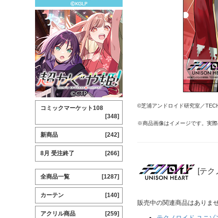
©芝浦アンドロイド研究室／TECHNO-
コミックマーケット108
[348]
※商品画像はイメージです。実際
新商品
[242]
8月 受注終了
[266]
[テク
全商品一覧
[1287]
カーテン
[140]
販売中の関連商品はありま
アクリル商品
[259]
テクノロイド ユニゾ