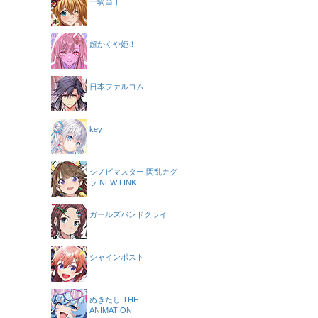
一騎当千
超かぐや姫！
日本ファルコム
key
シノビマスター 閃乱カグ
ラ NEW LINK
ガールズバンドクライ
シャインポスト
ぬきたし THE
ANIMATION