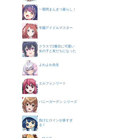
一畳間まんきつ暮らし！
学園アイドルマスター
クラスで2番目に可愛い
女の子と友だちになった
よわよわ先生
エルフェンリート
バニーガーデン シリーズ
負けヒロインが多すぎ
る！