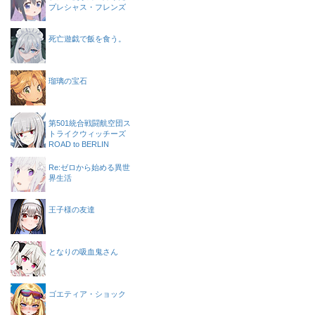
プレシャス・フレンズ
死亡遊戯で飯を食う。
瑠璃の宝石
第501統合戦闘航空団ス
トライクウィッチーズ
ROAD to BERLIN
Re:ゼロから始める異世
界生活
王子様の友達
となりの吸血鬼さん
ゴエティア・ショック