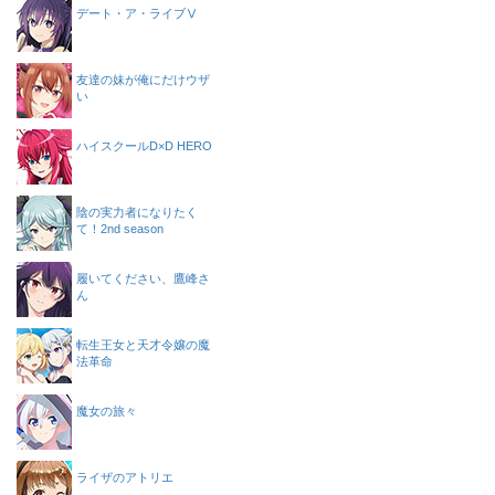
デート・ア・ライブⅤ
友達の妹が俺にだけウザ
い
ハイスクールD×D HERO
陰の実力者になりたく
て！2nd season
履いてください、鷹峰さ
ん
転生王女と天才令嬢の魔
法革命
魔女の旅々
ライザのアトリエ