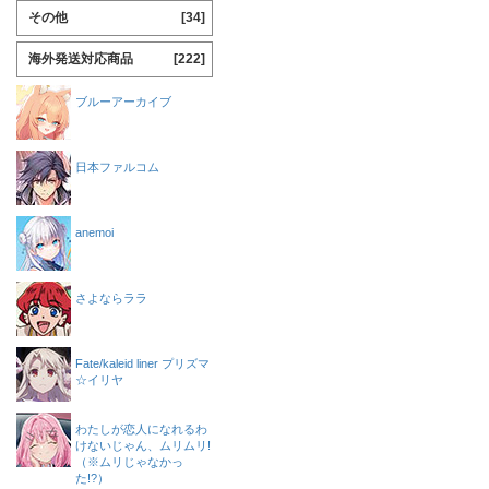
その他
[34]
海外発送対応商品
[222]
ブルーアーカイブ
日本ファルコム
anemoi
さよならララ
Fate/kaleid liner プリズマ
☆イリヤ
わたしが恋人になれるわ
けないじゃん、ムリムリ!
（※ムリじゃなかっ
た!?）