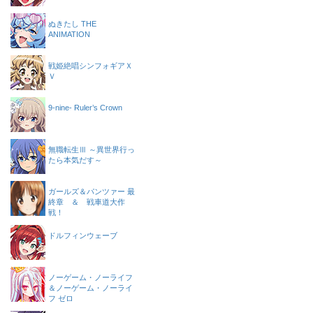
ぬきたし THE
ANIMATION
戦姫絶唱シンフォギアＸ
Ｖ
9-nine- Ruler’s Crown
無職転生Ⅲ ～異世界行っ
たら本気だす～
ガールズ＆パンツァー 最
終章 ＆ 戦車道大作
戦！
ドルフィンウェーブ
ノーゲーム・ノーライフ
＆ノーゲーム・ノーライ
フ ゼロ