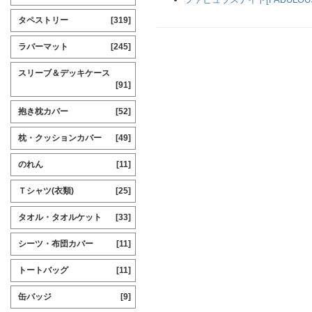
タペストリー
[319]
ラバーマット
[245]
スリーブ＆デッキケース
[91]
抱き枕カバー
[52]
枕・クッションカバー
[49]
のれん
[11]
Ｔシャツ(衣類)
[25]
タオル・タオルケット
[33]
シーツ・布団カバー
[11]
トートバッグ
[11]
缶バッジ
[9]