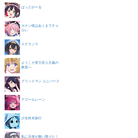
ばっどがーる
カナン様はあくまでチョ
ロい
ステラソラ
ようこそ実力至上主義の
教室へ
グリッドマン ユニバース
アズールレーン
少女終末旅行
私に天使が舞い降りた！