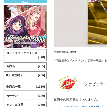
©Marvelous / Rejet
コミックマーケット108
[348]
※商品画像はイメージです。実際の商品とは
新商品
[265]
8月 受注終了
[266]
[ファビュラス
全商品一覧
[1310]
カーテン
[140]
販売中の関連商品はありません。
アクリル商品
[279]
ファビュラスナイト[FABULOUS 