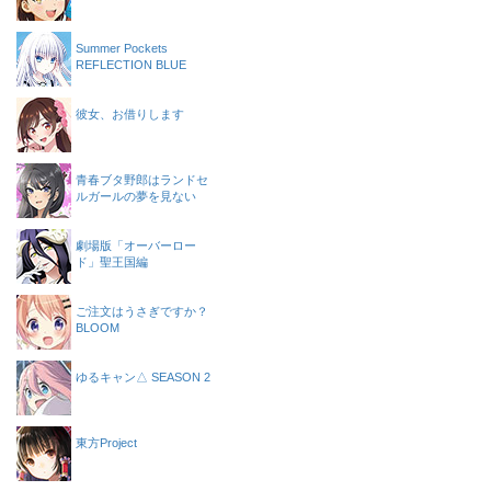
Summer Pockets
REFLECTION BLUE
彼女、お借りします
青春ブタ野郎はランドセ
ルガールの夢を見ない
劇場版「オーバーロー
ド」聖王国編
ご注文はうさぎですか？
BLOOM
ゆるキャン△ SEASON 2
東方Project