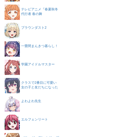
テレビアニメ『春夏秋冬
代行者 春の舞
ブラウンダスト2
一畳間まんきつ暮らし！
学園アイドルマスター
クラスで2番目に可愛い
女の子と友だちになった
よわよわ先生
エルフェンリート