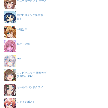
バニーガーデン シリーズ
負けヒロインが多すぎ
る！
一騎当千
超かぐや姫！
key
シノビマスター 閃乱カグ
ラ NEW LINK
ガールズバンドクライ
シャインポスト