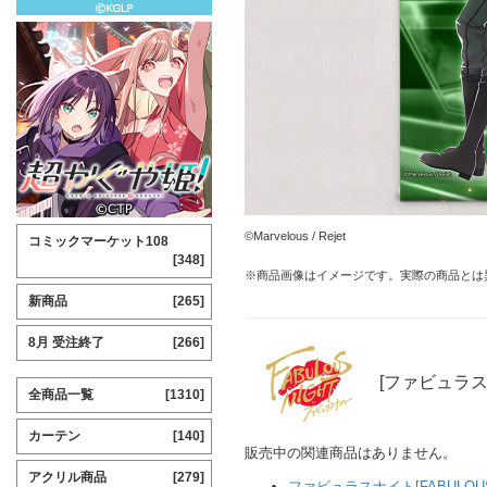
©Marvelous / Rejet
コミックマーケット108
[348]
※商品画像はイメージです。実際の商品とは
新商品
[265]
8月 受注終了
[266]
[ファビュラス
全商品一覧
[1310]
カーテン
[140]
販売中の関連商品はありません。
アクリル商品
[279]
ファビュラスナイト[FABULOUS 