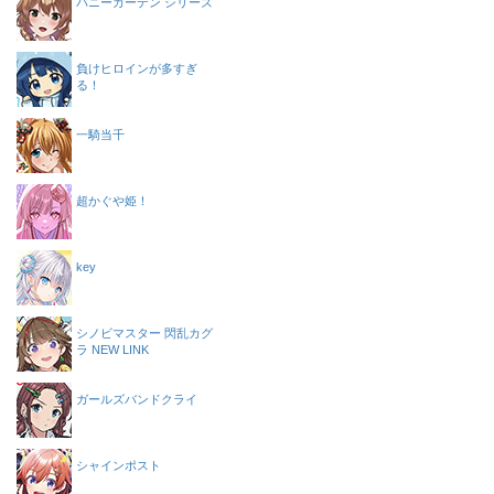
バニーガーデン シリーズ
負けヒロインが多すぎ
る！
一騎当千
超かぐや姫！
key
シノビマスター 閃乱カグ
ラ NEW LINK
ガールズバンドクライ
シャインポスト