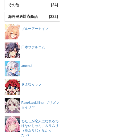
その他
[34]
海外発送対応商品
[222]
ブルーアーカイブ
日本ファルコム
anemoi
さよならララ
Fate/kaleid liner プリズマ
☆イリヤ
わたしが恋人になれるわ
けないじゃん、ムリムリ!
（※ムリじゃなかっ
た!?）