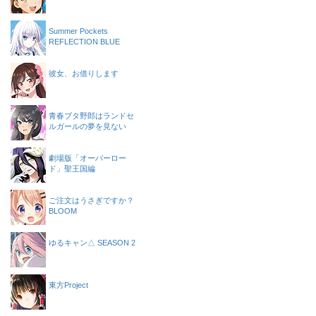
Summer Pockets
REFLECTION BLUE
彼女、お借りします
青春ブタ野郎はランドセ
ルガールの夢を見ない
劇場版「オーバーロー
ド」聖王国編
ご注文はうさぎですか？
BLOOM
ゆるキャン△ SEASON 2
東方Project