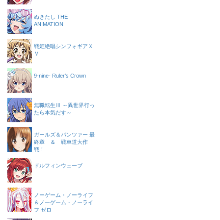
ぬきたし THE
ANIMATION
戦姫絶唱シンフォギアＸ
Ｖ
9-nine- Ruler’s Crown
無職転生Ⅲ ～異世界行っ
たら本気だす～
ガールズ＆パンツァー 最
終章 ＆ 戦車道大作
戦！
ドルフィンウェーブ
ノーゲーム・ノーライフ
＆ノーゲーム・ノーライ
フ ゼロ