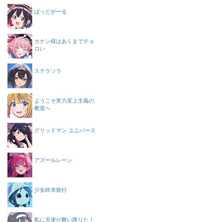
ばっどがーる
カナン様はあくまでチョ
ロい
ステラソラ
ようこそ実力至上主義の
教室へ
グリッドマン ユニバース
アズールレーン
少女終末旅行
私に天使が舞い降りた！