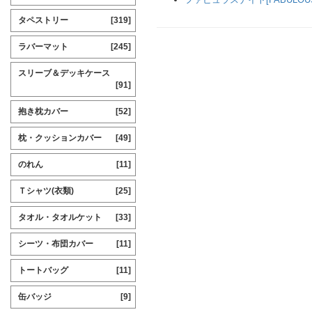
タペストリー
[319]
ラバーマット
[245]
スリーブ＆デッキケース
[91]
抱き枕カバー
[52]
枕・クッションカバー
[49]
のれん
[11]
Ｔシャツ(衣類)
[25]
タオル・タオルケット
[33]
シーツ・布団カバー
[11]
トートバッグ
[11]
缶バッジ
[9]