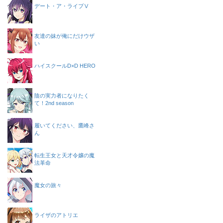
デート・ア・ライブⅤ
友達の妹が俺にだけウザ
い
ハイスクールD×D HERO
陰の実力者になりたく
て！2nd season
履いてください、鷹峰さ
ん
転生王女と天才令嬢の魔
法革命
魔女の旅々
ライザのアトリエ