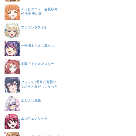
テレビアニメ『春夏秋冬
代行者 春の舞
ブラウンダスト2
一畳間まんきつ暮らし！
学園アイドルマスター
クラスで2番目に可愛い
女の子と友だちになった
よわよわ先生
エルフェンリート