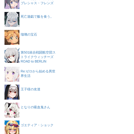
プレシャス・フレンズ
死亡遊戯で飯を食う。
瑠璃の宝石
第501統合戦闘航空団ス
トライクウィッチーズ
ROAD to BERLIN
Re:ゼロから始める異世
界生活
王子様の友達
となりの吸血鬼さん
ゴエティア・ショック