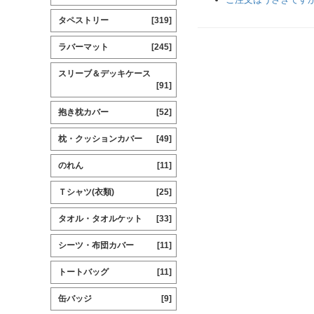
タペストリー
[319]
ラバーマット
[245]
スリーブ＆デッキケース
[91]
抱き枕カバー
[52]
枕・クッションカバー
[49]
のれん
[11]
Ｔシャツ(衣類)
[25]
タオル・タオルケット
[33]
シーツ・布団カバー
[11]
トートバッグ
[11]
缶バッジ
[9]