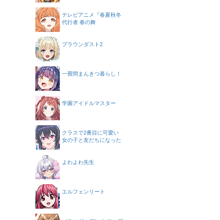
テレビアニメ『春夏秋冬
代行者 春の舞
ブラウンダスト2
一畳間まんきつ暮らし！
学園アイドルマスター
クラスで2番目に可愛い
女の子と友だちになった
よわよわ先生
エルフェンリート