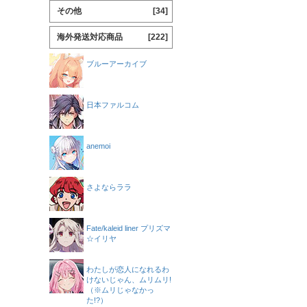
その他
[34]
海外発送対応商品
[222]
ブルーアーカイブ
日本ファルコム
anemoi
さよならララ
Fate/kaleid liner プリズマ
☆イリヤ
わたしが恋人になれるわ
けないじゃん、ムリムリ!
（※ムリじゃなかっ
た!?）