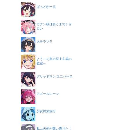
ばっどがーる
カナン様はあくまでチョ
ロい
ステラソラ
ようこそ実力至上主義の
教室へ
グリッドマン ユニバース
アズールレーン
少女終末旅行
私に天使が舞い降りた！