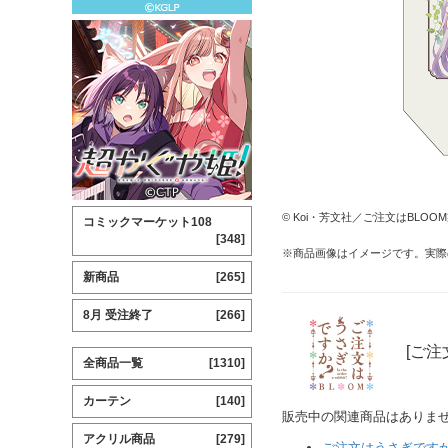
© Koi・芳文社／ご注文はBLO
コミックマーケット108
[348]
※商品画像はイメージです。実際
新商品
[265]
8月 受注終了
[266]
[ご注
全商品一覧
[1310]
カーテン
[140]
販売中の関連商品はありま
アクリル商品
[279]
ご注文はうさぎですか？