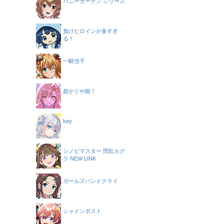
バニーガーデン シリーズ
負けヒロインが多すぎ
る！
一騎当千
超かぐや姫！
key
シノビマスター 閃乱カグ
ラ NEW LINK
ガールズバンドクライ
シャインポスト