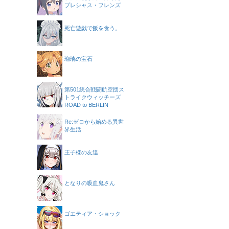
プレシャス・フレンズ
死亡遊戯で飯を食う。
瑠璃の宝石
第501統合戦闘航空団ス
トライクウィッチーズ
ROAD to BERLIN
Re:ゼロから始める異世
界生活
王子様の友達
となりの吸血鬼さん
ゴエティア・ショック