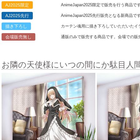
AJ2025限定
AnimeJapan2025限定で販売を行う
AJ2025先行
AnimeJapan2025先行販売となる
描き下ろし
カーテン魂用に描き下ろしていただいたイ
会場販売無し
通販のみで販売する商品です。会場での販
お隣の天使様にいつの間にか駄目人