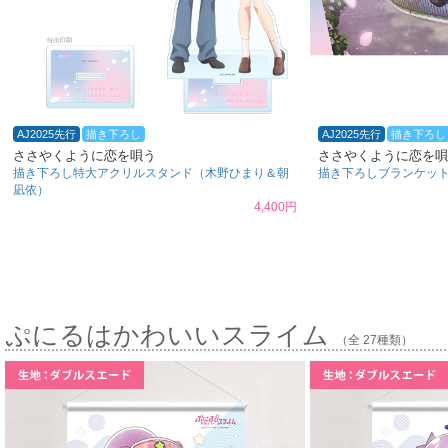
AJ2025先行
描き下ろし
AJ2025先行
描き下ろし
ささやくように恋を唄う
ささやくように恋を唄
描き下ろし特大アクリルスタンド（木野ひまり＆朝
描き下ろしブランケッ
凪依）
4,400円
ぷにるはかわいいスライム
（全 27種類）