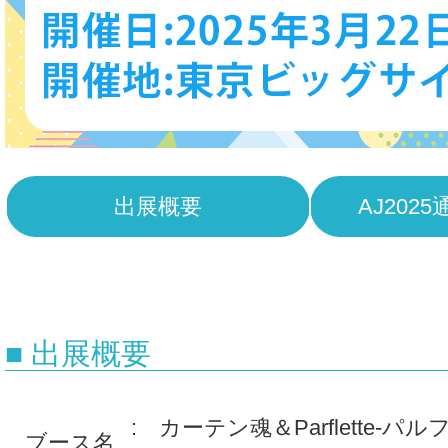
出展概要
AJ202
■ 出展概要
: カーテン魂＆Parflette-パ
ブース名