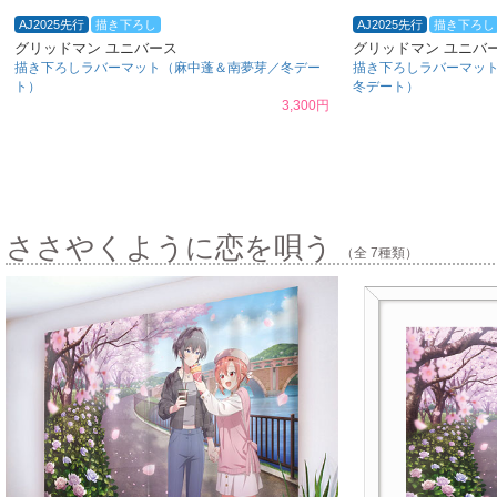
AJ2025先行
描き下ろし
AJ2025先行
描き下ろし
グリッドマン ユニバース
グリッドマン ユニバ
描き下ろしラバーマット（麻中蓬＆南夢芽／冬デー
描き下ろしラバーマッ
ト）
冬デート）
3,300円
ささやくように恋を唄う
（全 7種類）