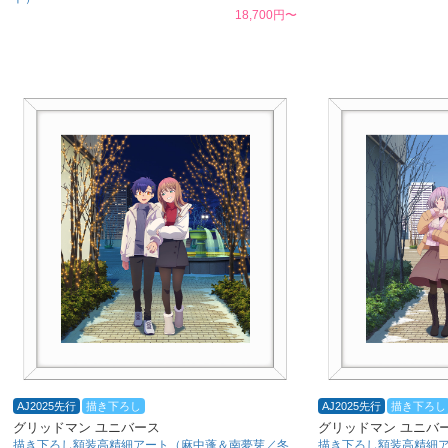
18,700円〜
AJ2025先行
描き下ろし
AJ2025先行
描き下ろし
グリッドマン ユニバース
グリッドマン ユニバ
描き下ろし額装高精細アート（麻中蓬＆南夢芽／冬
描き下ろし額装高精細