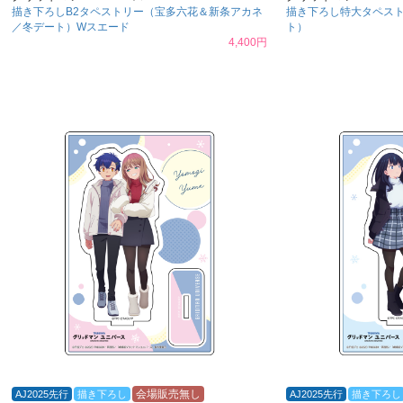
描き下ろしB2タペストリー（宝多六花＆新条アカネ
描き下ろし特大タペス
／冬デート）Wスエード
ト）
4,400円
会場販売無し
AJ2025先行
描き下ろし
AJ2025先行
描き下ろし