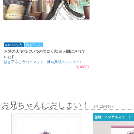
AJ2025先行
描き下ろし
お隣の天使様にいつの間にか駄目人間にされて
いた件
描き下ろしラバーマット（椎名真昼／シスター）
3,300円
お兄ちゃんはおしまい！
（全 15種類）