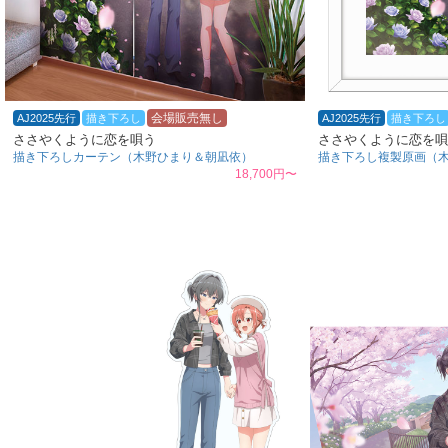
会場販売無し
AJ2025先行
描き下ろし
AJ2025先行
描き下ろし
ささやくように恋を唄う
ささやくように恋を唄
描き下ろしカーテン（木野ひまり＆朝凪依）
描き下ろし複製原画（
18,700円〜