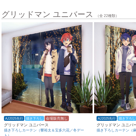
グリッドマン ユニバース
（全 22種類）
会場販売無し
AJ2025先行
描き下ろし
AJ2025先行
描き下ろし
グリッドマン ユニバース
グリッドマン ユニバ
描き下ろしカーテン（響裕太＆宝多六花／冬デー
描き下ろしカーテン（
ト）