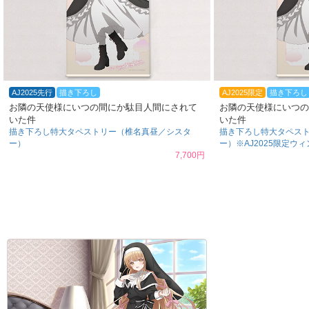
AJ2025先行
描き下ろし
AJ2025限定
描き下ろし
お隣の天使様にいつの間にか駄目人間にされて
お隣の天使様にいつの
いた件
いた件
描き下ろし特大タペストリー（椎名真昼／シスタ
描き下ろし特大タペス
ー）
ー）※AJ2025限定ウィ
7,700円