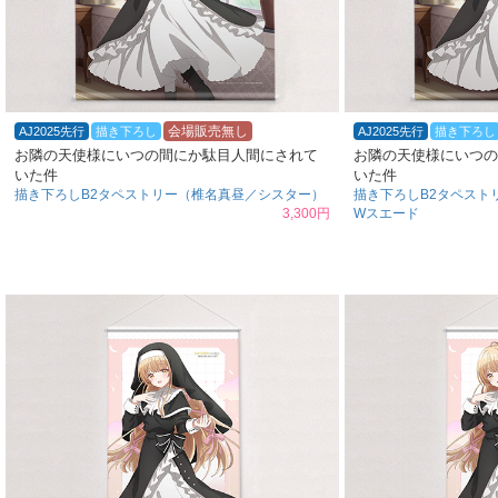
会場販売無し
AJ2025先行
描き下ろし
AJ2025先行
描き下ろし
お隣の天使様にいつの間にか駄目人間にされて
お隣の天使様にいつの
いた件
いた件
描き下ろしB2タペストリー（椎名真昼／シスター）
描き下ろしB2タペスト
3,300円
Wスエード