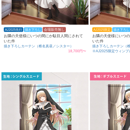
会場販売無し
AJ2025先行
描き下ろし
AJ2025限定
描き下ろし
お隣の天使様にいつの間にか駄目人間にされて
お隣の天使様にいつの
いた件
いた件
描き下ろしカーテン（椎名真昼／シスター）
描き下ろしカーテン（
18,700円〜
※AJ2025限定ウィンプル