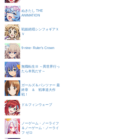
ぬきたし THE
ANIMATION
戦姫絶唱シンフォギアＸ
Ｖ
9-nine- Ruler’s Crown
無職転生Ⅲ ～異世界行っ
たら本気だす～
ガールズ＆パンツァー 最
終章 ＆ 戦車道大作
戦！
ドルフィンウェーブ
ノーゲーム・ノーライフ
＆ノーゲーム・ノーライ
フ ゼロ