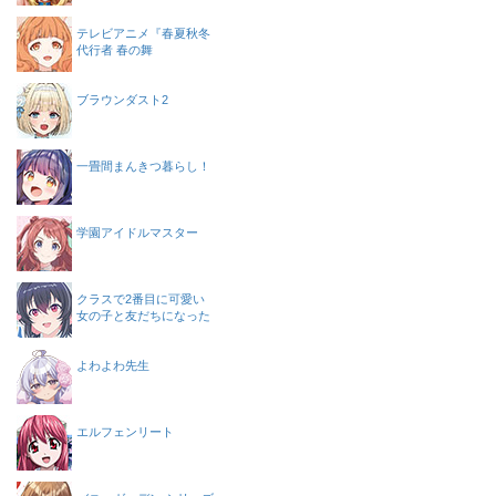
テレビアニメ『春夏秋冬
代行者 春の舞
ブラウンダスト2
一畳間まんきつ暮らし！
学園アイドルマスター
クラスで2番目に可愛い
女の子と友だちになった
よわよわ先生
エルフェンリート