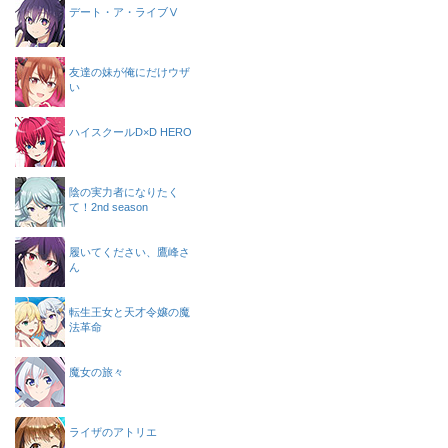
デート・ア・ライブⅤ
友達の妹が俺にだけウザ
い
ハイスクールD×D HERO
陰の実力者になりたく
て！2nd season
履いてください、鷹峰さ
ん
転生王女と天才令嬢の魔
法革命
魔女の旅々
ライザのアトリエ