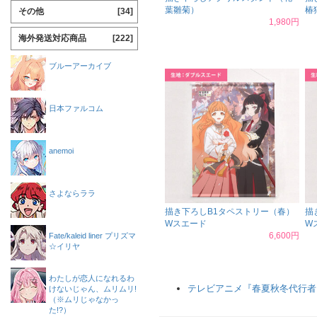
葉雛菊）
椿
その他
[34]
1,980円
海外発送対応商品
[222]
ブルーアーカイブ
日本ファルコム
anemoi
さよならララ
描き下ろしB1タペストリー（春）
描
Wスエード
W
6,600円
Fate/kaleid liner プリズマ
☆イリヤ
わたしが恋人になれるわ
テレビアニメ『春夏秋冬代行者
けないじゃん、ムリムリ!
（※ムリじゃなかっ
た!?）