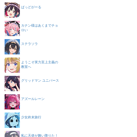
ばっどがーる
カナン様はあくまでチョ
ロい
ステラソラ
ようこそ実力至上主義の
教室へ
グリッドマン ユニバース
アズールレーン
少女終末旅行
私に天使が舞い降りた！