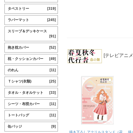
タペストリー
[319]
ラバーマット
[245]
スリーブ＆デッキケース
[91]
抱き枕カバー
[52]
[テレビアニ
枕・クッションカバー
[49]
のれん
[11]
Ｔシャツ(衣類)
[25]
タオル・タオルケット
[33]
シーツ・布団カバー
[11]
トートバッグ
[11]
缶バッジ
[9]
描き下ろしアクリルスタンド（花
描