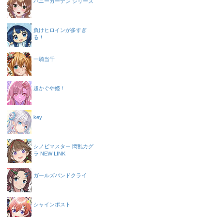
バニーガーデン シリーズ
負けヒロインが多すぎ
る！
一騎当千
超かぐや姫！
key
シノビマスター 閃乱カグ
ラ NEW LINK
ガールズバンドクライ
シャインポスト