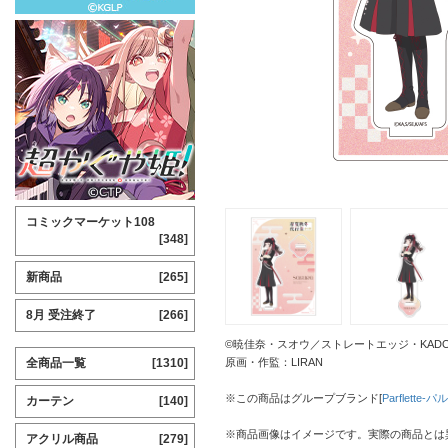
コミックマーケット108
[348]
新商品
[265]
8月 受注終了
[266]
©暁佳奈・スオウ／ストレートエッジ・KAD
全商品一覧
[1310]
原画・作監：LIRAN
※この商品はグループブランド[
Parflette
カーテン
[140]
※商品画像はイメージです。実際の商品とは
アクリル商品
[279]