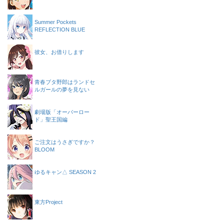
Summer Pockets
REFLECTION BLUE
彼女、お借りします
青春ブタ野郎はランドセ
ルガールの夢を見ない
劇場版「オーバーロー
ド」聖王国編
ご注文はうさぎですか？
BLOOM
ゆるキャン△ SEASON 2
東方Project