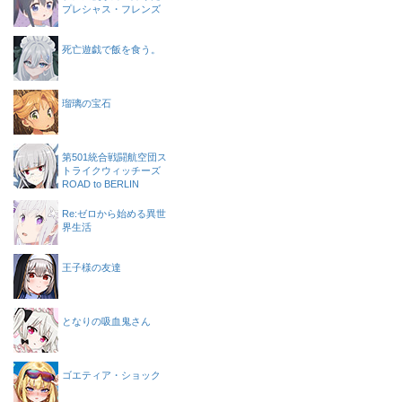
プレシャス・フレンズ
死亡遊戯で飯を食う。
瑠璃の宝石
第501統合戦闘航空団ス
トライクウィッチーズ
ROAD to BERLIN
Re:ゼロから始める異世
界生活
王子様の友達
となりの吸血鬼さん
ゴエティア・ショック