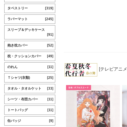
タペストリー
[319]
ラバーマット
[245]
スリーブ＆デッキケース
[91]
抱き枕カバー
[52]
枕・クッションカバー
[49]
のれん
[11]
[テレビアニ
Ｔシャツ(衣類)
[25]
タオル・タオルケット
[33]
シーツ・布団カバー
[11]
トートバッグ
[11]
缶バッジ
[9]