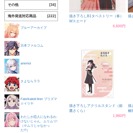
その他
[34]
海外発送対応商品
[222]
描き下ろしB1タペストリー（春）
描
Wスエード
6,600円
ブルーアーカイブ
日本ファルコム
anemoi
さよならララ
Fate/kaleid liner プリズマ
☆イリヤ
描き下ろしアクリルスタンド（姫
描
鷹さくら）
椿
1,980円
わたしが恋人になれるわ
けないじゃん、ムリムリ!
（※ムリじゃなかっ
た!?）