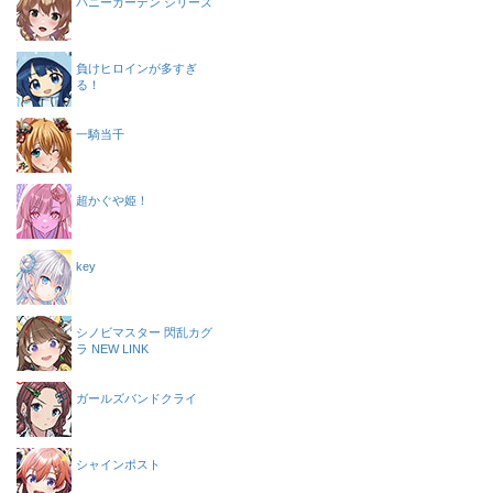
バニーガーデン シリーズ
負けヒロインが多すぎ
る！
一騎当千
超かぐや姫！
key
シノビマスター 閃乱カグ
ラ NEW LINK
ガールズバンドクライ
シャインポスト