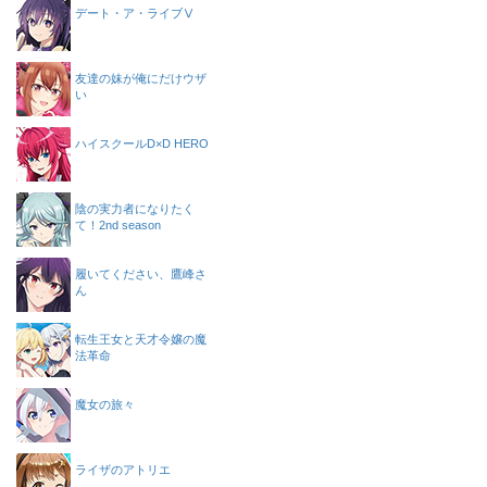
デート・ア・ライブⅤ
友達の妹が俺にだけウザ
い
ハイスクールD×D HERO
陰の実力者になりたく
て！2nd season
履いてください、鷹峰さ
ん
転生王女と天才令嬢の魔
法革命
魔女の旅々
ライザのアトリエ