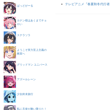
テレビアニメ『春夏秋冬代行者
ばっどがーる
カナン様はあくまでチョ
ロい
ステラソラ
ようこそ実力至上主義の
教室へ
グリッドマン ユニバース
アズールレーン
少女終末旅行
私に天使が舞い降りた！