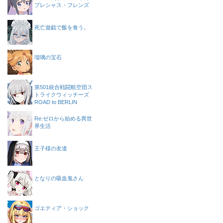
プレシャス・フレンズ
死亡遊戯で飯を食う。
瑠璃の宝石
第501統合戦闘航空団ス
トライクウィッチーズ
ROAD to BERLIN
Re:ゼロから始める異世
界生活
王子様の友達
となりの吸血鬼さん
ゴエティア・ショック