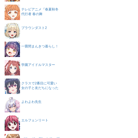
テレビアニメ『春夏秋冬
代行者 春の舞
ブラウンダスト2
一畳間まんきつ暮らし！
学園アイドルマスター
クラスで2番目に可愛い
女の子と友だちになった
よわよわ先生
エルフェンリート