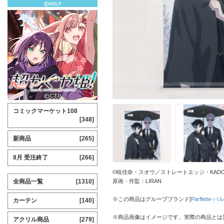
コミックマーケット108
[348]
新商品
[265]
8月 受注終了
[266]
©暁佳奈・スオウ／ストレートエッジ・KAD
全商品一覧
[1310]
原画・作監：LIRAN
※この商品はグループブランド[
Parflette
カーテン
[140]
※商品画像はイメージです。実際の商品とは
アクリル商品
[279]