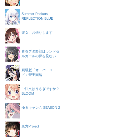
Summer Pockets
REFLECTION BLUE
彼女、お借りします
青春ブタ野郎はランドセ
ルガールの夢を見ない
劇場版「オーバーロー
ド」聖王国編
ご注文はうさぎですか？
BLOOM
ゆるキャン△ SEASON 2
東方Project