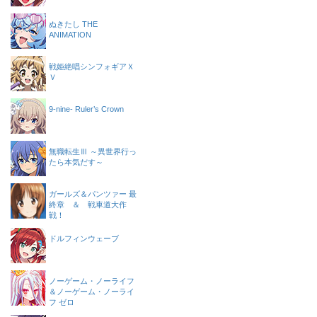
ぬきたし THE
ANIMATION
戦姫絶唱シンフォギアＸ
Ｖ
9-nine- Ruler’s Crown
無職転生Ⅲ ～異世界行っ
たら本気だす～
ガールズ＆パンツァー 最
終章 ＆ 戦車道大作
戦！
ドルフィンウェーブ
ノーゲーム・ノーライフ
＆ノーゲーム・ノーライ
フ ゼロ