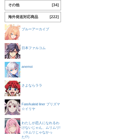
その他
[34]
海外発送対応商品
[222]
ブルーアーカイブ
日本ファルコム
anemoi
さよならララ
Fate/kaleid liner プリズマ
☆イリヤ
わたしが恋人になれるわ
けないじゃん、ムリムリ!
（※ムリじゃなかっ
た!?）