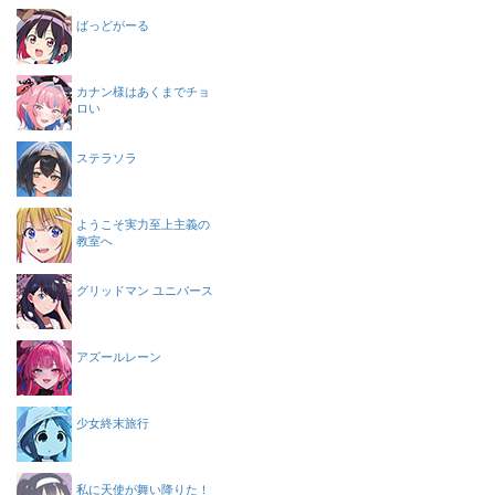
ばっどがーる
カナン様はあくまでチョ
ロい
ステラソラ
ようこそ実力至上主義の
教室へ
グリッドマン ユニバース
アズールレーン
少女終末旅行
私に天使が舞い降りた！