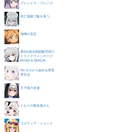
プレシャス・フレンズ
死亡遊戯で飯を食う。
瑠璃の宝石
第501統合戦闘航空団ス
トライクウィッチーズ
ROAD to BERLIN
Re:ゼロから始める異世
界生活
王子様の友達
となりの吸血鬼さん
ゴエティア・ショック