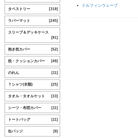
ドルフィンウェーブ
タペストリー
[319]
ラバーマット
[245]
スリーブ＆デッキケース
[91]
抱き枕カバー
[52]
枕・クッションカバー
[49]
のれん
[11]
Ｔシャツ(衣類)
[25]
タオル・タオルケット
[33]
シーツ・布団カバー
[11]
トートバッグ
[11]
缶バッジ
[9]