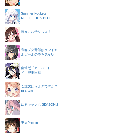
Summer Pockets
REFLECTION BLUE
彼女、お借りします
青春ブタ野郎はランドセ
ルガールの夢を見ない
劇場版「オーバーロー
ド」聖王国編
ご注文はうさぎですか？
BLOOM
ゆるキャン△ SEASON 2
東方Project