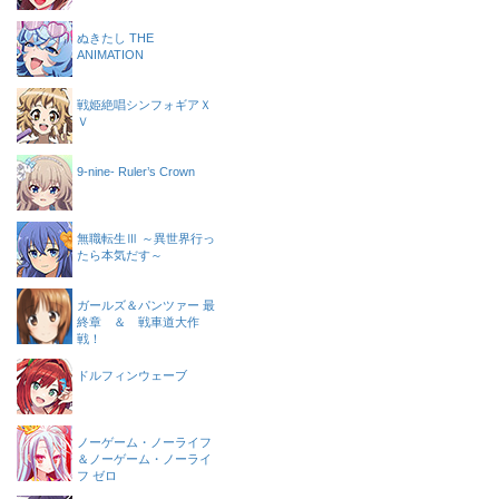
ぬきたし THE
ANIMATION
戦姫絶唱シンフォギアＸ
Ｖ
9-nine- Ruler’s Crown
無職転生Ⅲ ～異世界行っ
たら本気だす～
ガールズ＆パンツァー 最
終章 ＆ 戦車道大作
戦！
ドルフィンウェーブ
ノーゲーム・ノーライフ
＆ノーゲーム・ノーライ
フ ゼロ