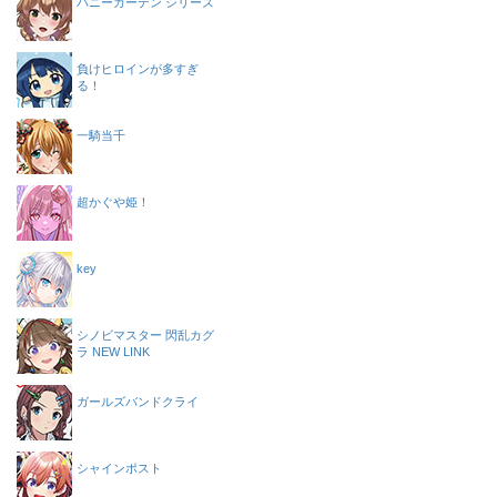
バニーガーデン シリーズ
負けヒロインが多すぎ
る！
一騎当千
超かぐや姫！
key
シノビマスター 閃乱カグ
ラ NEW LINK
ガールズバンドクライ
シャインポスト