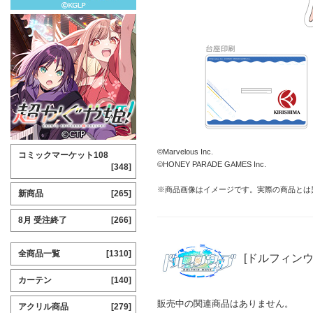
©Marvelous Inc.
コミックマーケット108
©HONEY PARADE GAMES Inc.
[348]
※商品画像はイメージです。実際の商品とは
新商品
[265]
8月 受注終了
[266]
全商品一覧
[1310]
[ドルフィンウ
カーテン
[140]
販売中の関連商品はありません。
アクリル商品
[279]