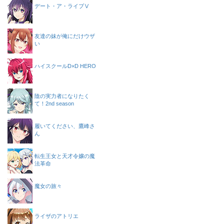
デート・ア・ライブⅤ
友達の妹が俺にだけウザ
い
ハイスクールD×D HERO
陰の実力者になりたく
て！2nd season
履いてください、鷹峰さ
ん
転生王女と天才令嬢の魔
法革命
魔女の旅々
ライザのアトリエ