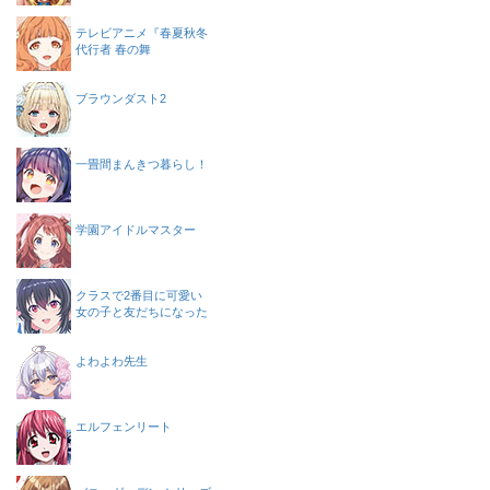
テレビアニメ『春夏秋冬
代行者 春の舞
ブラウンダスト2
一畳間まんきつ暮らし！
学園アイドルマスター
クラスで2番目に可愛い
女の子と友だちになった
よわよわ先生
エルフェンリート